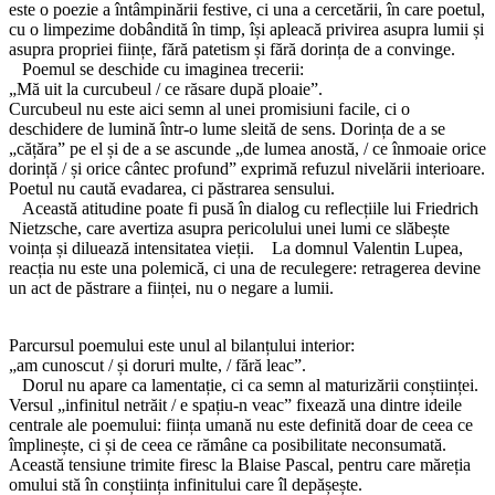
este o poezie a întâmpinării festive, ci una a cercetării, în care poetul,
cu o limpezime dobândită în timp, își apleacă privirea asupra lumii și
asupra propriei ființe, fără patetism și fără dorința de a convinge.
Poemul se deschide cu imaginea trecerii:
„Mă uit la curcubeul / ce răsare după ploaie”.
Curcubeul nu este aici semn al unei promisiuni facile, ci o
deschidere de lumină într-o lume sleită de sens. Dorința de a se
„cățăra” pe el și de a se ascunde „de lumea anostă, / ce înmoaie orice
dorință / și orice cântec profund” exprimă refuzul nivelării interioare.
Poetul nu caută evadarea, ci păstrarea sensului.
Această atitudine poate fi pusă în dialog cu reflecțiile lui Friedrich
Nietzsche, care avertiza asupra pericolului unei lumi ce slăbește
voința și diluează intensitatea vieții. La domnul Valentin Lupea,
reacția nu este una polemică, ci una de reculegere: retragerea devine
un act de păstrare a ființei, nu o negare a lumii.
Parcursul poemului este unul al bilanțului interior:
„am cunoscut / și doruri multe, / fără leac”.
Dorul nu apare ca lamentație, ci ca semn al maturizării conștiinței.
Versul „infinitul netrăit / e spațiu-n veac” fixează una dintre ideile
centrale ale poemului: ființa umană nu este definită doar de ceea ce
împlinește, ci și de ceea ce rămâne ca posibilitate neconsumată.
Această tensiune trimite firesc la Blaise Pascal, pentru care măreția
omului stă în conștiința infinitului care îl depășește.