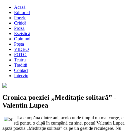
Acasă
Editorial
Poezie
Critică
Proză
Eseistică
Opiniuni
Poşta
VIDEO
FOTO
Teatru
Traditii
Contact
Interviu
Cronica poeziei „Meditație solitară” -
Valentin Lupea
La cumpăna dintre ani, acolo unde timpul nu mai curge, ci
stă pentru o clipă în cumpănă cu sine, poetul Valentin Lupea
așază poezia „Meditație solitară” ca pe un gest de reculegere. Nu