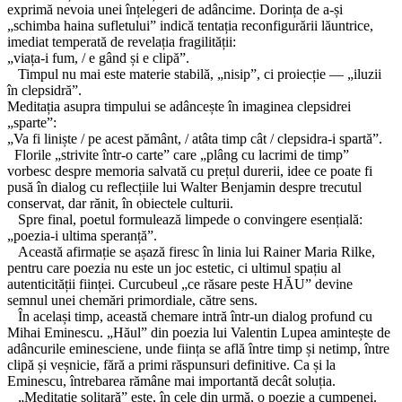
exprimă nevoia unei înțelegeri de adâncime. Dorința de a-și
„schimba haina sufletului” indică tentația reconfigurării lăuntrice,
imediat temperată de revelația fragilității:
„viața-i fum, / e gând și e clipă”.
Timpul nu mai este materie stabilă, „nisip”, ci proiecție — „iluzii
în clepsidră”.
Meditația asupra timpului se adâncește în imaginea clepsidrei
„sparte”:
„Va fi liniște / pe acest pământ, / atâta timp cât / clepsidra-i spartă”.
Florile „strivite într-o carte” care „plâng cu lacrimi de timp”
vorbesc despre memoria salvată cu prețul durerii, idee ce poate fi
pusă în dialog cu reflecțiile lui Walter Benjamin despre trecutul
conservat, dar rănit, în obiectele culturii.
Spre final, poetul formulează limpede o convingere esențială:
„poezia-i ultima speranță”.
Această afirmație se așază firesc în linia lui Rainer Maria Rilke,
pentru care poezia nu este un joc estetic, ci ultimul spațiu al
autenticității ființei. Curcubeul „ce răsare peste HĂU” devine
semnul unei chemări primordiale, către sens.
În același timp, această chemare intră într-un dialog profund cu
Mihai Eminescu. „Hăul” din poezia lui Valentin Lupea amintește de
adâncurile eminesciene, unde ființa se află între timp și netimp, între
clipă și veșnicie, fără a primi răspunsuri definitive. Ca și la
Eminescu, întrebarea rămâne mai importantă decât soluția.
„Meditație solitară” este, în cele din urmă, o poezie a cumpenei.