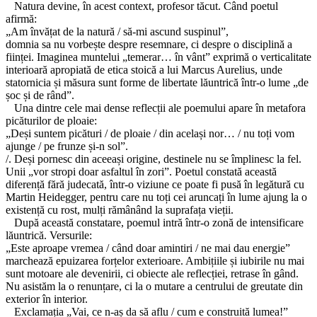
Natura devine, în acest context, profesor tăcut. Când poetul
afirmă:
„Am învățat de la natură / să-mi ascund suspinul”,
domnia sa nu vorbește despre resemnare, ci despre o disciplină a
ființei. Imaginea muntelui „temerar… în vânt” exprimă o verticalitate
interioară apropiată de etica stoică a lui Marcus Aurelius, unde
statornicia și măsura sunt forme de libertate lăuntrică într-o lume „de
șoc și de rând”.
Una dintre cele mai dense reflecții ale poemului apare în metafora
picăturilor de ploaie:
„Deși suntem picături / de ploaie / din același nor… / nu toți vom
ajunge / pe frunze și-n sol”.
/. Deși pornesc din aceeași origine, destinele nu se împlinesc la fel.
Unii „vor stropi doar asfaltul în zori”. Poetul constată această
diferență fără judecată, într-o viziune ce poate fi pusă în legătură cu
Martin Heidegger, pentru care nu toți cei aruncați în lume ajung la o
existență cu rost, mulți rămânând la suprafața vieții.
După această constatare, poemul intră într-o zonă de intensificare
lăuntrică. Versurile:
„Este aproape vremea / când doar amintiri / ne mai dau energie”
marchează epuizarea forțelor exterioare. Ambițiile și iubirile nu mai
sunt motoare ale devenirii, ci obiecte ale reflecției, retrase în gând.
Nu asistăm la o renunțare, ci la o mutare a centrului de greutate din
exterior în interior.
Exclamația „Vai, ce n-aș da să aflu / cum e construită lumea!”