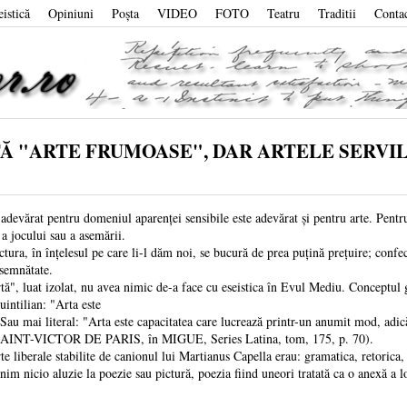
eistică
Opiniuni
Poşta
VIDEO
FOTO
Teatru
Traditii
Conta
ISTĂ "ARTE FRUMOASE", DAR ARTELE SERV
t pentru domeniul aparenței sensibile este adevărat și pentru arte. Pentru Ev
e a jocului sau a asemării.
n înțelesul pe care li-l dăm noi, se bucură de prea puțină prețuire; confecțio
nsemnătate.
at izolat, nu avea nimic de-a face cu eseistica în Evul Mediu. Conceptul gene
intilian: "Arta este
. Sau mai literal: "Arta este capacitatea care lucrează printr-un anumit mod
NT-VICTOR DE PARIS, în MIGUE, Series Latina, tom, 175, p. 70).
rale stabilite de canionul lui Martianus Capella erau: gramatica, retorica, d
im nicio aluzie la poezie sau pictură, poezia fiind uneori tratată ca o anexă a lo