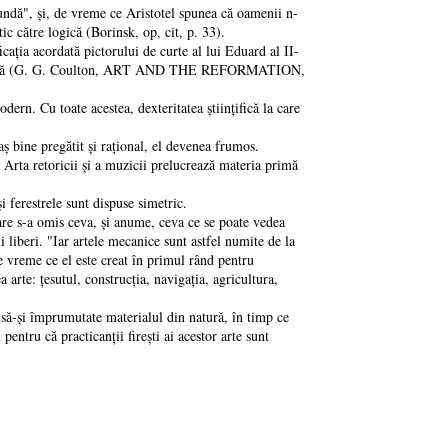
ndă", și, de vreme ce Aristotel spunea că oamenii n-
c către logică (Borinsk, op, cit, p. 33).
ația acordată pictorului de curte al lui Eduard al II-
a principală (G. G. Coulton, ART AND THE REFORMATION,
rn. Cu toate acestea, dexteritatea științifică la care
 bine pregătit și rațional, el devenea frumos.
ta retoricii și a muzicii prelucrează materia primă
i ferestrele sunt dispuse simetric.
e s-a omis ceva, și anume, ceva ce se poate vedea
 liberi. "Iar artele mecanice sunt astfel numite de la
de vreme ce el este creat în primul rând pentru
 arte: țesutul, construcția, navigația, agricultura,
ă-și împrumutate materialul din natură, în timp ce
pentru că practicanții firești ai acestor arte sunt