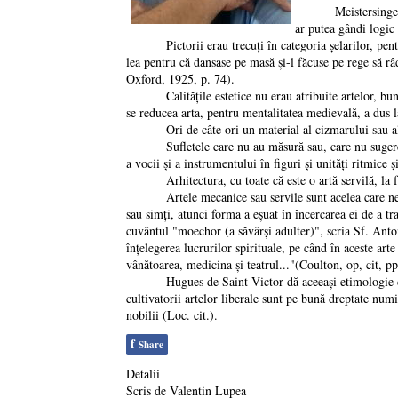
Meistersingerii ola
ar putea gândi logic 
Pictorii erau trecuți în categoria șelarilor, pentru c
lea pentru că dansase pe masă și-l făcuse pe rege să
Oxford, 1925, p. 74).
Calitățile estetice nu erau atribuite artelor, bunăoar
se reducea arta, pentru mentalitatea medievală, a dus
Ori de câte ori un material al cizmarului sau al scu
Sufletele care nu au măsură sau, care nu sugerează u
a vocii și a instrumentului în figuri și unități ritmice
Arhitectura, cu toate că este o artă servilă, la fel c
Artele mecanice sau servile sunt acelea care necesit
sau simți, atunci forma a eșuat în încercarea ei de a t
cuvântul "moechor (a săvârși adulter)", scria Sf. Anton
înțelegerea lucrurilor spirituale, pe când în aceste art
vânătoarea, medicina și teatrul..."(Coulton, op, cit, p
Hugues de Saint-Victor dă aceeași etimologie cuvântu
cultivatorii artelor liberale sunt pe bună dreptate numiț
nobilii (Loc. cit.).
f
Share
Detalii
Scris de
Valentin Lupea