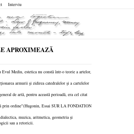
ct
Interviu
ILE APROXIMEAZĂ
ul Mediu, estetica nu constă într-o teorie a artelor,
narea armurii și zidirea catedralelor și a cartelelor
ral de artă, pentru această perioadă, era cel citat
, adică prin ordine"(Hugonin, Essai SUR LA FONDATION
ialectica, muzica, aritmetica, geometria și
gicii sau a retoricii.