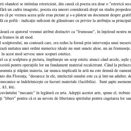
ndezi se intitulau retoricieni, din cauză că poezia era doar o "retorică secu
fără un cadru imagistic, poezia era uneori considerată drept un studiu propedeuti
ă pe vremea aceea șeile erau pictate și s-a păstrat un document despre gratific
 râdă cu poftă - indicație suficient de glăsuitoare cu privire la atribuția s
ă cu ajutorul vreunui atribut distinctiv ca "frumoase", în înțelesul nostru mode
 la frumos în alt mod.
lptorului, nu contează care, era redus la formă prin intervenția unui meseriaș
nitatea unei ordini numerice ideale nu sunt sunete alese, nu au frumusețe. Ar
 și în acest mod servesc unor scopuri estetice.
a și sculptura și pictura, împlinește un scop estetic atunci când arcele, ușile ș
ă pentru operațiile lor un fundament material recalcitrant. Când la prelucrar
ransmuta și stăpâni materia, iar munca implicată în artă nu este demnă de oamenii
io din Florența, "deoarece în ele, intelectul omului este ca și într-un adulter, 
e mecanice se îndeletnicește cu lucruri materiale (factibilia). Sunt șapte asemenea
p. 83, 84).
lui "mecanic" în legătură cu arta. Adepții acestor arte, spune el, trebuie s
i "liberi" pentru că ei au nevoie de libertatea spiritului pentru cugetarea lor sau 