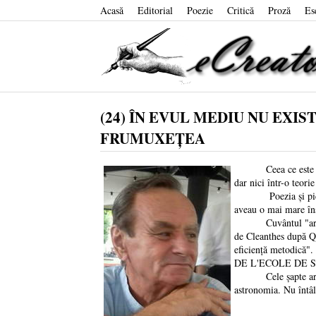
Acasă
Editorial
Poezie
Critică
Proză
Es
(24) ÎN EVUL MEDIU NU EX
FRUMUXEȚEA
Ceea ce este adevăra
dar nici într-o teori
Poezia și pictura, î
aveau o mai mare î
Cuvântul "artă", lu
de Cleanthes după Qu
eficiență metodică"
DE L'ECOLE DE SAI
Cele șapte arte libe
astronomia. Nu întâln