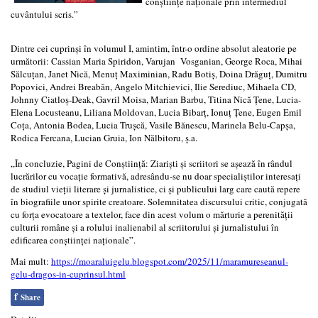
conștiințe naționale prin intermediul
cuvântului scris.”
Dintre cei cuprinși în volumul I, amintim, într-o ordine absolut aleatorie pe
următorii: Cassian Maria Spiridon, Varujan Vosganian, George Roca, Mihai
Sălcuțan, Janet Nică, Menuț Maximinian, Radu Botiș, Doina Drăguț, Dumitru
Popovici, Andrei Breabăn, Angelo Mitchievici, Ilie Serediuc, Mihaela CD,
Johnny Ciatloș-Deak, Gavril Moisa, Marian Barbu, Titina Nică Țene, Lucia-
Elena Locusteanu, Liliana Moldovan, Lucia Bibarț, Ionuț Țene, Eugen Emil
Coța, Antonia Bodea, Lucia Trușcă, Vasile Bănescu, Marinela Belu-Capșa,
Rodica Fercana, Lucian Gruia, Ion Nălbitoru, ș.a.
„În concluzie, Pagini de Conștiință: Ziariști și scriitori se așează în rândul
lucrărilor cu vocație formativă, adresându-se nu doar specialiștilor interesați
de studiul vieții literare și jurnalistice, ci și publicului larg care caută repere
în biografiile unor spirite creatoare. Solemnitatea discursului critic, conjugată
cu forța evocatoare a textelor, face din acest volum o mărturie a perenității
culturii române și a rolului inalienabil al scriitorului și jurnalistului în
edificarea conștiinței naționale”.
Mai mult:
https://moaraluigelu.blogspot.com/2025/11/maramureseanul-
gelu-dragos-in-cuprinsul.html
f
Share