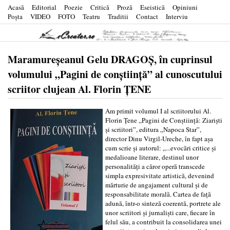
Acasă
Editorial
Poezie
Critică
Proză
Eseistică
Opiniuni
Poşta
VIDEO
FOTO
Teatru
Traditii
Contact
Interviu
Maramureșeanul Gelu DRAGOȘ, în cuprinsul
volumului „Pagini de conștiință” al cunoscutului
scriitor clujean Al. Florin ȚENE
Am primit volumul I al scriitorului Al.
Florin Țene „Pagini de Conștiință: Ziariști
și scriitori”, editura „Napoca Star”,
director Dinu Virgil-Ureche, în fapt așa
cum scrie și autorul: „...evocări critice și
medalioane literare, destinul unor
personalități a căror operă transcede
simpla expresivitate artistică, devenind
mărturie de angajament cultural și de
responsabilitate morală. Cartea de față
adună, într-o sinteză coerentă, portrete ale
unor scriitori și jurnaliști care, fiecare în
felul său, a contribuit la consolidarea unei