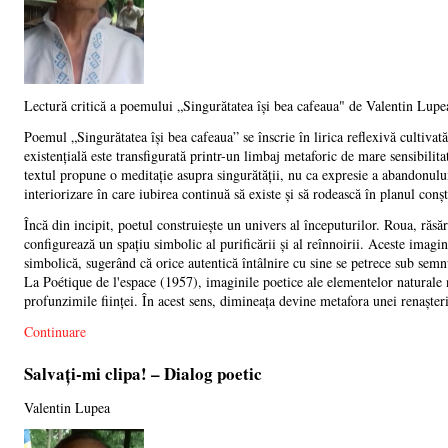
Lectură critică a poemului „Singurătatea își bea cafeaua" de Valentin Lupe
Poemul „Singurătatea își bea cafeaua” se înscrie în lirica reflexivă cultiva
existențială este transfigurată printr-un limbaj metaforic de mare sensibili
textul propune o meditație asupra singurătății, nu ca expresie a abandonului 
interiorizare în care iubirea continuă să existe și să rodească în planul conșt
Încă din incipit, poetul construiește un univers al începuturilor. Roua, răsăr
configurează un spațiu simbolic al purificării și al reînnoirii. Aceste imagi
simbolică, sugerând că orice autentică întâlnire cu sine se petrece sub se
La Poétique de l'espace (1957), imaginile poetice ale elementelor naturale n
profunzimile ființei. În acest sens, dimineața devine metafora unei renașteri
Continuare
Salvați-mi clipa! – Dialog poetic
Valentin Lupea