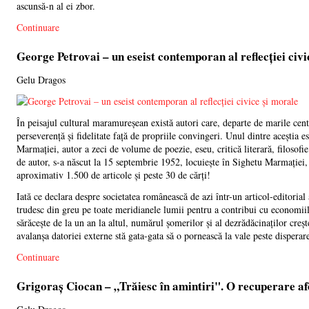
ascunsă-n al ei zbor.
Continuare
George Petrovai – un eseist contemporan al reflecției civi
Gelu Dragos
În peisajul cultural maramureșean există autori care, departe de marile centr
perseverență și fidelitate față de propriile convingeri. Unul dintre aceștia e
Marmației, autor a zeci de volume de poezie, eseu, critică literară, filosofie
de autor, s-a născut la 15 septembrie 1952, locuiește în Sighetu Marmației, 
aproximativ 1.500 de articole și peste 30 de cărți!
Iată ce declara despre societatea românească de azi într-un articol-editoria
trudesc din greu pe toate meridianele lumii pentru a contribui cu economiile
sărăcește de la un an la altul, numărul șomerilor și al dezrădăcinaților creșt
avalanșa datoriei externe stă gata-gata să o pornească la vale peste disperar
Continuare
Grigoraș Ciocan – „Trăiesc în amintiri". O recuperare afe