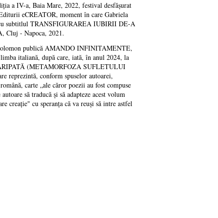
 a IV-a, Baia Mare, 2022, festival desfășurat
ul Editurii eCREATOR, moment în care Gabriela
RE, cu subtitlul TRANSFIGURAREA IUBIRII DE-A
luj - Napoca, 2021.
briela Solomon publică AMANDO INFINITAMENTE,
mba italiană, după care, iată, în anul 2024, la
IRE ÎNARIPATĂ (METAMORFOZA SUFLETULUI
rezintă, conform spuselor autoarei,
ână, carte „ale căror poezii au fost compuse
 autoare să traducă și să adapteze acest volum
re creație" cu speranța că va reuși să intre astfel