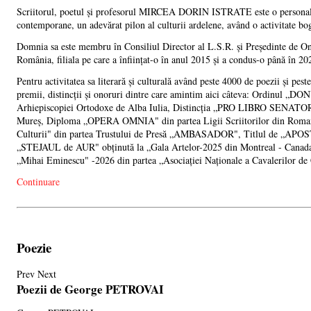
Scriitorul, poetul și profesorul MIRCEA DORIN ISTRATE este o personalit
contemporane, un adevărat pilon al culturii ardelene, având o activitate boga
Domnia sa este membru în Consiliul Director al L.S.R. și Președinte de Onoa
România, filiala pe care a înființat-o în anul 2015 și a condus-o până în 20
Pentru activitatea sa literară și culturală având peste 4000 de poezii și pe
premii, distincții și onoruri dintre care amintim aici câteva: Ordin
Arhiepiscopiei Ortodoxe de Alba Iulia, Distincția „PRO LIBRO SENATOR"
Mureș, Diploma „OPERA OMNIA" din partea Ligii Scriitorilor din Rom
Culturii" din partea Trustului de Presă „AMBASADOR", Titlul de „AP
„STEJAUL de AUR" obținută la „Gala Artelor-2025 din Montreal - Canada,
„Mihai Eminescu" -2026 din partea „Asociației Naționale a Cavalerilor de 
Continuare
Poezie
Prev
Next
Poezii de George PETROVAI