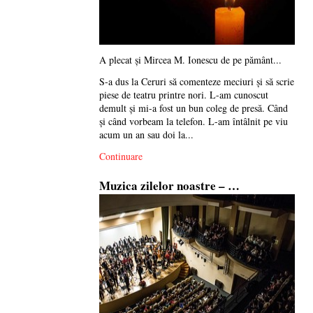
A plecat și Mircea M. Ionescu de pe pământ...
S-a dus la Ceruri să comenteze meciuri și să scrie
piese de teatru printre nori. L-am cunoscut
demult și mi-a fost un bun coleg de presă. Când
și când vorbeam la telefon. L-am întâlnit pe viu
acum un an sau doi la...
Continuare
Muzica zilelor noastre – …