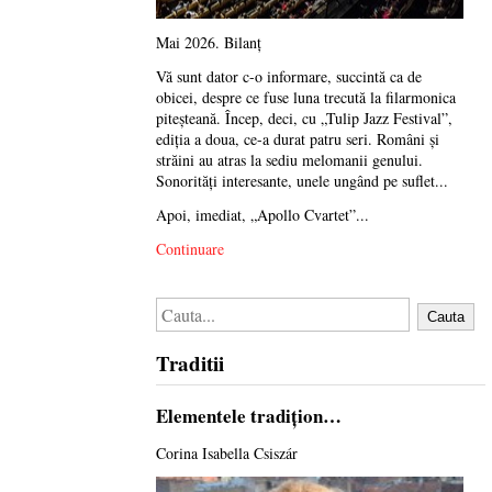
Mai 2026. Bilanț
Vă sunt dator c-o informare, succintă ca de
obicei, despre ce fuse luna trecută la filarmonica
piteșteană. Încep, deci, cu „Tulip Jazz Festival”,
ediția a doua, ce-a durat patru seri. Români și
străini au atras la sediu melomanii genului.
Sonorități interesante, unele ungând pe suflet...
Apoi, imediat, „Apollo Cvartet”...
Continuare
Cauta
Traditii
Elementele tradiţion…
Corina Isabella Csiszár