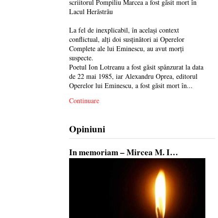
scriitorul Pompiliu Marcea a fost găsit mort în
Lacul Herăstrău
La fel de inexplicabil, în același context
conflictual, alți doi susținători ai Operelor
Complete ale lui Eminescu, au avut morți
suspecte.
Poetul Ion Lotreanu a fost găsit spânzurat la data
de 22 mai 1985, iar Alexandru Oprea, editorul
Operelor lui Eminescu, a fost găsit mort în...
Continuare
Opiniuni
In memoriam – Mircea M. I…