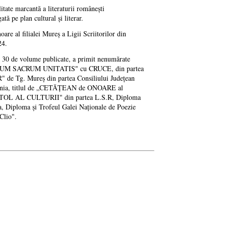
ate marcantă a literaturii românești
tă pe plan cultural și literar.
re al filialei Mureș a Ligii Scriitorilor din
24.
ste 30 de volume publicate, a primit nenumărate
ul „DONUM SACRUM UNITATIS" cu CRUCE, din partea
 de Tg. Mureș din partea Consiliului Județean
ania, titlul de „CETĂȚEAN de ONOARE al
OSTOL AL CULTURII" din partea L.S.R, Diploma
 Diploma și Trofeul Galei Naționale de Poezie
Clio".