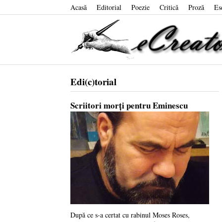
Acasă
Editorial
Poezie
Critică
Proză
Es
Edi(c)torial
Scriitori morți pentru Eminescu
După ce s-a certat cu rabinul Moses Roses,