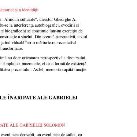
ra „Armonii culturale", director Gheorghe A.
du-se la interferența autobiografiei, evocării și
e biografice și se constituie într-un exercițiu de
nstrucție a sinelui. Din această perspectivă, textul
a individuală într-o mărturie reprezentativă
 transformare.
imă nu doar orientarea retrospectivă a discursului,
un simplu act mnemonic, ci ca o formă de existență
bilitatea prezentului. Astfel, memoria capătă funcție
LE ÎNARIPATE ALE GABRIELEI
eveniment deosebit, un eveniment de suflet, cu