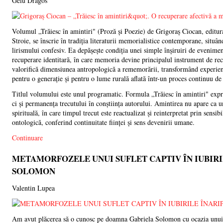
Gelu Dragos
Volumul „Trăiesc în amintiri" (Proză și Poezie) de Grigoraș Ciocan, editu
Stroie, se înscrie în tradiția literaturii memorialistice contemporane, situân
lirismului confesiv. Ea depășește condiția unei simple înșiruiri de eveniment
recuperare identitară, în care memoria devine principalul instrument de reco
valorifică dimensiunea antropologică a rememorării, transformând experienț
pentru o generație și pentru o lume rurală aflată într-un proces continuu de
Titlul volumului este unul programatic. Formula „Trăiesc în amintiri" expr
ci și permanența trecutului în conștiința autorului. Amintirea nu apare ca 
spirituală, în care timpul trecut este reactualizat și reinterpretat prin sensi
ontologică, conferind continuitate ființei și sens devenirii umane.
Continuare
METAMORFOZELE UNUI SUFLET CAPTIV ÎN IUBIRI
SOLOMON
Valentin Lupea
Am avut plăcerea să o cunosc pe doamna Gabriela Solomon cu ocazia unui 