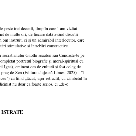
e peste trei decenii, timp în care l-am vizitat
et de multe ori, de fiecare dată având discuții
om instruit, ci și un admirabil interlocutor, care
tări stimulative și întrebări constructive.
ii socratianului Gnothi seauton sau Cunoaște-te pe
ompletat portretul biografic și moral-spiritual cu
el Igna), eminent om de cultură și fost coleg de
În prag de Zen (Editura clujeană Limes, 2025) – îl
ceu") ca fiind „tăcut, ușor retractil, cu zâmbetul în
icinist nu doar ca foarte serios, ci „de-o
N ISTRATE