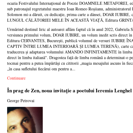
ocazia Festivalului Internațional de Poezie DOAMNELE METAFOREI, ediția
sub patronajul regretatului maestru Ioan Romeo Roșiianu, administrator
Solomon mi-a dăruit, cu dedicație, prima carte a dânsei, DOAR IUBI
LUNGUL CĂLĂTORIEI MELE ÎN ACEASTĂ VIAȚĂ, Editura GRINTA, C
Urmărind destinul liric al autoarei aflăm faptul că în anul 2022, Ga
versiunea primului volum, DOAR IUBIRE, un volum inedit scris direct în li
Editura CERVANTES, București, publică volumul de versuri IUB
CAPTIV ÎNTRE LUMEA INTERIOARĂ ȘI LUMEA TERENĂ), carte care rep
traducerea și adaptarea volumului AMANDO INFINITAMENTE în limba rom
direct în limba italiană". Dragostea față de limba română a determinat-o pe
tocmai pentru a putea împărtăși cu cititorii „magia mesajului ascuns în fieca
„în casa sufletului fiecărui om pentru a...
Continuare
În prag de Zen, noua invitație a poetului Ieremia Lenghel
George Petrovai