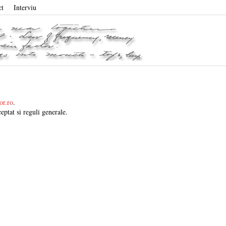
ct
Interviu
or.ro
.
eptat si reguli generale.