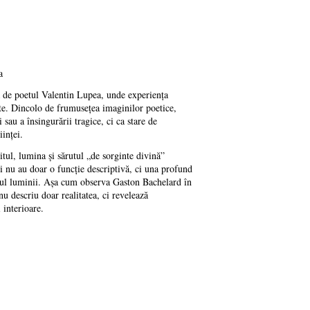
a
tă de poetul Valentin Lupea, unde experiența
tate. Dincolo de frumusețea imaginilor poetice,
sau a însingurării tragice, ci ca stare de
iinței.
itul, lumina și sărutul „de sorginte divină”
ni nu au doar o funcție descriptivă, ci una profund
mnul luminii. Așa cum observa Gaston Bachelard în
u descriu doar realitatea, ci revelează
 interioare.