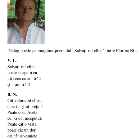
Dialog poetic pe marginea poemului „Salvați-mi clipa", între Florina Nina
V. L.
Salvați-mi clipa,
poate-ncape-n ea
tot ceea ce-am trăit
și n-am trăit!
B. N.
Cât valorează clipa,
cine i-a știut prețul?
Poate doar Acela
ce i-a dat începutul.
Poate cât o viață,
poate cât un dor,
ori cât o veșnicie