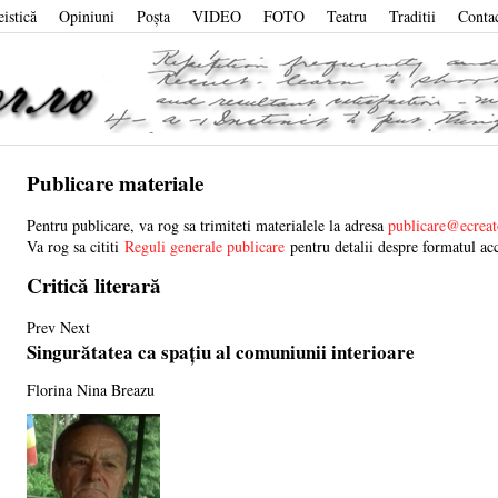
eistică
Opiniuni
Poşta
VIDEO
FOTO
Teatru
Traditii
Conta
Publicare materiale
Pentru publicare, va rog sa trimiteti materialele la adresa
publicare@ecreat
Va rog sa cititi
Reguli generale publicare
pentru detalii despre formatul acc
Critică literară
Prev
Next
Singurătatea ca spațiu al comuniunii interioare
Florina Nina Breazu