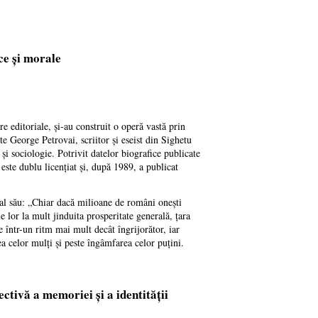
ce și morale
e editoriale, și-au construit o operă vastă prin
ste George Petrovai, scriitor și eseist din Sighetu
 și sociologie. Potrivit datelor biografice publicate
este dublu licențiat și, după 1989, a publicat
l al său: „Chiar dacă milioane de români onești
 lor la mult jinduita prosperitate generală, țara
e într-un ritm mai mult decât îngrijorător, iar
ea celor mulți și peste îngâmfarea celor puțini.
ctivă a memoriei și a identității