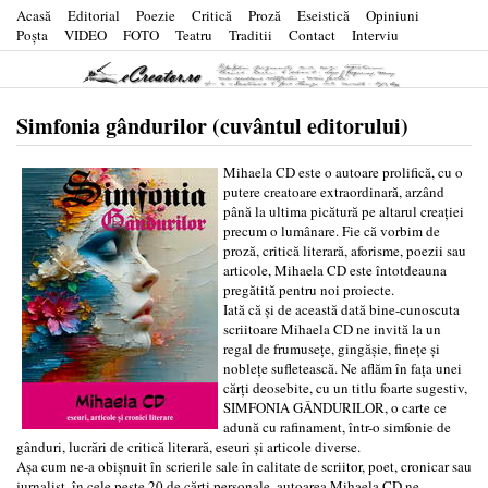
Acasă
Editorial
Poezie
Critică
Proză
Eseistică
Opiniuni
Poşta
VIDEO
FOTO
Teatru
Traditii
Contact
Interviu
Simfonia gândurilor (cuvântul editorului)
Mihaela CD este o autoare prolifică, cu o
putere creatoare extraordinară, arzând
până la ultima picătură pe altarul creației
precum o lumânare. Fie că vorbim de
proză, critică literară, aforisme, poezii sau
articole, Mihaela CD este întotdeauna
pregătită pentru noi proiecte.
Iată că și de această dată bine-cunoscuta
scriitoare Mihaela CD ne invită la un
regal de frumusețe, gingășie, finețe și
noblețe sufletească. Ne aflăm în fața unei
cărți deosebite, cu un titlu foarte sugestiv,
SIMFONIA GÂNDURILOR, o carte ce
adună cu rafinament, într-o simfonie de
gânduri, lucrări de critică literară, eseuri și articole diverse.
Așa cum ne-a obișnuit în scrierile sale în calitate de scriitor, poet, cronicar sau
jurnalist, în cele peste 20 de cărți personale, autoarea Mihaela CD ne