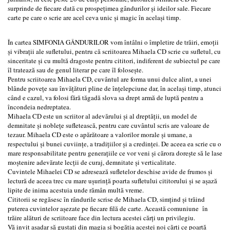
surprinde de fiecare dată cu prospețimea gândurilor şi ideilor sale. Fiecare
carte pe care o scrie are acel ceva unic și magic în același timp.
În cartea SIMFONIA GÂNDURILOR vom întâlni o împletire de trăiri, emoții
și vibrații ale sufletului, pentru că scriitoarea Mihaela CD scrie cu sufletul, cu
sinceritate și cu multă dragoste pentru cititori, indiferent de subiectul pe care
îl tratează sau de genul literar pe care îl folosește.
Pentru scriitoarea Mihaela CD, cuvântul are forma unui dulce alint, a unei
blânde povețe sau învățături pline de înțelepciune dar, în același timp, atunci
când e cazul, va folosi fără tăgadă slova sa drept armă de luptă pentru a
încondeia nedreptatea.
Mihaela CD este un scriitor al adevărului și al dreptății, un model de
demnitate și noblețe sufletească, pentru care cuvântul scris are valoare de
tezaur. Mihaela CD este o apărătoare a valorilor morale și umane, a
respectului și bunei cuviințe, a tradițiilor și a credinței. De aceea ea scrie cu o
mare responsabilitate pentru generațiile ce vor veni și cărora dorește să le lase
moștenire adevărate lecții de curaj, demnitate și verticalitate.
Cuvintele Mihaelei CD se adresează sufletelor deschise avide de frumos și
lectură de aceea trec cu mare ușurință poarta sufletului cititorului și se așază
lipite de inima acestuia unde rămân multă vreme.
Cititorii se regăsesc în rândurile scrise de Mihaela CD, simțind și trăind
puterea cuvintelor așezate pe fiecare filă de carte. Această comuniune în
trăire alături de scriitoare face din lectura acestei cărți un privilegiu.
Vă invit așadar să gustați din magia și bogăția acestei noi cărți ce poartă