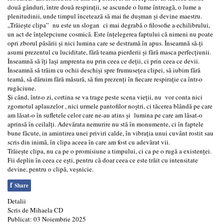
două gânduri, între două respirații, se ascunde o lume întreagă, o lume a
plenitudinii, unde timpul încetează să mai fie dușman și devine maestru.
„Trăiește clipa” nu este un slogan ci mai degrabă o filosofie a echilibrului,
un act de înțelepciune cosmică. Este înțelegerea faptului că nimeni nu poate
opri zborul păsării și nici lumina care se destramă în apus. Înseamnă să-ți
asumi prezentul cu luciditate, fără teama pierderii și fără masca perfecțiunii.
Înseamnă să îți lași amprenta nu prin ceea ce deții, ci prin ceea ce devii.
Înseamnă să trăim cu ochii deschiși spre frumusețea clipei, să iubim fără
teamă, să dăruim fără măsură, să fim prezenți în fiecare respirație ca într-o
rugăciune.
Și când, într-o zi, cortina se va trage peste scena vieții, nu vor conta nici
zgomotul aplauzelor , nici urmele pantofilor noștri, ci tăcerea blândă pe care
am lăsat-o în sufletele celor care ne-au atins și lumina pe care am lăsat-o
aprinsă în ceilalți. Adevărata nemurire nu stă în monumente, ci în faptele
bune făcute, in amintirea unei priviri calde, în vibrația unui cuvânt rostit sau
scris din inimă, în clipa aceea în care am fost cu adevărat vii.
Trăiește clipa, nu ca pe o promisiune a timpului, ci ca pe o rugă a existenței.
Fii deplin în ceea ce ești, pentru că doar ceea ce este trăit cu intensitate
devine, pentru o clipă, veșnicie.
f
Share
Detalii
Scris de
Mihaela CD
Publicat: 03 Noiembrie 2025