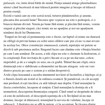
pulsează, vie, între două bătăi de inimă. Ființa umană atinge plenitudinea
atunci când încetează să mai trăiască pentru imagine și începe să trăiască
pentru esență.
Există o taină care ne este scrisă nouă, tuturor pământenilor, și anume,
plecarea din această lume! Trecerea spre veșnicie nu este o pedeapsă, ci o
binecuvântare divină. Venim pe lume fără nimic și plecăm fără nimic, venim
singuri și plecăm singuri, căci nimic nu ne aparține și noi nu aparținem
nimănui decât lui Dumnezeu.
Timpul ne învață că permanența este o iluzie, iar faptul că nimic nu durează
ne obligă să privim lumea cu ochii unui călător care știe că nu va mai reveni
în același loc. Orice construcție omenească, carieră, reputație ori putere se
dizolvă sub presiunea anilor. Singurul lucru care rămâne este vibrația binelui
pe care l-am semănat. De aceea, a trăi clipa nu este o chemare la hedonism, ci
la conștiență. Este invitația de a privi fiecare zi ca pe un dar unic, celest,
irepetabil, și de a o umple cu sens, nu cu grabă. Trăind fiecare clipă, orice
dimineață este o sărbătoare a efemerului iar fiecare atingere este un vers
dintr-o poezie pe care o scriem și o uităm deopotrivă.
A trăi clipa înseamnă a asculta murmurul nevăzut al lucrurilor, a înțelege că și
o frunză căzută are rostul ei în ordinea cosmică. Și paradoxal, cu cât accepți
mai profund că ești trecător, cu atât trăiești mai deplin. Când renunțăm la
iluzia controlului, începem să simțim. Când renunțăm la dorința de a fi
nemuritori, descoperim frumusețea curgerii. Când omul se desprinde de ideea
că este de neînlocuit, el descoperă ușurința de a fi. Învățând să nu mai
domine, începe să dăruiască; renunțând la nevoia de validare, începe să
iubească. Libertatea nu se află în putere, ci în acceptare. În tăcerea dintre