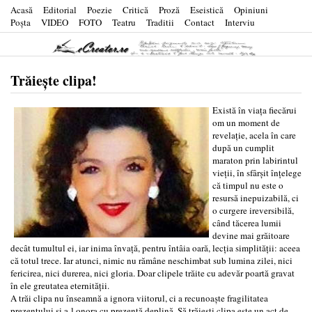
Acasă
Editorial
Poezie
Critică
Proză
Eseistică
Opiniuni
Poşta
VIDEO
FOTO
Teatru
Traditii
Contact
Interviu
Trăiește clipa!
Există în viața fiecărui
om un moment de
revelație, acela în care
după un cumplit
maraton prin labirintul
vieții, în sfârșit înțelege
că timpul nu este o
resursă inepuizabilă, ci
o curgere ireversibilă,
când tăcerea lumii
devine mai grăitoare
decât tumultul ei, iar inima învață, pentru întâia oară, lecția simplității: aceea
că totul trece. Iar atunci, nimic nu rămâne neschimbat sub lumina zilei, nici
fericirea, nici durerea, nici gloria. Doar clipele trăite cu adevăr poartă gravat
în ele greutatea eternității.
A trăi clipa nu înseamnă a ignora viitorul, ci a recunoaște fragilitatea
prezentului și a-l onora cu prezență deplină. Să trăiești clipa este un act de