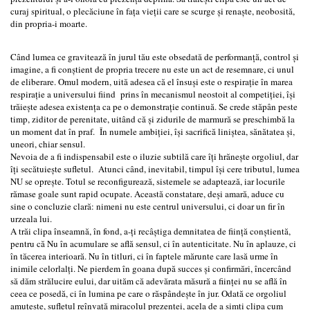
curaj spiritual, o plecăciune în fața vieții care se scurge și renaște, neobosită,
din propria-i moarte.
Când lumea ce gravitează în jurul tău este obsedată de performanță, control și
imagine, a fi conștient de propria trecere nu este un act de resemnare, ci unul
de eliberare. Omul modern, uită adesea că el însuși este o respirație în marea
respirație a universului fiind prins în mecanismul neostoit al competiției, își
trăiește adesea existența ca pe o demonstrație continuă. Se crede stăpân peste
timp, ziditor de perenitate, uitând că și zidurile de marmură se preschimbă la
un moment dat în praf. În numele ambiției, își sacrifică liniștea, sănătatea și,
uneori, chiar sensul.
Nevoia de a fi indispensabil este o iluzie subtilă care îți hrănește orgoliul, dar
îți secătuiește sufletul. Atunci când, inevitabil, timpul își cere tributul, lumea
NU se oprește. Totul se reconfigurează, sistemele se adaptează, iar locurile
rămase goale sunt rapid ocupate. Această constatare, deși amară, aduce cu
sine o concluzie clară: nimeni nu este centrul universului, ci doar un fir în
urzeala lui.
A trăi clipa înseamnă, în fond, a-ți recâștiga demnitatea de ființă conștientă,
pentru că Nu în acumulare se află sensul, ci în autenticitate. Nu în aplauze, ci
în tăcerea interioară. Nu în titluri, ci în faptele mărunte care lasă urme în
inimile celorlalți. Ne pierdem în goana după succes și confirmări, încercând
să dăm strălucire eului, dar uităm că adevărata măsură a ființei nu se află în
ceea ce posedă, ci în lumina pe care o răspândește în jur. Odată ce orgoliul
amuțește, sufletul reînvață miracolul prezenței, acela de a simți clipa cum