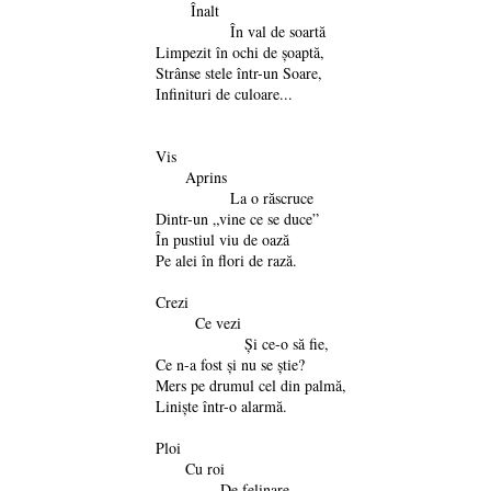
Înalt
În val de soartă
Limpezit în ochi de şoaptă,
Strânse stele într-un Soare,
Infinituri de culoare...
Vis
Aprins
La o răscruce
Dintr-un „vine ce se duce”
În pustiul viu de oază
Pe alei în flori de rază.
Crezi
Ce vezi
Şi ce-o să fie,
Ce n-a fost şi nu se ştie?
Mers pe drumul cel din palmă,
Linişte într-o alarmă.
Ploi
Cu roi
De felinare,