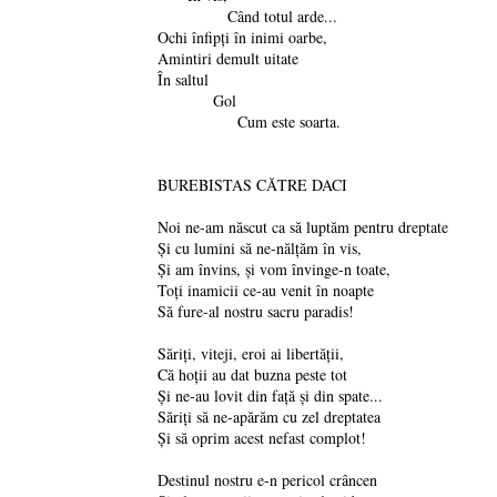
Când totul arde...
Ochi înfipţi în inimi oarbe,
Amintiri demult uitate
În saltul
Gol
Cum este soarta.
BUREBISTAS CĂTRE DACI
Noi ne-am născut ca să luptăm pentru dreptate
Şi cu lumini să ne-nălţăm în vis,
Şi am învins, şi vom învinge-n toate,
Toţi inamicii ce-au venit în noapte
Să fure-al nostru sacru paradis!
Săriţi, viteji, eroi ai libertăţii,
Că hoţii au dat buzna peste tot
Şi ne-au lovit din faţă şi din spate...
Săriţi să ne-apărăm cu zel dreptatea
Şi să oprim acest nefast complot!
Destinul nostru e-n pericol crâncen