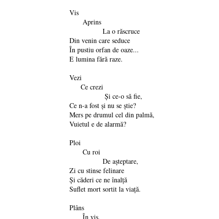
Vis
Aprins
La o răscruce
Din venin care seduce
În pustiu orfan de oaze...
E lumina fără raze.
Vezi
Ce crezi
Şi ce-o să fie,
Ce n-a fost şi nu se ştie?
Mers pe drumul cel din palmă,
Vuietul e de alarmă?
Ploi
Cu roi
De aşteptare,
Zi cu stinse felinare
Şi căderi ce ne înalţă
Suflet mort sortit la viaţă.
Plâns
În vis,