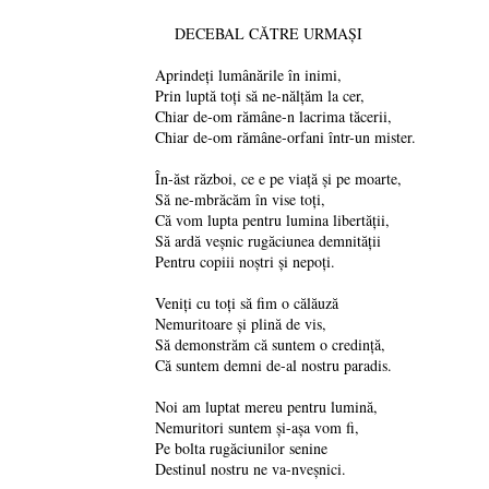
DECEBAL CĂTRE URMAȘI
Aprindeţi lumânările în inimi,
Prin luptă toţi să ne-nălţăm la cer,
Chiar de-om rămâne-n lacrima tăcerii,
Chiar de-om rămâne-orfani într-un mister.
În-ăst război, ce e pe viaţă şi pe moarte,
Să ne-mbrăcăm în vise toţi,
Că vom lupta pentru lumina libertăţii,
Să ardă veşnic rugăciunea demnităţii
Pentru copiii noştri şi nepoţi.
Veniţi cu toţi să fim o călăuză
Nemuritoare şi plină de vis,
Să demonstrăm că suntem o credinţă,
Că suntem demni de-al nostru paradis.
Noi am luptat mereu pentru lumină,
Nemuritori suntem şi-aşa vom fi,
Pe bolta rugăciunilor senine
Destinul nostru ne va-nveşnici.