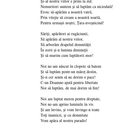
Şi-al nostru viitor e prins la zid.
Nemuritori suntem şi să luptăm ca niciodată!
Eroic să-apărăm a noastră vatră,
Prin vitejie să cream a noastră soartă,
Pentru urmaşii noştri, Ţara-nveşnicind!
Săriţi, apărători ai rugăciunii,
Să apărăm al nostru viitor,
Să arborăm drapelul demnităţii
În zorii şi-n lumina dimineţii
Şi să murim cum luptătorii mor!
Noi ne-am născut în clopote să batem
Şi să luptăm pentr-un măreţ destin,
Şi-n cer senin să ne dorim o pace!
C-un Doamne-ajută pentru libertate
Noi să luptăm, de mai dorim să fim!
Noi am luptat mereu pentru dreptate,
Noi ne-am aprins luminile în vis
Şi am învins, şi vom învinge-n toate
Toţi inamicii, şi cu demnitate
Vom apăra al nostru paradis!