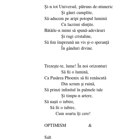
Şi-n tot Universul, pătruns de-ntuneric
Şi găuri cumplite,
Să-aducem pe aripi potopul luminii
Cu lacrimi sfinţite.
Bătăile-n inimi să spună-adevăruri
Şi rugi cristaline,
Să fim împreună un vis şi-o speranţă
În gânduri divine.
Trezeşte-te, lume! În noi orizonturi
Să fii o lumină,
Ca Pasărea Phoenix să fii renăscută
Din scrum şi ruină,
Să prinzi infinitul în palmele tale
Şi timpu-n artere,
Să naşti o iubire,
Să fii o iubire,
Cum soarta îţi cere!
OPTIMISM &
Salt