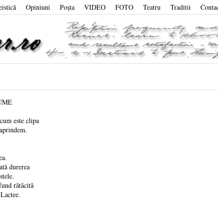
eistică
Opiniuni
Poşta
VIDEO
FOTO
Teatru
Traditii
Conta
LUME
Acum este clipa
rindem.
a.
ată durerea
ele.
fund rătăcită
ctee.