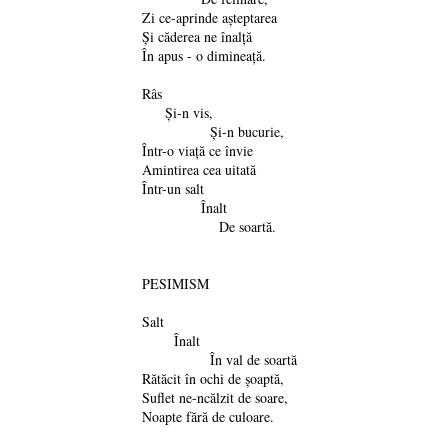
Zi ce-aprinde aşteptarea
Şi căderea ne înalţă
În apus - o dimineaţă.
Râs
Şi-n vis,
Şi-n bucurie,
Într-o viaţă ce învie
Amintirea cea uitată
Într-un salt
Înalt
De soartă.
PESIMISM
Salt
Înalt
În val de soartă
Rătăcit în ochi de şoaptă,
Suflet ne-ncălzit de soare,
Noapte fără de culoare.