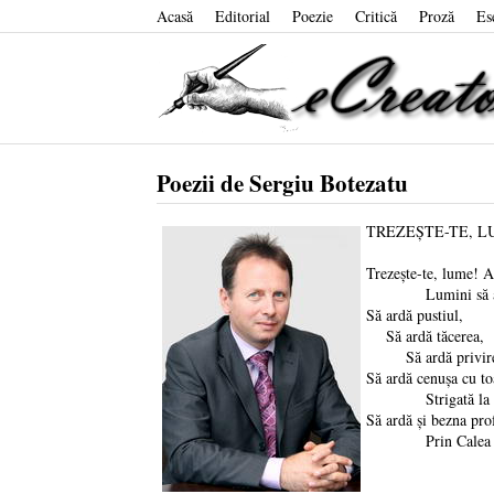
Acasă
Editorial
Poezie
Critică
Proză
Es
Poezii de Sergiu Botezatu
TREZEŞTE-TE, 
Trezeşte-te, lume! 
Lumini să ap
Să ardă pustiul,
Să ardă tăcerea,
Să ardă privire
Să ardă cenuşa cu to
Strigată la st
Să ardă şi bezna pro
Prin Calea La