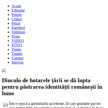
Acasă
Editorial
Poezie
Critică
Proză
Eseistică
Opiniuni
Poşta
VIDEO
FOTO
Teatru
Traditii
Contact
Interviu
Dincolo de hotarele țării se dă lupta
pentru păstrarea identității românești în
lume
Într-o epocă a globalizării accelerate, în care granițele par tot
mai permeabile iar valorile naționale tind să se dizolve în masa