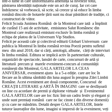
Într-o lume în care uniformizarea amenință să niveleze totul,
păstrarea identității naționale este un act de curaj. Iar cei care
îndrăznesc să vorbească, să scrie, să creeze și să educe în limba
română dincolo de hotarele țării sunt nu doar păstrători de tradiție, ci
constructori de viitor.
Felicit Școala Junimea Română de la Montreal care iată a împlinit
de curând 15 ani de activitate, emisiunea Salut Românesc din
Montreal care realizează emisiuni exclusiv în limba română și
echipa de platou de la Universum Vip Studios.
Felicit pe această cale şi colectivul editurii Globart Universum care
publica la Montreal în limba română revista Poezii pentru sufletul
meu din anul 2018, dar si cărți, antologii, albume, cărți de interviuri
în limba română. Editura se implică activ în parteneriate culturale,
organizări de spectacole, lansări de carte, concursuri de artă și
literatură precum și marele eveniment-concurs al comunității
românești din Montreal, GALA ARTELOR LA CEAS
ANIVERSAR, eveniment ajuns la a 5-a ediție. care are loc în
fiecare an în ultima sâmbătă din luna august în preajma Zilei Limbii
Române. Acest eveniment are două componente, Concursul de
CREAŢII LITERARE și ARTĂ ȊN IMAGINI care se desfășoară
on line cu acordare de premii și diplome virtuale și Evenimentul
GALA ARTELOR care are loc fizic într-un cadru festiv și elegant și
unde sunt premiați românii care ne fac cinste ( din diverse domenii)
și cu care ne mândrim. Detalii despre GALA ARTELOR, listele
tuturor laureaților din lume, imagini si impresii de la eveniment, veți