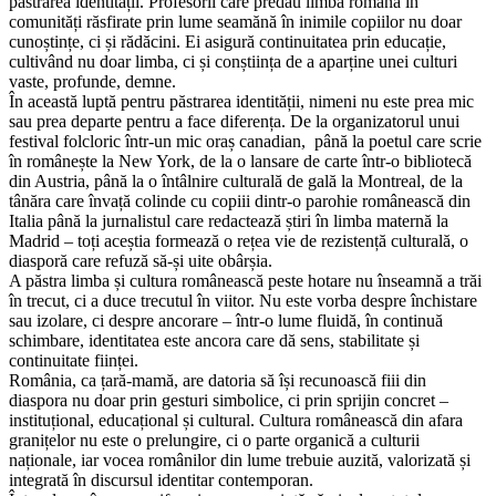
păstrarea identității. Profesorii care predau limba română în
comunități răsfirate prin lume seamănă în inimile copiilor nu doar
cunoștințe, ci și rădăcini. Ei asigură continuitatea prin educație,
cultivând nu doar limba, ci și conștiința de a aparține unei culturi
vaste, profunde, demne.
În această luptă pentru păstrarea identității, nimeni nu este prea mic
sau prea departe pentru a face diferența. De la organizatorul unui
festival folcloric într-un mic oraș canadian, până la poetul care scrie
în românește la New York, de la o lansare de carte într-o bibliotecă
din Austria, până la o întâlnire culturală de gală la Montreal, de la
tânăra care învață colinde cu copiii dintr-o parohie românească din
Italia până la jurnalistul care redactează știri în limba maternă la
Madrid – toți aceștia formează o rețea vie de rezistență culturală, o
diasporă care refuză să-și uite obârșia.
A păstra limba și cultura românească peste hotare nu înseamnă a trăi
în trecut, ci a duce trecutul în viitor. Nu este vorba despre închistare
sau izolare, ci despre ancorare – într-o lume fluidă, în continuă
schimbare, identitatea este ancora care dă sens, stabilitate și
continuitate ființei.
România, ca țară-mamă, are datoria să își recunoască fiii din
diaspora nu doar prin gesturi simbolice, ci prin sprijin concret –
instituțional, educațional și cultural. Cultura românească din afara
granițelor nu este o prelungire, ci o parte organică a culturii
naționale, iar vocea românilor din lume trebuie auzită, valorizată și
integrată în discursul identitar contemporan.