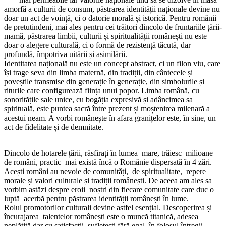
amorfă a culturii de consum, păstrarea identității naționale devine nu
doar un act de voință, ci o datorie morală și istorică. Pentru românii
de pretutindeni, mai ales pentru cei trăitori dincolo de fruntariile țării-
mamă, păstrarea limbii, culturii și spiritualității românești nu este
doar o alegere culturală, ci o formă de rezistență tăcută, dar
profundă, împotriva uitării și asimilării.
Identitatea națională nu este un concept abstract, ci un filon viu, care
își trage seva din limba maternă, din tradiții, din cântecele și
poveștile transmise din generație în generație, din simbolurile și
riturile care configurează ființa unui popor. Limba română, cu
sonoritățile sale unice, cu bogăția expresivă și adâncimea sa
spirituală, este puntea sacră între prezent și moștenirea milenară a
acestui neam. A vorbi românește în afara granițelor este, în sine, un
act de fidelitate și de demnitate.
Dincolo de hotarele țării, răsfirați în lumea mare, trăiesc milioane
de români, practic mai există încă o Românie dispersată în 4 zări.
Acești români au nevoie de comunități, de spiritualitate, repere
morale și valori culturale și tradiții românești. De aceea am ales sa
vorbim astăzi despre eroii noștri din fiecare comunitate care duc o
luptă acerbă pentru păstrarea identității românești în lume.
Rolul promotorilor culturali devine astfel esențial. Descoperirea și
încurajarea talentelor românești este o muncă titanică, adesea
neplătită dar cu satisfacții sufletești fără egal, în folosul întregii