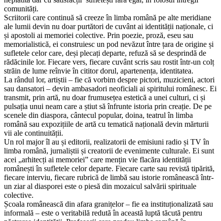
comunități.
Scriitorii care continuă să creeze în limba română pe alte meridiane
ale lumii devin nu doar purtători de cuvânt ai identității naționale, ci
și apostoli ai memoriei colective. Prin poezie, proză, eseu sau
memorialistică, ei construiesc un pod nevăzut între țara de origine și
sufletele celor care, deși plecați departe, refuză să se desprindă de
rădăcinile lor. Fiecare vers, fiecare cuvânt scris sau rostit într-un colț
străin de lume reînvie în cititor dorul, apartenența, identitatea.
La rândul lor, artiștii – fie că vorbim despre pictori, muzicieni, actori
sau dansatori – devin ambasadori neoficiali ai spiritului românesc. Ei
transmit, prin artă, nu doar frumusețea estetică a unei culturi, ci și
pulsația unui neam care a știut să înfrunte istoria prin creație. De pe
scenele din diaspora, cântecul popular, doina, teatrul în limba
română sau expozițiile de artă cu tematică națională devin mărturii
vii ale continuității.
Un rol major îl au și editorii, realizatorii de emisiuni radio și TV în
limba română, jurnaliștii și creatorii de evenimente culturale. Ei sunt
acei „arhitecți ai memoriei” care mențin vie flacăra identității
românești în sufletele celor departe. Fiecare carte sau revistă tipărită,
fiecare interviu, fiecare rubrică de limbă sau istorie românească într-
un ziar al diasporei este o piesă din mozaicul salvării spirituale
colective.
Școala românească din afara granițelor – fie ea instituționalizată sau
informală – este o veritabilă redută în această luptă tăcută pentru