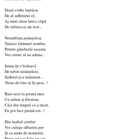
Două vorbe înțelese
De al sufletului of,
Aș muri chiar într-o clipă
De iubirea-și are rost...
Neumblate,neânțelese
Tainice tărâmuri sumbre,
Printre gândurile noastre
Vor curate să ne-adune...
Inima îți e bolnavă
De iubiri neânțelese,
Sufletul ți-e îndurerat...
Vreau de tine să îți pese...!
Bate-ncet la poarta mea
Cu iubire și blestem,
Căci din timpul ce-a tăcut,
Eu pot face primăveri...!
Din înaltul cerului
Voi culege-albastru pur
Și ca semn de nemurire,
Peste cer voi bate-un cui