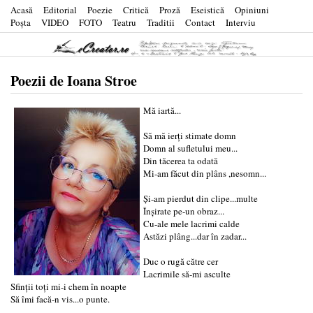
Acasă
Editorial
Poezie
Critică
Proză
Eseistică
Opiniuni
Poşta
VIDEO
FOTO
Teatru
Traditii
Contact
Interviu
Poezii de Ioana Stroe
Mă iartă...
Să mă ierți stimate domn
Domn al sufletului meu...
Din tăcerea ta odată
Mi-am făcut din plâns ,nesomn...
Și-am pierdut din clipe...multe
Înșirate pe-un obraz...
Cu-ale mele lacrimi calde
Astăzi plâng...dar în zadar...
Duc o rugă către cer
Lacrimile să-mi asculte
Sfinții toți mi-i chem în noapte
Să îmi facă-n vis...o punte.