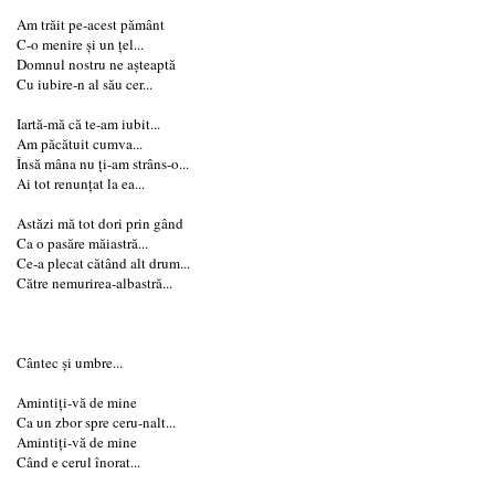
Am trăit pe-acest pământ
C-o menire și un țel...
Domnul nostru ne așteaptă
Cu iubire-n al său cer...
Iartă-mă că te-am iubit...
Am păcătuit cumva...
Însă mâna nu ți-am strâns-o...
Ai tot renunțat la ea...
Astăzi mă tot dori prin gând
Ca o pasăre măiastră...
Ce-a plecat cătând alt drum...
Către nemurirea-albastră...
Cântec și umbre...
Amintiți-vă de mine
Ca un zbor spre ceru-nalt...
Amintiți-vă de mine
Când e cerul înorat...