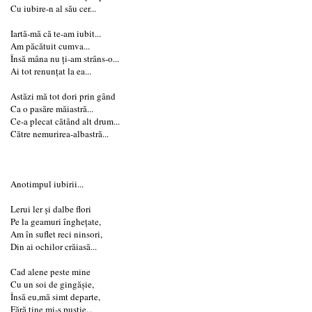
Cu iubire-n al său cer...
Iartă-mă că te-am iubit...
Am păcătuit cumva...
Însă mâna nu ți-am strâns-o...
Ai tot renunțat la ea...
Astăzi mă tot dori prin gând
Ca o pasăre măiastră...
Ce-a plecat cătând alt drum...
Către nemurirea-albastră...
Anotimpul iubirii...
Lerui ler și dalbe flori
Pe la geamuri înghețate,
Am în suflet reci ninsori,
Din ai ochilor crăiasă...
Cad alene peste mine
Cu un soi de gingășie,
Însă eu,mă simt departe,
Fără tine mi-s pustie...