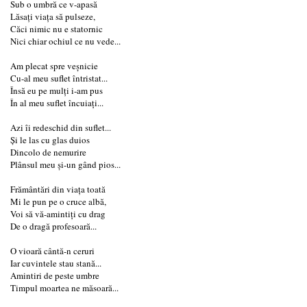
Sub o umbră ce v-apasă
Lăsați viața să pulseze,
Căci nimic nu e statornic
Nici chiar ochiul ce nu vede...
Am plecat spre veșnicie
Cu-al meu suflet întristat...
Însă eu pe mulți i-am pus
În al meu suflet încuiați...
Azi îi redeschid din suflet...
Și le las cu glas duios
Dincolo de nemurire
Plânsul meu și-un gând pios...
Frământări din viața toată
Mi le pun pe o cruce albă,
Voi să vă-amintiți cu drag
De o dragă profesoară...
O vioară cântă-n ceruri
Iar cuvintele stau stană...
Amintiri de peste umbre
Timpul moartea ne măsoară...