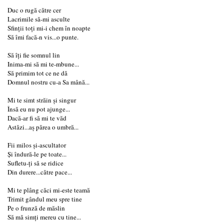
Duc o rugă către cer
Lacrimile să-mi asculte
Sfinții toți mi-i chem în noapte
Să îmi facă-n vis...o punte.
Să îți fie somnul lin
Inima-mi să mi te-mbune...
Să primim tot ce ne dă
Domnul nostru cu-a Sa mână...
Mi te simt străin și singur
Însă eu nu pot ajunge...
Dacă-ar fi să mi te văd
Astăzi...aș părea o umbră...
Fii milos și-ascultator
Și îndură-le pe toate...
Sufletu-ți să se ridice
Din durere...către pace...
Mi te plâng căci mi-este teamă
Trimit gândul meu spre tine
Pe o frunză de măslin
Să mă simți mereu cu tine...