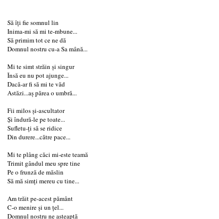
Să îți fie somnul lin
Inima-mi să mi te-mbune...
Să primim tot ce ne dă
Domnul nostru cu-a Sa mână...
Mi te simt străin și singur
Însă eu nu pot ajunge...
Dacă-ar fi să mi te văd
Astăzi...aș părea o umbră...
Fii milos și-ascultator
Și îndură-le pe toate...
Sufletu-ți să se ridice
Din durere...către pace...
Mi te plâng căci mi-este teamă
Trimit gândul meu spre tine
Pe o frunză de măslin
Să mă simți mereu cu tine...
Am trăit pe-acest pământ
C-o menire și un țel...
Domnul nostru ne așteaptă