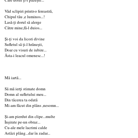
Văd sclipiri printr-o fereastră,
Chipul tău ,e luminos...!
Lasă-ți dorul să alerge
Către mine,fă-l duios...
Și-ți voi da licori divine
Sufletul să ți-l hrănești,
Doar cu visuri de iubire...
Ăsta-i leacul omenesc...!
Mă iartă...
Să mă ierți stimate domn
Domn al sufletului meu...
Din tăcerea ta odată
Mi-am făcut din plâns ,nesomn...
Și-am pierdut din clipe...multe
Înșirate pe-un obraz...
Cu-ale mele lacrimi calde
Astăzi plâng...dar în zadar...