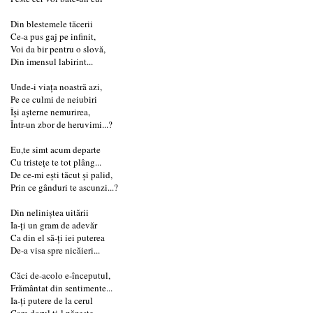
Din blestemele tăcerii
Ce-a pus gaj pe infinit,
Voi da bir pentru o slovă,
Din imensul labirint...
Unde-i viața noastră azi,
Pe ce culmi de neiubiri
Își așterne nemurirea,
Într-un zbor de heruvimi...?
Eu,te simt acum departe
Cu tristețe te tot plâng...
De ce-mi ești tăcut și palid,
Prin ce gânduri te ascunzi...?
Din neliniștea uitării
Ia-ți un gram de adevăr
Ca din el să-ți iei puterea
De-a visa spre nicăieri...
Căci de-acolo e-începutul,
Frământat din sentimente...
Ia-ți putere de la cerul
Care dorul ți-l păzește...