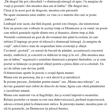
„De dragul tău pot câteodată / o dimineață-ntreagă să apuc / la margine de
viață și postată / din moartea mea am să îmbuc” (De dragul tău).
Chiar și în acest gest de dragoste, moartea este prezentă.
Nu apare asemenea unui umbre; ea vine ca o materie din care se poate
„îmbuca”.
Limbajul este sacru, dar fără dogmă; gestul este liturgic, dar interiorizat.
Este un poem care vorbește în același timp cu Dumnezeu și cu omul, un poem
care refuză granițele rigide dintre eros și thanatos, dintre trup și duh.
Versurile conturează un gest de devotament dus până la extrem, în care
iubirea îl împinge pe poet să trăiască o dimineață întreagă „la margine de
viață”, adică într-o stare de suspendare între existență și sfârșit.
Cuvântul „postată”, cu sensul de bucată de pământ, accentuează concretul
morții, simbolică, şi concretă cu rădăcini în trup și în sol. „Din moartea mea
am să îmbuc” sugerează o asimilare dureroasă a propriei finitudini, ca și cum
poetul se hrănește cu propriul sfârșit pentru a putea dărui ceva celuilalt. Un
act de iubire care devine jertfă.
O dimensiune aparte în poezie o ocupă figura mamei.
Mama este un personaj, dar şi o axă afectivă și metafizică.
În poeme precum „Jurământ pentru mama” sau „Mama mea trăiește”, ea
devine garantul unei iubiri de dincolo de lume, figura care oferă pământului
o sacralitate umană.
Mama este martorul viu al fragilității, dar și scutul împotriva neantului.
Relația poetului cu mama sa este una duhovnicească, profund respectuoasă,
adesea extinsă până la dimensiuni mitice. În prezența mamei, moartea pare că
stă în genunchi, iar Dumnezeu își pleacă fruntea.