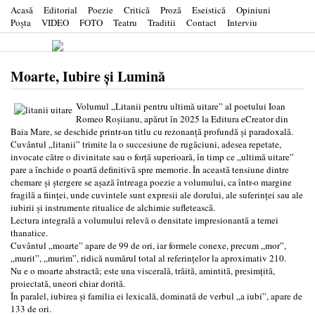
Acasă
Editorial
Poezie
Critică
Proză
Eseistică
Opiniuni
Poşta
VIDEO
FOTO
Teatru
Traditii
Contact
Interviu
Moarte, Iubire și Lumină
Volumul „Litanii pentru ultimă uitare” al poetului Ioan
Romeo Roșiianu, apărut în 2025 la Editura eCreator din
Baia Mare, se deschide printr-un titlu cu rezonanță profundă și paradoxală.
Cuvântul „litanii” trimite la o succesiune de rugăciuni, adesea repetate,
invocate către o divinitate sau o forță superioară, în timp ce „ultimă uitare”
pare a închide o poartă definitivă spre memorie. În această tensiune dintre
chemare și ștergere se așază întreaga poezie a volumului, ca într-o margine
fragilă a ființei, unde cuvintele sunt expresii ale dorului, ale suferinței sau ale
iubirii şi instrumente ritualice de alchimie sufletească.
Lectura integrală a volumului relevă o densitate impresionantă a temei
thanatice.
Cuvântul „moarte” apare de 99 de ori, iar formele conexe, precum „mor”,
„murit”, „murim”, ridică numărul total al referințelor la aproximativ 210.
Nu e o moarte abstractă; este una viscerală, trăită, amintită, presimțită,
proiectată, uneori chiar dorită.
În paralel, iubirea și familia ei lexicală, dominată de verbul „a iubi”, apare de
133 de ori.