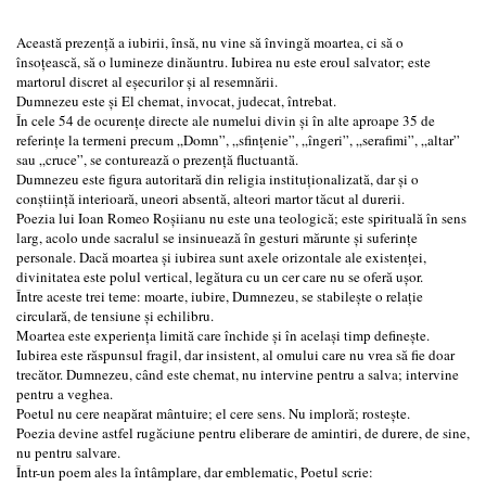
Această prezență a iubirii, însă, nu vine să învingă moartea, ci să o
însoțească, să o lumineze dinăuntru. Iubirea nu este eroul salvator; este
martorul discret al eșecurilor și al resemnării.
Dumnezeu este și El chemat, invocat, judecat, întrebat.
În cele 54 de ocurențe directe ale numelui divin și în alte aproape 35 de
referințe la termeni precum „Domn”, „sfințenie”, „îngeri”, „serafimi”, „altar”
sau „cruce”, se conturează o prezență fluctuantă.
Dumnezeu este figura autoritară din religia instituționalizată, dar și o
conștiință interioară, uneori absentă, alteori martor tăcut al durerii.
Poezia lui Ioan Romeo Roșiianu nu este una teologică; este spirituală în sens
larg, acolo unde sacralul se insinuează în gesturi mărunte și suferințe
personale. Dacă moartea și iubirea sunt axele orizontale ale existenței,
divinitatea este polul vertical, legătura cu un cer care nu se oferă ușor.
Între aceste trei teme: moarte, iubire, Dumnezeu, se stabilește o relație
circulară, de tensiune și echilibru.
Moartea este experiența limită care închide și în același timp definește.
Iubirea este răspunsul fragil, dar insistent, al omului care nu vrea să fie doar
trecător. Dumnezeu, când este chemat, nu intervine pentru a salva; intervine
pentru a veghea.
Poetul nu cere neapărat mântuire; el cere sens. Nu imploră; rostește.
Poezia devine astfel rugăciune pentru eliberare de amintiri, de durere, de sine,
nu pentru salvare.
Într-un poem ales la întâmplare, dar emblematic, Poetul scrie: