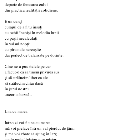
departe de ferecarea eului
din practica realității cotidiene.
E un curaj
curajul de a fi tu însuți
cu ochii închiși în melodia lunii
cu pașii necalculați
în valsul nopţii
cu piruetele nereușite
dar perfect de balansate pe dorințe.
Cine ne-a pus stelele pe cer
a făcut-o ca să ținem privirea sus
și să strălucim liber ca ele
să strălucim chiar dacă
în jurul nostru
uneori e beznă...
Una cu marea
Într-o zi voi fi una cu marea,
mă voi preface într-un val pierdut de ţărm
şi mă voi zbate să ajung în larg
acolo unde liniştea e un mister...