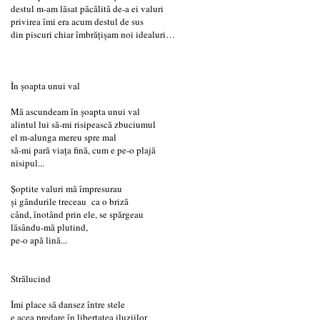
destul m-am lăsat păcălită de-a ei valuri
privirea îmi era acum destul de sus
din piscuri chiar îmbrățișam noi idealuri…
În şoapta unui val
Mă ascundeam în şoapta unui val
alintul lui să-mi risipească zbuciumul
el m-alunga mereu spre mal
să-mi pară viaţa fină, cum e pe-o plajă
nisipul...
Şoptite valuri mă împresurau
şi găndurile treceau ca o briză
când, înotând prin ele, se spărgeau
lăsându-mă plutind,
pe-o apă lină...
Strălucind
Îmi place să dansez între stele
e acea predare în libertatea iluziilor