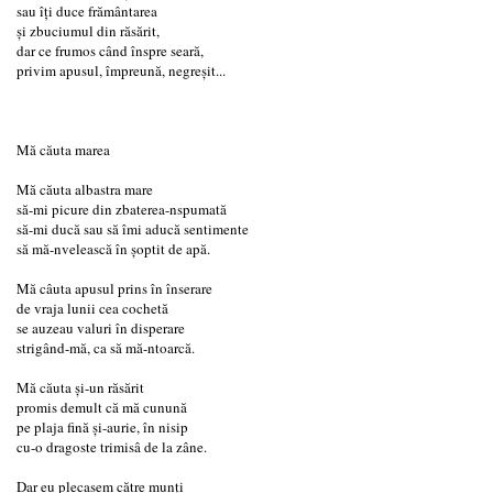
sau îţi duce frământarea
şi zbuciumul din răsărit,
dar ce frumos când înspre seară,
privim apusul, împreună, negreşit...
Mă căuta marea
Mă căuta albastra mare
să-mi picure din zbaterea-nspumată
să-mi ducă sau să îmi aducă sentimente
să mă-nvelească în șoptit de apă.
Mă câuta apusul prins în înserare
de vraja lunii cea cochetă
se auzeau valuri în disperare
strigând-mă, ca să mă-ntoarcă.
Mă căuta și-un răsărit
promis demult că mă cunună
pe plaja fină și-aurie, în nisip
cu-o dragoste trimisâ de la zâne.
Dar eu plecasem către munți