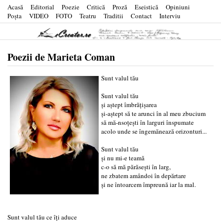
Acasă
Editorial
Poezie
Critică
Proză
Eseistică
Opiniuni
Poşta
VIDEO
FOTO
Teatru
Traditii
Contact
Interviu
Poezii de Marieta Coman
Sunt valul tău
Sunt valul tău
şi aştept îmbrăţişarea
şi-aştept să te arunci în al meu zbucium
să mă-nsoţeşti în larguri înspumate
acolo unde se îngemănează orizonturi...
Sunt valul tău
şi nu mi-e teamă
c-o să mă părăseşti în larg,
ne zbatem amândoi în depărtare
şi ne întoarcem împreună iar la mal.
Sunt valul tău ce îţi aduce