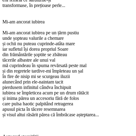
transformase, în prețioase perle...
Mi-am ancorat iubirea
Mi-am ancorat iubirea pe un țărm pustiu
unde șopteau valurile a chemare
și ochii nu puteau cuprinde-atâta mare
iar sufletul își dorea propriul Soare
din frământările șoptite se zbăteau
tăcerile albastre ale unui val
mă cuprindeau în spuma revărsată peste mal
și din regretele tardive-mi împleteau un șal
în fire de nisip mi se scurgeau iluzii
alunecând prin ele-naintam tacit
pierdusem infinitul cândva închipuit
iubirea se împleticea acum pe un drum rătăcit
și inima părea un accesoriu fără de folos
care pulsa haotic palpitând retragerea
apusul picta în tăcere resemnarea
și visul altui răsărit părea că îmbrăcase așteptarea...