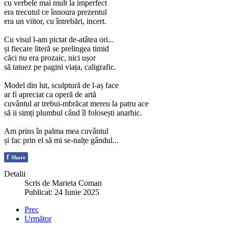
cu verbele mai mult la imperfect
era trecutul ce înnoura prezentul
era un viitor, cu întrebări, incert.
Cu visul l-am pictat de-atâtea ori...
și fiecare literă se prelingea timid
căci nu era prozaic, nici ușor
să tatuez pe pagini viața, caligrafic.
Model din lut, sculptură de l-aș face
ar fi apreciat ca operă de artă
cuvântul ar trebui-mbrăcat mereu la patru ace
să ii simți plumbul când îl folosești anarhic.
Am prins în palma mea cuvântul
și fac prin el să mi se-nalțe gândul...
f
Share
Detalii
Scris de
Marieta Coman
Publicat: 24 Iunie 2025
Prec
Următor