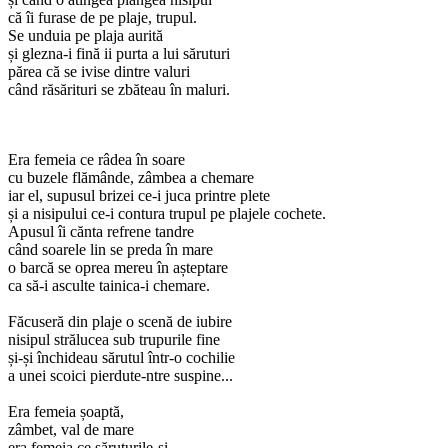
că îi furase de pe plaje, trupul.
Se unduia pe plaja aurită
și glezna-i fină ii purta a lui săruturi
părea că se ivise dintre valuri
când răsărituri se zbăteau în maluri.
Era femeia ce râdea în soare
cu buzele flămânde, zâmbea a chemare
iar el, supusul brizei ce-i juca printre plete
și a nisipului ce-i contura trupul pe plajele cochete.
Apusul îi cănta refrene tandre
când soarele lin se preda în mare
o barcă se oprea mereu în așteptare
ca să-i asculte tainica-i chemare.
Făcuseră din plaje o scenă de iubire
nisipul strălucea sub trupurile fine
și-și închideau sărutul într-o cochilie
a unei scoici pierdute-ntre suspine...
Era femeia șoaptă,
zâmbet, val de mare
era femeia ce săruturile-și