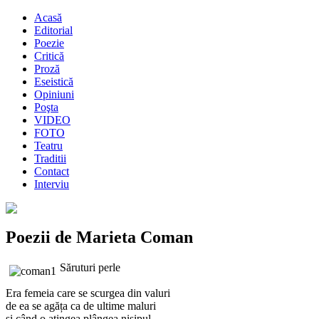
Acasă
Editorial
Poezie
Critică
Proză
Eseistică
Opiniuni
Poşta
VIDEO
FOTO
Teatru
Traditii
Contact
Interviu
Poezii de Marieta Coman
Săruturi perle
Era femeia care se scurgea din valuri
de ea se agăța ca de ultime maluri
și când o atingea plângea nisipul