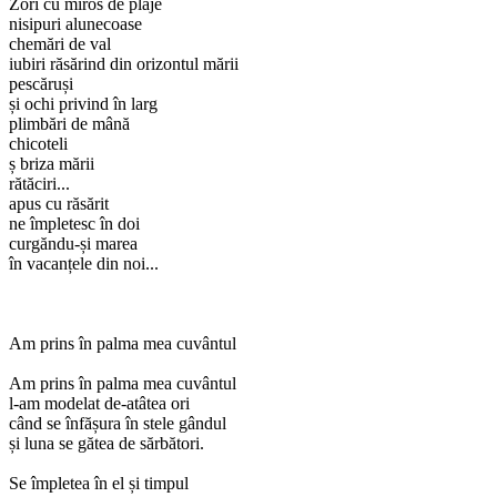
Zori cu miros de plaje
nisipuri alunecoase
chemări de val
iubiri răsărind din orizontul mării
pescăruși
și ochi privind în larg
plimbări de mână
chicoteli
ș briza mării
rătăciri...
apus cu răsărit
ne împletesc în doi
curgăndu-și marea
în vacanțele din noi...
Am prins în palma mea cuvântul
Am prins în palma mea cuvântul
l-am modelat de-atâtea ori
când se înfășura în stele gândul
și luna se gătea de sărbători.
Se împletea în el și timpul