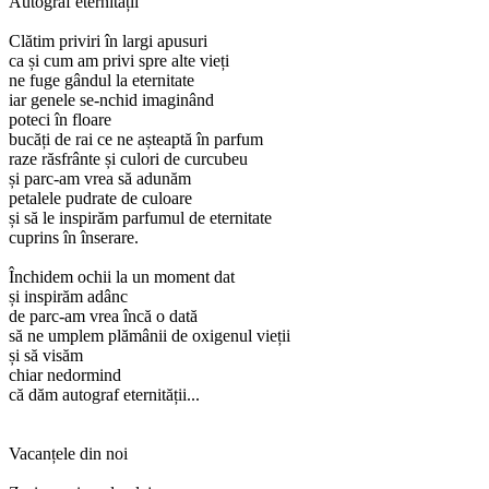
Autograf eternității
Clătim priviri în largi apusuri
ca și cum am privi spre alte vieți
ne fuge gândul la eternitate
iar genele se-nchid imaginând
poteci în floare
bucăți de rai ce ne așteaptă în parfum
raze răsfrânte și culori de curcubeu
și parc-am vrea să adunăm
petalele pudrate de culoare
și să le inspirăm parfumul de eternitate
cuprins în înserare.
Închidem ochii la un moment dat
și inspirăm adânc
de parc-am vrea încă o dată
să ne umplem plămânii de oxigenul vieții
și să visăm
chiar nedormind
că dăm autograf eternității...
Vacanțele din noi