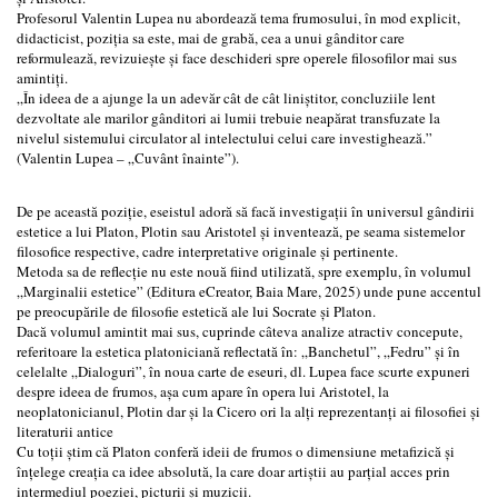
Profesorul Valentin Lupea nu abordează tema frumosului, în mod explicit,
didacticist, poziția sa este, mai de grabă, cea a unui gânditor care
reformulează, revizuiește și face deschideri spre operele filosofilor mai sus
amintiți.
„În ideea de a ajunge la un adevăr cât de cât liniştitor, concluziile lent
dezvoltate ale marilor gânditori ai lumii trebuie neapărat transfuzate la
nivelul sistemului circulator al intelectului celui care investighează.”
(Valentin Lupea – „Cuvânt înainte”).
De pe această poziție, eseistul adoră să facă investigații în universul gândirii
estetice a lui Platon, Plotin sau Aristotel și inventează, pe seama sistemelor
filosofice respective, cadre interpretative originale și pertinente.
Metoda sa de reflecție nu este nouă fiind utilizată, spre exemplu, în volumul
„Marginalii estetice” (Editura eCreator, Baia Mare, 2025) unde pune accentul
pe preocupările de filosofie estetică ale lui Socrate şi Platon.
Dacă volumul amintit mai sus, cuprinde câteva analize atractiv concepute,
referitoare la estetica platoniciană reflectată în: „Banchetul”, „Fedru” și în
celelalte „Dialoguri”, în noua carte de eseuri, dl. Lupea face scurte expuneri
despre ideea de frumos, așa cum apare în opera lui Aristotel, la
neoplatonicianul, Plotin dar și la Cicero ori la alți reprezentanți ai filosofiei și
literaturii antice
Cu toții știm că Platon conferă ideii de frumos o dimensiune metafizică și
înțelege creația ca idee absolută, la care doar artiștii au parțial acces prin
intermediul poeziei, picturii și muzicii.