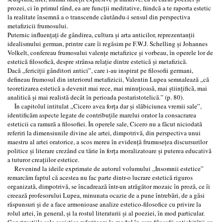
prozei, ci în primul rând, ea are funcții meditative, fiindcă a te raporta estetic
la realitate însemnă a o transcende căutându-i sensul din perspectiva
metafizicii frumosului.
Puternic influențați de gândirea, cultura și arta anticilor, reprezentanții
idealismului german, printre care îi regăsim pe F.W.J. Schelling și Johannes
Volkelt, confereau frumosului valențe metafizice și vorbeau, în operele lor de
estetică filosofică, despre strânsa relație dintre estetică și metafizică.
Dacă „fericiții gânditori antici”, care i-au inspirat pe filosofii germani,
defineau frumosul din interiorul metafizicii, Valentin Lupea semnalează „că
teoretizarea estetică a devenit mai rece, mai minuțioasă, mai ştiințifică, mai
analitică şi mai realistă decât în perioada postaristotelică.” (p. 80).
În capitolul intitulat „Cicero avea forţa dar şi slăbiciunea vremii sale”,
identificăm aspecte legate de contribuțile marelui orator la consacrarea
esteticii ca ramură a filosofiei. În operele sale, Cicero nu a făcut niciodată
referiri la dimensiunile divine ale artei, dimpotrivă, din perspectiva unui
maestru al artei oratorice, a scos mereu în evidență frumusețea discursurilor
politice și literare crezând cu tărie în forța moralizatoare și puterea educativă
a tuturor creațiilor estetice.
Revenind la ideile exprimate de autorul volumului „Insomnii estetice”
remarcăm faptul că acestea nu fac parte dintr-o lucrare estetică riguros
organizată, dimpotrivă, se încadrează într-un atrăgător mozaic în proză, ce îi
creează profesorului Lupea, minunata ocazie de a pune întrebări, de a găsi
răspunsuri și de a face armonioase analize estetico-filosofice cu privire la
rolul artei, în general, și la rostul literaturii și al poeziei, în mod particular.
Construcțiile sale eseistice referitoare la modul în care filosofii antichității au