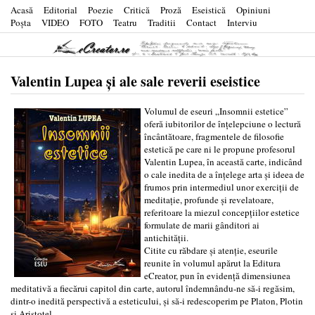
Acasă
Editorial
Poezie
Critică
Proză
Eseistică
Opiniuni
Poşta
VIDEO
FOTO
Teatru
Traditii
Contact
Interviu
Valentin Lupea și ale sale reverii eseistice
Volumul de eseuri „Insomnii estetice”
oferă iubitorilor de înțelepciune o lectură
încântătoare, fragmentele de filosofie
estetică pe care ni le propune profesorul
Valentin Lupea, în această carte, indicând
o cale inedita de a înțelege arta și ideea de
frumos prin intermediul unor exerciții de
meditație, profunde și revelatoare,
referitoare la miezul concepțiilor estetice
formulate de marii gânditori ai
antichității.
Citite cu răbdare și atenție, eseurile
reunite în volumul apărut la Editura
eCreator, pun în evidență dimensiunea
meditativă a fiecărui capitol din carte, autorul îndemnându-ne să-i regăsim,
dintr-o inedită perspectivă a esteticului, și să-i redescoperim pe Platon, Plotin
și Aristotel.