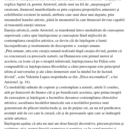
explice faptul că, pentru Aristotel, artele sunt un fel de „meșteșuguri”
creatoare, frumosul manifestându-se prin copierea proporțiilor, armoniei și
echilibrului existent în natură, atribute care sunt duse mai departe, prin
intemediul harului artistic, până în momentul în care frumosul devine capabil
să transmită emoții intense.
Emoția artistică, crede Aristotel, se transformă într-o modalitate de cunoaștere
superioară, calea spre înțelepciune și cunoaștere fiind mijlocită de
contemplarea creațiilor artistice, ce devin căi de înțelegere a lumii
înconjurătoare și instrumente de descoperire a esenței umane.
„Prin urmare, arta este creația umană realizată după creația divină, pentru că
ea concurează cu procesele naturii, iar Dumnezeu este primul motor al
acesteia, cu toate că pe o treaptă inferioară, înțelepciunea lui Fidias este
comparabilă cu înțelepciunea filosofului a cărui preocupare este principiul
ultim al universului şi ale cărui demersuri sunt la rândul lor de factură
divină”, scrie Valentin Lupea inspirându-se din „Etica nicomahică”, a lui
Aristotel. (p. 16).
Ca modalități rafinate de copiere și contemplare a naturii, artele îi conduc,
atât pe furnizorii de frumos cât și pe beneficiarii acestuia, spre prima treaptă
de cunoaștere și înțelegere a lucrurilor, deoarece contemplarea obiectelor
artistice, ascultarea lucrărilor muzicale sau a recitărilor poetice sunt
generatoare de plăceri intelectuale și, nu de puține ori, au un rol purificator,
resimțit atât de cei care le crează, cât și de persoanele spre care se îndreaptă
actele artistice.
Înțelegem așadar, că arta nu mai are doar funcții decorative, precum pictura și
sculptura, nici, numai funcții expresive și narative, ca în cazul poeziei și