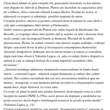
Chiar dacă afirmă că, prin creațiile lor, persoanele înzestrate cu har artistic
sunt departe de Adevăr și Dreptate, Platon are încredere în capacitatea artei
de a reflecta, într-o oarecare măsură, Lumea Ideilor. Tocmai de aceea, se
adresează cu respect și admirație poeților inspirați de muze.
Creațiile poetice, muzica și pictura contează doar în măsura în care oferă o
cale spre contemplarea Adevărului și Frumosului.
Astfel, estetica promovată de Platon este strâns legată de Idealismul său
filosofic, ce respinge ideea artei pentru artă și susține că sunt valoroase doar
acele creații care încurajează binele și frumosul. Plecând de la ideile
platoniciene, Plotin, în cadrul viziunii sale mistice asupra realității, vorbește
despre caracterul divin al artei și încurajează contemplarea frumosului.
Aristotel, dimpotrivă, definește arta în strictă relație cu natura și consideră,
după cum bine observă Valentin Lupea, că „arta izvorăște dintr-o dispută cu
natura la care se adaugă dorința de-a urma impulsul ascendent către
divinitate.”
„Aristotel restrânge admiterea elementelor transcendente în limite foarte
stricte – continuă Lupea - stăruind asupra frumuseții şi ordinii din cadrul
naturii. Nici scântei incendiare din cer, nici ascensiunea trudnică spre un
frumos, atemporal, ci mai modesta imitare inventivă a obişnuințelor naturii
mamă duce, după Aristotel, la ivirea artei.
Cu toate că, până la urmă arta, pentru Aristotel, desăvârşeşte ceea ce a fost
început de natură (FIZICA,199a), acest proces de depăşire a modelului nu
poate avea loc decât după o îndelungată ucenicie la şcoala acestui model.”
(Valentin Lupea, p. 14).
Citatul evidențiază modul în care autorul „Insomniilor estetice” reușește să