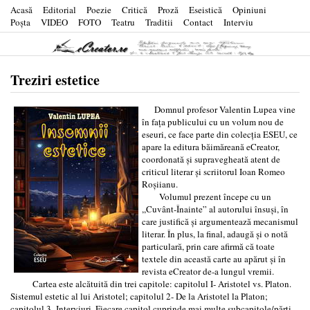
Acasă
Editorial
Poezie
Critică
Proză
Eseistică
Opiniuni
Poşta
VIDEO
FOTO
Teatru
Traditii
Contact
Interviu
Treziri estetice
Domnul profesor Valentin Lupea vine
în fața publicului cu un volum nou de
eseuri, ce face parte din colecția ESEU, ce
apare la editura băimăreană eCreator,
coordonată și supravegheată atent de
criticul literar și scriitorul Ioan Romeo
Roșiianu.
Volumul prezent începe cu un
,,Cuvânt-Înainte” al autorului însuși, în
care justifică și argumentează mecanismul
literar. În plus, la final, adaugă și o notă
particulară, prin care afirmă că toate
textele din această carte au apărut și în
revista eCreator de-a lungul vremii.
Cartea este alcătuită din trei capitole: capitolul I- Aristotel vs. Platon.
Sistemul estetic al lui Aristotel; capitolul 2- De la Aristotel la Platon;
capitolul 3- Interviuri. Fiecare capitol cuprinde mai multe subcapitole/părti