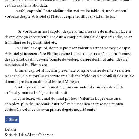
ce tratează tema abordată.
Astfel, capitolul I este alcătuit din mai multe tablouri, unde autorul
vorbește despre Aristotel și Platon, despre teoriilor și viziunile lor.
Se vorbește în acel capitol despre forma artei ce este materia plăcerii;
despre emoția spectatorului ce este o emoție rațională; despre tragedie, ce ar
fi similară cu logica științei etc.
În al doilea capitol, domnul profesor Valentin Lupea vorbește despre
Aristotel și trecerea către Plotin; despre interesul pentru artă, pentru frumos;
despre estetică din diverse puncte de vedere; despre declinul artei; despre
misticismul lui Plotin etc.
Ultimul capitol al lucrării prezentate conține o serie de interviuri, trei
mai exact, ale autorului cu scriitoarea Liliana Moldovan și două dialoguri ale
domnul profesor cu domnul Marcel Mureșan.
Sunt niște confesiuni inedite, prin care autorul însuși își deschide
sufletul și mintea în fața cititorilor săi.
În concluzie, volumul domnul profesor Valentin Lupea este unul
complex, plin de ,,insomnii estetice” ce au menirea să trezească mintea
curioasă a celui ce va avea printre degete această carte.
f
Share
Detalii
Scris de
Iulia-Maria Ciherean