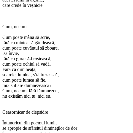
care crede în veșnicie.
Cum, necum
Cum poate mâna să scrie,
fără ca mintea să gândească,
cum poate cuvântul să zboare,
să învie,
fără ca gura să-l rostească,
cum poate ochiul să vadă,
Fără ca dimineața,
soarele, lumina, să-l trezească,
cum poate lumea să fie,
fără suflare dumnezească?
Cum, necum, fără Dumnezeu,
nu existăm nici tu, nici eu.
Ceasornicar de clepsidre
Întunericul din poemul lumii,
se apropie de sfârșitul dimineților de dor