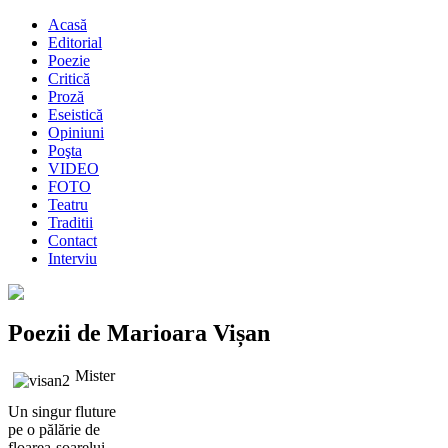
Acasă
Editorial
Poezie
Critică
Proză
Eseistică
Opiniuni
Poşta
VIDEO
FOTO
Teatru
Traditii
Contact
Interviu
Poezii de Marioara Vișan
Mister
Un singur fluture
pe o pălărie de
floarea-soarelui,