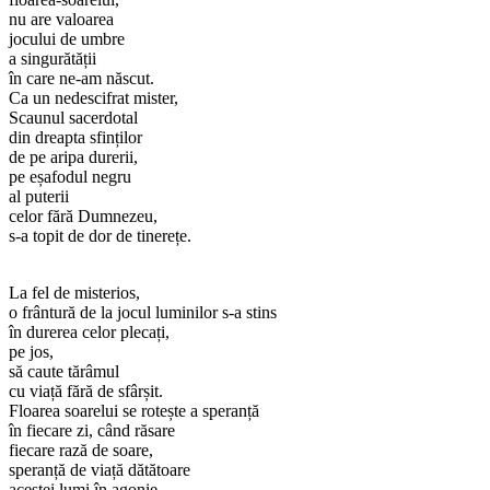
nu are valoarea
jocului de umbre
a singurătății
în care ne-am născut.
Ca un nedescifrat mister,
Scaunul sacerdotal
din dreapta sfinților
de pe aripa durerii,
pe eșafodul negru
al puterii
celor fără Dumnezeu,
s-a topit de dor de tinerețe.
La fel de misterios,
o frântură de la jocul luminilor s-a stins
în durerea celor plecați,
pe jos,
să caute tărâmul
cu viață fără de sfârșit.
Floarea soarelui se rotește a speranță
în fiecare zi, când răsare
fiecare rază de soare,
speranță de viață dătătoare
acestei lumi în agonie,