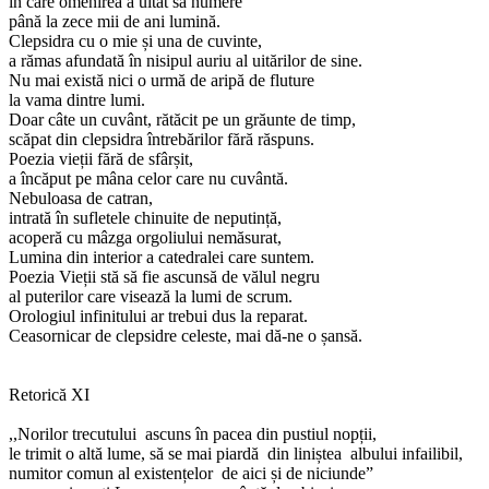
în care omenirea a uitat să numere
până la zece mii de ani lumină.
Clepsidra cu o mie și una de cuvinte,
a rămas afundată în nisipul auriu al uitărilor de sine.
Nu mai există nici o urmă de aripă de fluture
la vama dintre lumi.
Doar câte un cuvânt, rătăcit pe un grăunte de timp,
scăpat din clepsidra întrebărilor fără răspuns.
Poezia vieții fără de sfârșit,
a încăput pe mâna celor care nu cuvântă.
Nebuloasa de catran,
intrată în sufletele chinuite de neputință,
acoperă cu mâzga orgoliului nemăsurat,
Lumina din interior a catedralei care suntem.
Poezia Vieții stă să fie ascunsă de vălul negru
al puterilor care visează la lumi de scrum.
Orologiul infinitului ar trebui dus la reparat.
Ceasornicar de clepsidre celeste, mai dă-ne o șansă.
Retorică XI
,,Norilor trecutului ascuns în pacea din pustiul nopții,
le trimit o altă lume, să se mai piardă din liniștea albului infailibil,
numitor comun al existențelor de aici și de niciunde”