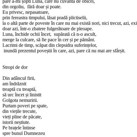
pare a-mi șopti Luna, care nu cuvântă de obicei,
din orgoliu, fără doar și poate.
Eu privesc, nepasatoare,
prin fereastra timpului, lăsat pradă plictiselii,
la o altă parte de poveste în care nu mai există nori, nici trecut, azi, exi
doar azi, într-o zbatere fulgerătoare de pleoape.
Luna, închide ochii încet, supărată că n-o ascult,
merge la culcare, să fie pace în cer și pe pământ.
Lacrimi de timp, scăpat din clepsidra suferințelor,
inundă prezentul poveștii în care, azi, pare că nu mai are sfârșit.
Stropi de dor
Din adâncul firii,
am îndrăznit
treaptă cu treaptă,
să urc încet și linistit
Golgota nemuririi.
Purtam poveri pe spate,
din viețile trecute,
vieți pline de păcate,
istorii neștiute.
Pe brațele întinse
spre bunul Dumnezeu