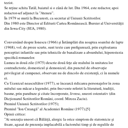
tezist.
Se reține schita Tatăl, baiatul si o zână de lut. Din 1964, este redactor, apoi
redactor-sef adjunct la ”Ateneu”.
În 1979 se mută la Bucuresti, ca secretar al Uniunii Scriitorilor.
Din 1980 este Director al Editurii Cartea Românească. Bursier al Universității
din Iowa-City (SUA, 1980).
Conversând despre Ionescu (1966) și Întâmplări din noaptea soarelui de lapte
(1968), vol. de proze scurte, sunt texte care prefigurează, prin exploatarea
perceptiei infantile sau prin tehnicile de banalizare a absurdului, hiperestezia
specifică romanelor.
Lumea in două zile (1975) descrie două fețe ale realului în unitatea lor
contradictorie, domesticul și demonicul, din punctul de observație
privilegiat al cumpenei, observare nu de dincolo de existență, ci în numele
ei.
Cu Ucenicul neascultător (1977), se încearcă ridicarea personajelor în zona
mitului sau măcar a legendei, prin frecvente referiri la literatură, tradiții,
basme, prin parafraze și citate încorporate, livresc, uneori ostentativ (din
Dicționarul Scriitorilor Români, coord. Mircea Zaciu).
Premiul Uniunii Scriitorilor (1975);
Premiul "Ion Creangă" al Academiei Române (1977).[5]
Opinii critice:
”Ai senzația uneori că Bălăiță, alergic la orice simptom de statornicie și
fixare, agasat de prezența implacabilă a factorului timp și de regulile de