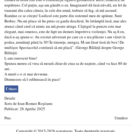
nepătruns. Cel puțin, așa am gândit-o eu. Imaginarul dă însă năvală, un fel de
tsunami din calea căruia, în cele din urmă, trebuie să fug, să mă ascund.
Ramâne ce se citește! Ludicul este parte din sistemul meu de apărare. Sunt
Berbec. Nu-mi place să fiu prins cu garda deschisă. Se întâmplă însă, mai ales
atunci când cred că nimic nu mă poate atinge. Câștigul la puncte este mai
elegant, mai omenos, este de fapt un demers împotriva violenței. Nu aș fi eu,
dacă n-aș spune-o: Au existat adversari pe care cu o rea plăcere i-am văzut la
podea, numărați până la 30! În tinerețe, mergea. M-am lăsat însă de box! De
multișor. Spectacolul continuă să-mi placă”. (George Bălăiță despre George
Bălăiță)
L-am cunoscut bine!
Spunea mereu că vrea să moară chiar de ziua sa de naștere, când va face 80 de
ani.
A murit c-o zi mai devreme.
Dumnezeu să-l odihnească în pace!
f
Share
Detalii
Scris de
Ioan Romeo Roșiianu
Publicat: 28 Aprilie 2025
Prec
Următor
Copyright © 2015-2026 ecreator.ro. Toate drepturile rezervate.