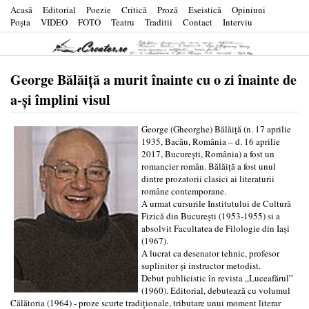
Acasă
Editorial
Poezie
Critică
Proză
Eseistică
Opiniuni
Poşta
VIDEO
FOTO
Teatru
Traditii
Contact
Interviu
George Bălăiță a murit înainte cu o zi înainte de
a-și împlini visul
George (Gheorghe) Bălăiță (n. 17 aprilie
1935, Bacău, România – d. 16 aprilie
2017, București, România) a fost un
romancier român. Bălăiță a fost unul
dintre prozatorii clasici ai literaturii
române contemporane.
A urmat cursurile Institutului de Cultură
Fizică din București (1953-1955) si a
absolvit Facultatea de Filologie din Iași
(1967).
A lucrat ca desenator tehnic, profesor
suplinitor și instructor metodist.
Debut publicistic în revista „Luceafărul”
(1960). Editorial, debutează cu volumul
Călătoria (1964) - proze scurte tradiționale, tributare unui moment literar