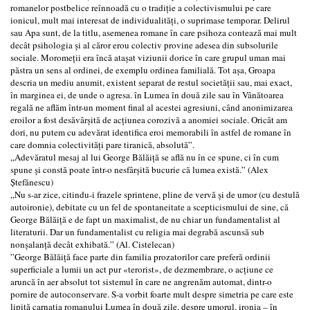
romanelor postbelice reînnoadă cu o tradiție a colectivismului pe care
ionicul, mult mai interesat de individualități, o suprimase temporar. Delirul
sau Apa sunt, de la titlu, asemenea romane în care psihoza contează mai mult
decât psihologia și al căror erou colectiv provine adesea din subsolurile
sociale. Moromeții era încă atașat viziunii dorice în care grupul uman mai
păstra un sens al ordinei, de exemplu ordinea familială. Tot așa, Groapa
descria un mediu anumit, existent separat de restul societății sau, mai exact,
în marginea ei, de unde o agresa. în Lumea în două zile sau în Vânătoarea
regală ne aflăm într-un moment final al acestei agresiuni, când anonimizarea
eroilor a fost desăvârșită de acțiunea corozivă a anomiei sociale. Oricât am
dori, nu putem cu adevărat identifica eroi memorabili în astfel de romane în
care domnia colectivități pare tiranică, absolută”.
„Adevăratul mesaj al lui George Bălăiță se află nu în ce spune, ci în cum
spune și constă poate într-o nesfârșită bucurie că lumea există.” (Alex
Ștefănescu)
„Nu s-ar zice, citindu-i frazele sprintene, pline de vervă și de umor (cu destulă
autoironie), debitate cu un fel de spontaneitate a scepticismului de sine, că
George Bălăiță e de fapt un maximalist, de nu chiar un fundamentalist al
literaturii. Dar un fundamentalist cu religia mai degrabă ascunsă sub
nonșalanță decât exhibată.” (Al. Cistelecan)
”George Bălăiță face parte din familia prozatorilor care preferă ordinii
superficiale a lumii un act pur «terorist», de dezmembrare, o acțiune ce
aruncă în aer absolut tot sistemul în care ne angrenăm automat, dintr-o
pornire de autoconservare. S-a vorbit foarte mult despre simetria pe care este
lipită carnația romanului Lumea în două zile, despre umorul, ironia – în