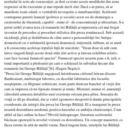
neeludat în scris ale consecuției, ar dori ca toate aceste modificări din zona
expresiei să fie executate și mai repede decît sînt. Dacă s-ar putea, să se
manifeste toate odată: o veritabilă nevropatie a simultaneității. Scriitorul
contrapune puterii lumești (politice și sociale) acest soi de demiurgie a
creatorului de literatură, capabil - simte el - de concomitență și ubicuitate. S-a
putut astfel avansa teza că romanele lui Bălăiță ar reprezenta cel mai bogat
inventar de procedee și proceduri stilistice din proza românească. Sub această
incidență, pînă și dedublarea de către autor a personalității lui Antipa-
domesticul cu o nebănuită ipostază demonică, irațională, tulbure, ni se arată
a fi consecința aceleiași repulsii față de unicitate: "Vreau doar să arăt cum
într-o singură ființă aceste două stări sînt active și într-un echilibru relativ,
care face tocmai farmecul speciei". Farmecul speciei noastre pare a fi, iată, o
temă importantă a pledoariei pe care o schițează în subsidiar fiecare din
romanele lui George Bălăiță”[6]. (Eugen Negrici)
”Proza lui George Bălăiță angajează întotdeauna cititorul într-un discurs
flamboaiant, multietajat laborios, cu decolări labirintice din locurile
neașteptate, cu filigrane sofisticate, toate parte dintr-un banchet al vieții din
care ai impresia că nu lipsește nimeni și nimic. Misterul, numai el, amenință
câteodată armonia detaliilor unei existențe oricum prea-pline. Senzația de
viață ce dă pe dinafară, dar și vidul zgomotos deopotrivă rămân principalele
coordonate ale intrigii din proza lui George Bălăiță. El a inaugurat în proza
noastră dezordinea modernă, poetica haosului cu ambiția chintesenței. Cum
altfel să faci ordine în haos? Privită îndeaproape, literatura scriitorului
băcăuan operează la nivelul viziunii cu dezordinea. Un concept manierist, ce
făcea istorie în artă de multă vreme. Dacă tragem linie, intuițiile lui Bălăiță