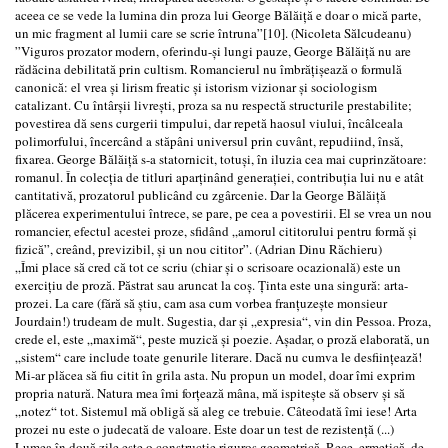
aceea ce se vede la lumina din proza lui George Bălăiță e doar o mică parte,
un mic fragment al lumii care se scrie întruna”[10]. (Nicoleta Sălcudeanu)
”Viguros prozator modern, oferindu-⁠și lungi pauze, George Bălăiță nu are
rădăcina debilitată prin cultism. Romancierul nu îmbrățișează o formulă
canonică: el vrea și lirism freatic și istorism vizionar și sociologism
catalizant. Cu întârșii livrești, proza sa nu respectă structurile prestabilite;
povestirea dă sens curgerii timpului, dar repetă haosul viului, încâlceala
polimorfului, încercând a stăpâni universul prin cuvânt, repudiind, însă,
fixarea. George Bălăiță s-⁠a statornicit, totuși, în iluzia cea mai cuprinzătoare:
romanul. În colecția de titluri aparținând generației, contribuția lui nu e atât
cantitativă, prozatorul publicând cu zgârcenie. Dar la George Bălăiță
plăcerea experimentului întrece, se pare, pe cea a povestirii. El se vrea un nou
romancier, efectul acestei proze, sfidând „amorul cititorului pentru formă și
fizică”, creând, previzibil, și un nou cititor”. (Adrian Dinu Răchieru)
„Îmi place să cred că tot ce scriu (chiar și o scrisoare ocazională) este un
exercițiu de proză. Păstrat sau aruncat la coș. Ținta este una singură: arta-
prozei. La care (fără să știu, cam asa cum vorbea franțuzește monsieur
Jourdain!) trudeam de mult. Sugestia, dar și „expresia“, vin din Pessoa. Proza,
crede el, este „maximă“, peste muzică și poezie. Așadar, o proză elaborată, un
„sistem“ care include toate genurile literare. Dacă nu cumva le desființează!
Mi-ar plăcea să fiu citit în grila asta. Nu propun un model, doar îmi exprim
propria natură. Natura mea îmi forțează mâna, mă ispitește să observ și să
„notez“ tot. Sistemul mă obligă să aleg ce trebuie. Câteodată îmi iese! Arta
prozei nu este o judecată de valoare. Este doar un test de rezistență (...)
Lumea în două zile este o construcție riguros geometrică. Rece, ermetică, de