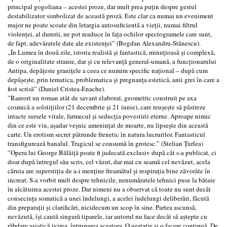
principal gogoliana – acestei proze, dar mult prea puțin despre gestul
destabilizator simbolizat de această proză. Este clar ca numai un eveniment
major ne poate scoate din letargia autosuficientă a vieții, numai filtrul
violenței, al durerii, ne pot readuce în fața ochilor spectogramele care sunt,
de fapt, adevăratele date ale existenței” (Bogdan Alexandru-Stănescu).
„În Lumea în două zile, istoria realistă și fantastică, minuțioasă și complexă,
de o originalitate stranie, dar și cu relevanță general-umană, a funcționarului
Antipa, depățeste granițele a ceea ce numim specific național – după cum
depășește, prin tematica, problematica și pregnanța estetică, anii grei în care a
fost scrisă” (Daniel Cristea-Enache).
”Rareori un roman atât de savant elaborat, geometric construit pe axa
cosmică a solstițiilor (21 decembrie și 21 iunie), care reușește să păstreze
intacte sursele vitale, farmecul și seducția povestirii eterne. Aproape nimic
din ce este viu, așadar veșnic amenințat de moarte, nu lipsește din această
carte. Un erotism secret pătrunde frenetic în natura lucrurilor. Fantasticul
transfigurează banalul. Tragicul se consumă în grotesc.” (Stelian Țurlea)
”Opera lui George Bălăiță poate fi judecată exclusiv după cât s-a publicat, ci
doar după întregul său scris, cel văzut, dar mai cu seamă cel nevăzut, acela
căruia are superstiția de a-i menține freamătul și respirația bine zăvorâte în
increat. S-a vorbit mult despre tehnicile, nenumăratele tehnici puse la bătaie
în alcătuirea acestei proze. Dar nimeni nu a observat că toate nu sunt decât
consecința somatică a unei îndelungi, a acelei îndelungi deliberări, făcută
din preparații și clarificări, nicidecum un scop în sine. Partea ascunsă,
nevăzută, își caută singură tiparele, iar autorul nu face decât să aștepte cu
răbdare asiatică ivirea, întruparea acestora. O gestație și o facere continuă. De