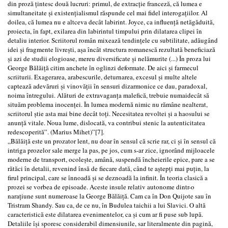
din proză țintesc două lucruri: primul, de extracție franceză, că lumea e
simultaneitate și existențialismul răspunde cel mai fidel interogațiilor. Al
doilea, că lumea nu e altceva decât labirint. Joyce, ca influență netăgăduită,
proiecta, în fapt, exilarea din labirintul timpului prin dilatarea clipei în
detaliu interior. Scriitorul român mixează tendințele cu subtilitate, adăugând
idei și fragmente livrești, așa încât structura romanescă rezultată beneficiază
și azi de studii elogioase, mereu diversificate și nelămurite (...) În proza lui
George Bălăiță citim anchete în oglinzi deformate. De aici și farmecul
scriiturii. Exagerarea, arabescurile, deturnarea, excesul și multe altele
captează adevăruri și vinovății în sensuri dizarmonice ce dau, paradoxal,
noima întregului. Alături de extravaganța malefică, trebuie numaidecât să
situăm problema inocenței. În lumea modernă nimic nu rămâne nealterat,
scriitorul știe asta mai bine decât toți. Necesitatea revoltei și a haosului se
anunță vitale. Noua lume, dislocată, va contribui stenic la autenticitatea
redescoperită”. (Marius Mihet)”[7].
„Bălăiță este un prozator lent, nu doar în sensul că scrie rar, ci și în sensul că
intriga prozelor sale merge la pas, pe jos, cum s-ar zice, ignorând mijloacele
moderne de transport, ocolește, amână, suspendă încheierile epice, pare a se
rătăci în detalii, revenind însă de fiecare dată, când te aștepți mai puțin, la
firul principal, care se înnoadă și se deznoadă la infinit. În teoria clasică a
prozei se vorbea de episoade. Aceste insule relativ autonome dintr-o
narațiune sunt numeroase la George Bălăiță. Cam ca în Don Quijote sau în
Tristram Shandy. Sau ca, de ce nu, în Budulea taichii a lui Slavici. O altă
caracteristică este dilatarea evenimentelor, ca și cum ar fi puse sub lupă.
Detaliile își sporesc considerabil dimensiunile, sar literalmente din pagină,