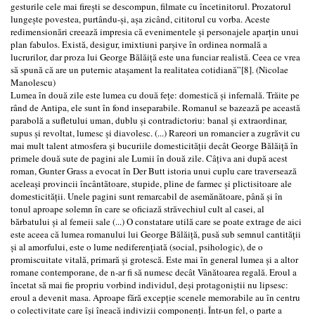
gesturile cele mai firești se descompun, filmate cu încetinitorul. Prozatorul
lungește povestea, purtându-și, așa zicând, cititorul cu vorba. Aceste
redimensionări creează impresia că evenimentele și personajele aparțin unui
plan fabulos. Există, desigur, imixtiuni parșive în ordinea normală a
lucrurilor, dar proza lui George Bălăiță este una funciar realistă. Ceea ce vrea
să spună că are un puternic atașament la realitatea cotidiană”[8]. (Nicolae
Manolescu)
Lumea în două zile este lumea cu două fețe: domestică și infernală. Trăite pe
rând de Antipa, ele sunt în fond inseparabile. Romanul se bazează pe această
parabolă a sufletului uman, dublu și contradictoriu: banal și extraordinar,
supus și revoltat, lumesc și diavolesc. (...) Rareori un romancier a zugrăvit cu
mai mult talent atmosfera și bucuriile domesticității decât George Bălăiță în
primele două sute de pagini ale Lumii în două zile. Câțiva ani după acest
roman, Gunter Grass a evocat în Der Butt istoria unui cuplu care traversează
aceleași provincii încântătoare, stupide, pline de farmec și plictisitoare ale
domesticității. Unele pagini sunt remarcabil de asemănătoare, până și în
tonul aproape solemn în care se oficiază străvechiul cult al casei, al
bărbatului și al femeii sale (...) O constatare utilă care se poate extrage de aici
este aceea că lumea romanului lui George Bălăiță, pusă sub semnul cantității
și al amorfului, este o lume nediferențiată (social, psihologic), de o
promiscuitate vitală, primară și grotescă. Este mai în general lumea și a altor
romane contemporane, de n-ar fi să numesc decât Vânătoarea regală. Eroul a
încetat să mai fie propriu vorbind individul, deși protagoniștii nu lipsesc:
eroul a devenit masa. Aproape fără excepție scenele memorabile au în centru
o colectivitate care își îneacă indivizii componenți. Într-un fel, o parte a