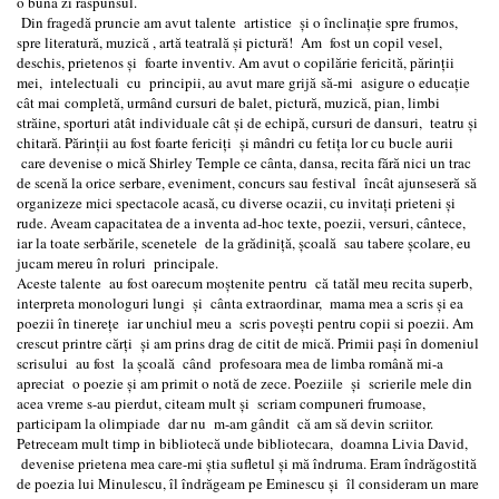
o bună zi răspunsul.
Din fragedă pruncie am avut talente artistice și o înclinație spre frumos,
spre literatură, muzică , artă teatrală și pictură! Am fost un copil vesel,
deschis, prietenos și foarte inventiv. Am avut o copilărie fericită, părinții
mei, intelectuali cu principii, au avut mare grijă să-mi asigure o educație
cât mai completă, urmând cursuri de balet, pictură, muzică, pian, limbi
străine, sporturi atât individuale cât și de echipă, cursuri de dansuri, teatru și
chitară. Părinții au fost foarte fericiți și mândri cu fetița lor cu bucle aurii
care devenise o mică Shirley Temple ce cânta, dansa, recita fără nici un trac
de scenă la orice serbare, eveniment, concurs sau festival încât ajunseseră să
organizeze mici spectacole acasă, cu diverse ocazii, cu invitați prieteni și
rude. Aveam capacitatea de a inventa ad-hoc texte, poezii, versuri, cântece,
iar la toate serbările, scenetele de la grădiniță, școală sau tabere școlare, eu
jucam mereu în roluri principale.
Aceste talente au fost oarecum moștenite pentru că tatăl meu recita superb,
interpreta monologuri lungi și cânta extraordinar, mama mea a scris și ea
poezii în tinerețe iar unchiul meu a scris povești pentru copii si poezii. Am
crescut printre cărți și am prins drag de citit de mică. Primii pași în domeniul
scrisului au fost la școală când profesoara mea de limba română mi-a
apreciat o poezie și am primit o notă de zece. Poeziile și scrierile mele din
acea vreme s-au pierdut, citeam mult și scriam compuneri frumoase,
participam la olimpiade dar nu m-am gândit că am să devin scriitor.
Petreceam mult timp in bibliotecă unde bibliotecara, doamna Livia David,
devenise prietena mea care-mi știa sufletul și mă îndruma. Eram îndrăgostită
de poezia lui Minulescu, îl îndrăgeam pe Eminescu și îl consideram un mare