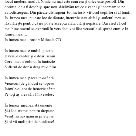
locul modernismului. Nimic nu mai este cum era și orice este posibil. Din
dorința de a fi deschiși spre nou, dărâmăm tot ce e vechi și încercăm să ne
autodistrugem. Din păcate distrugem tot inclusiv viitorul copiilor și al lumii.
În lumea mea, nu este loc de răutate, lucrurile stau altfel şi sufletul meu se
răzvrătește pentru că nu poate accepta atâta ură și nepăsare. Dar cred că cel
mai bine poetul se exprimă în vers deci voi lăsa versurile să spună cum e în
lumea mea….
În lumea mea, Autor: Mihaela CD
În lumea mea, e multă poezie
E vers, e cântec și e doar senin
Cerul meu e colorat în fantezie
Sufletul de dor și drag mi-e plin
În lumea mea, pacea te-ncântă
Vreascuri de gânduri se topesc
Inimile-n cor de frenezie cântă
Pe toți aș vrea să vă înveselesc
În lumea mea, există omenie
Și-i loc, numai pentru dreptate
Veniți să navigăm în prietenie
Și să vă molipsiți de bunătate!