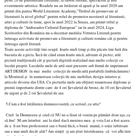
evenimente artistice. Roadele nu au întârziat să apară și în anul 2020 am
primit din partea World Literature Academy,”Trofeul de promovare al
literaturii la nivel global” pentru rolul de promotor neostenit al literaturii,
artei și culturii în lume, apoi în anul 2022 la Sinaia, am primit titlul și
diploma de ”Ambasador Cultural European” iar în anul 2024, Liga
Scriitorilor din România mi-a decernat medalia Virtutea Literară pentru
întreaga activitate de promovare a literaturii și culturii române cât și pentru
întreaga operă literară.
Toate aceste activități îmi ocupă foarte mult timp și din păcate îmi fură din
bucuria de a picta. Încă de când eram foarte mică, adoram să pictez, atât
pictură tradițională cât și pictură digitală realizând mai multe colecții cu
lucrări proprii. Lucrările mele de artă sunt prezente sub formă de imprimeuri
ART DESIGN în mai multe colecții de modă-artă purtabilă (îmbrăcăminte)
la Montreal și în numeroase colecții de mic mobilier, design interior și
articole diverse din USA. Cu picturile mele am obținut numeroase diplome și
premii importante dintre care: de 4 ori Șevaletul de bronz, de 10 ori Șevaletul
de argint și de 2 ori Șevaletul de aur.
5.Cum a fost întâlnirea dumneavoastră, cu scrisul, cu arta?
Cred în Dumnezeu și cred că NU ne-a lăsat să venim pe pământ doar așa, ca
să fim! M-am întrebat ani la rând dacă menirea mea și voia Lui a fost aceea
de a fi un bun profesionist sau o bună fiică, o bună mamă, o soție iubitoare
sau e mai mult decât atât? Am simțit și am știut întotdeauna că voi afla într-