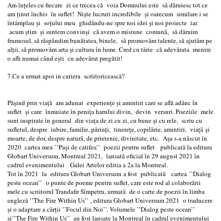
Am înțeles cu fiecare zi ce trecea că voia Domnului este să dăruiesc tot ce
am ținut închis în suflet! Niște lucruri incredibile și oarecum similare i se
întâmplau și soțului meu ghidându-ne spre noi idei și noi proiecte iar
acum știm și suntem convinși că avem o misiune comună, să dăruim
frumosul, să răspândim bunătatea, binele, să promovăm talente, să ajutăm pe
alții, să promovăm arta și cultura în lume. Cred cu tărie că adevărata menire
o afli numai când ești cu adevărat pregătit!
7.Ce a urmat apoi in cariera scriitoricească?
Pășind prin viață am adunat experiențe și amintiri care se află adânc în
suflet și care înmuiate în penița harului divin, devin versuri. Poeziile mele
sunt inspirate în general din viața de zi cu zi, cu bune și cu rele, scriu cu
sufletul, despre iubire, familie, părinți, tinerețe, copilărie, amintiri, viață și
moarte, de dor, despre natură, de prietenie, divinitate, etc. Așa s-a născut în
2020 cartea mea ’’Pași de catifea’’ poezii pentru suflet publicată la editura
Globart Universum, Montreal 2021, lansată oficial în 29 august 2021 în
cadrul evenimentului Galei Artelor editia a 2a la Montreal.
Tot în 2021 la editura Globart Universum a fost publicată cartea ’’Dialog
peste ocean’’ o punte de poeme pentru suflet, care este rod al colaborării
mele cu scriitorul Trandafir Sîmpetru, urmată de o carte de poezii în limba
engleză ’’The Fire Within Us’’ , editura Globart Universum 2021 o traducere
și o adaptare a cărții ’’Focul din Noi’’. Volumele ’’Dialog peste ocean’’
şi’’The Fire Within Us’’ au fost lansate la Montreal în cadrul evenimentului