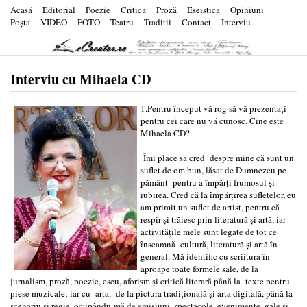
Acasă
Editorial
Poezie
Critică
Proză
Eseistică
Opiniuni
Poşta
VIDEO
FOTO
Teatru
Traditii
Contact
Interviu
Interviu cu Mihaela CD
1.Pentru început vă rog să vă prezentați
pentru cei care nu vă cunosc. Cine este
Mihaela CD?
Îmi place să cred despre mine că sunt un
suflet de om bun, lăsat de Dumnezeu pe
pământ pentru a împărți frumosul și
iubirea. Cred că la împărțirea sufletelor, eu
am primit un suflet de artist, pentru că
respir și trăiesc prin literatură și artă, iar
activitățile mele sunt legate de tot ce
înseamnă cultură, literatură și artă în
general. Mă identific cu scriitura în
aproape toate formele sale, de la
jurnalism, proză, poezie, eseu, aforism și critică literară până la texte pentru
piese muzicale; iar cu arta, de la pictura tradițională și arta digitală, până la
scenariu și regie, ocupându-mă de emisiuni, spectacole, evenimente, gale și