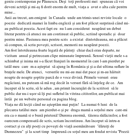
geniu contemporan pe Păunescu. Deși toți profesorii mei spuneau că voi
deveni actriță și mi-aș fi dorit enorm de mult, viața a avut o alta cale pentru
mine...
Anii au trecut, am emigrat în Canada unde am trimis unei reviste locale o
poezie dedicată mamei în limba engleză și am fost plăcut surprinsă când mi-
au publicat poezia. Acest fapt eu nu l-am considerat neapărat un debut
literar pentru că atunci nu am continuat să public, scriind sporadic și doar
pentru mine. Pasiunea mea pentru scris a existat dintotdeauna, mi-a plăcut
să compun, să scriu povești, scrisori, memorii nu neapărat poezii.
Am fost întotdeauna foarte legată de părinți chiar dacă erau departe, ne
vizitam anual și petreceam clipe minunate împreună. Sensul vieții mele s-a
schimbat și inima mi s-a făcut franjuri în momentul în care l-am pierdut pe
tatăl meu care m-a așteptat să ajung în România și și-a dat ultima suflare în
brațele mele. De atunci, versurile nu mi-au mai dat pace și m-au hăituit
noapte de noapte șoptite parcă de o voce divină. Primele versuri erau
rugăciuni, nu puteam să mă rog decât în versuri fără să înțeleg de ce. Am
început să le scriu, să le adun , am primit încurajări de la scriitori să le
public dar nu-i ușor să îți pui sufletul în vitrina cititorilor, am publicat mai
întâi pe un website personal cu pagina blog.
Viața ne dă lecții când ne așteptăm mai puțin! La numai 6 luni de la
plecarea tatălui meu am pierdut-o și pe draga mamă a soțului meu care-mi
era ca o mamă si o bună prietenă! Durerea enormă, tăierea rădăcinilor, a fost
oarecum compensată de scris, scriam încontinuu. Am început să intru-n
contact și cu alți poeți cu povești de viață asemănătoare ''dăruiți de
Dumnezeu'' și la scurt timp împreună cu soțul meu am fondat revista ''Poezii