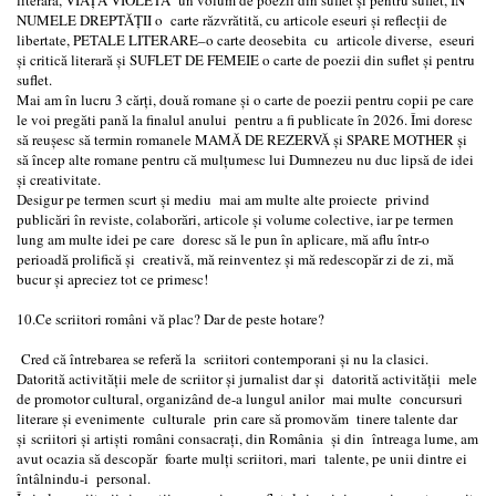
NUMELE DREPTĂŢII o carte răzvrătită, cu articole eseuri și reflecții de
libertate, PETALE LITERARE–o carte deosebita cu articole diverse, eseuri
și critică literară și SUFLET DE FEMEIE o carte de poezii din suflet și pentru
suflet.
Mai am în lucru 3 cărți, două romane și o carte de poezii pentru copii pe care
le voi pregăti pană la finalul anului pentru a fi publicate în 2026. Îmi doresc
să reușesc să termin romanele MAMĂ DE REZERVĂ și SPARE MOTHER și
să încep alte romane pentru că mulțumesc lui Dumnezeu nu duc lipsă de idei
și creativitate.
Desigur pe termen scurt și mediu mai am multe alte proiecte privind
publicări în reviste, colaborări, articole și volume colective, iar pe termen
lung am multe idei pe care doresc să le pun în aplicare, mă aflu într-o
perioadă prolifică și creativă, mă reinventez și mă redescopăr zi de zi, mă
bucur și apreciez tot ce primesc!
10.Ce scriitori români vă plac? Dar de peste hotare?
Cred că întrebarea se referă la scriitori contemporani și nu la clasici.
Datorită activității mele de scriitor și jurnalist dar și datorită activității mele
de promotor cultural, organizând de-a lungul anilor mai multe concursuri
literare și evenimente culturale prin care să promovăm tinere talente dar
și scriitori și artiști români consacrați, din România și din întreaga lume, am
avut ocazia să descopăr foarte mulți scriitori, mari talente, pe unii dintre ei
întâlnindu-i personal.