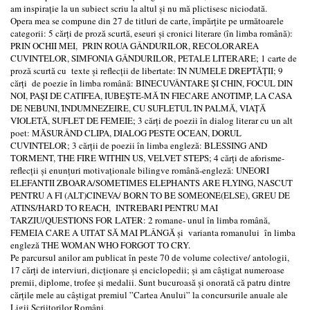
am inspirație la un subiect scriu la altul și nu mă plictisesc niciodată.
Opera mea se compune din 27 de titluri de carte, împărțite pe următoarele
categorii: 5 cărți de proză scurtă, eseuri și cronici literare (în limba română):
PRIN OCHII MEI, PRIN ROUA GÂNDURILOR, RECOLORAREA
CUVINTELOR, SIMFONIA GÂNDURILOR, PETALE LITERARE; 1 carte de
proză scurtă cu texte și reflecții de libertate: ȊN NUMELE DREPTĂŢII; 9
cărți de poezie în limba română: BINECUVÂNTARE ŞI CHIN, FOCUL DIN
NOI, PAŞI DE CATIFEA, IUBEŞTE-MĂ ȊN FIECARE ANOTIMP, LA CASA
DE NEBUNI, ȊNDUMNEZEIRE, CU SUFLETUL ȊN PALMĂ, VIAŢĂ
VIOLETĂ, SUFLET DE FEMEIE; 3 cărți de poezii în dialog literar cu un alt
poet: MĂSURÂND CLIPA, DIALOG PESTE OCEAN, DORUL
CUVINTELOR; 3 cărții de poezii în limba engleză: BLESSING AND
TORMENT, THE FIRE WITHIN US, VELVET STEPS; 4 cărți de aforisme-
reflecții și enunțuri motivaționale bilingve română-engleză: UNEORI
ELEFANTII ZBOARA/SOMETIMES ELEPHANTS ARE FLYING, NASCUT
PENTRU A FI (ALT)CINEVA/ BORN TO BE SOMEONE(ELSE), GREU DE
ATINS/HARD TO REACH, INTREBARI PENTRU MAI
TARZIU/QUESTIONS FOR LATER: 2 romane- unul în limba română,
FEMEIA CARE A UITAT SĂ MAI PLÂNGĂ și varianta romanului în limba
engleză THE WOMAN WHO FORGOT TO CRY.
Pe parcursul anilor am publicat în peste 70 de volume colective/ antologii,
17 cărți de interviuri, dicționare și enciclopedii; și am câștigat numeroase
premii, diplome, trofee și medalii. Sunt bucuroasă și onorată că patru dintre
cărțile mele au câștigat premiul ”Cartea Anului” la concursurile anuale ale
Ligii Scriitorilor Români.