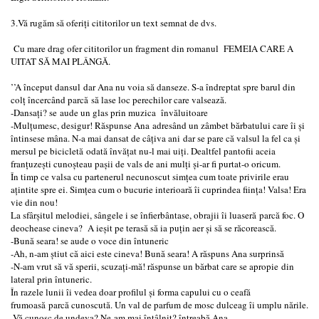
3.Vă rugăm să oferiți cititorilor un text semnat de dvs.
Cu mare drag ofer cititorilor un fragment din romanul FEMEIA CARE A
UITAT SĂ MAI PLÂNGĂ.
’’A început dansul dar Ana nu voia să danseze. S-a îndreptat spre barul din
colț încercând parcă să lase loc perechilor care valsează.
-Dansați? se aude un glas prin muzica învăluitoare
-Mulțumesc, desigur! Răspunse Ana adresând un zâmbet bărbatului care îi și
întinsese mâna. N-a mai dansat de câțiva ani dar se pare că valsul la fel ca și
mersul pe bicicletă odată învățat nu-l mai uiți. Dealtfel pantofii aceia
franțuzești cunoșteau pașii de vals de ani mulți și-ar fi purtat-o oricum.
În timp ce valsa cu partenerul necunoscut simțea cum toate privirile erau
ațintite spre ei. Simțea cum o bucurie interioară îi cuprindea ființa! Valsa! Era
vie din nou!
La sfârșitul melodiei, sângele i se înfierbântase, obrajii îi luaseră parcă foc. O
deochease cineva? A ieșit pe terasă să ia puțin aer și să se răcorească.
-Bună seara! se aude o voce din întuneric
-Ah, n-am știut că aici este cineva! Bună seara! A răspuns Ana surprinsă
-N-am vrut să vă sperii, scuzați-mă! răspunse un bărbat care se apropie din
lateral prin întuneric.
În razele lunii îi vedea doar profilul și forma capului cu o ceafă
frumoasă parcă cunoscută. Un val de parfum de mosc dulceag îi umplu nările.
-Vă cunosc de undeva? Ne-am mai întâlnit? întreabă Ana