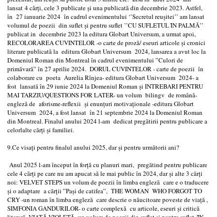
lansat 4 cărți, cele 3 publicate și una publicată din decembrie 2023. Astfel,
în 27 ianuarie 2024 în cadrul evenimentului ‘’Secretul reușitei’’ am lansat
volumul de poezii din suflet și pentru suflet ’’CU SUFLETUL ȊN PALMĂ’’
publicat in decembrie 2023 la editura Globart Universum, a urmat apoi,
RECOLORAREA CUVINTELOR -o carte de proză/ eseuri articole și cronici
literare publicată la editura Globart Universum 2024, lansarea a avut loc la
Domeniul Roman din Montreal în cadrul evenimentului ”Culori de
primăvară” în 27 aprilie 2024. DORUL CUVINTELOR - carte de poezii în
colaborare cu poeta Aurelia Rînjea- editura Globart Universum 2024- a
fost lansată în 29 iunie 2024 la Domeniul Roman și INTREBARI PENTRU
MAI TARZIU/QUESTIONS FOR LATER- un volum bilingv de românǎ-
englezǎ de aforisme-reflexii și enunțuri motivaționale -editura Globart
Universum 2024, a fost lansat în 21 septembrie 2024 la Domeniul Roman
din Montreal. Finalul anului 2024 l-am dedicat pregătirii pentru publicare a
celorlalte cărți și familiei.
9.Ce visați pentru finalul anului 2025, dar și pentru următorii ani?
Anul 2025 l-am început în forță cu planuri mari, pregătind pentru publicare
cele 4 cărți pe care nu am apucat să le mai public în 2024, dar și alte 3 cărți
noi: VELVET STEPS un volum de poezii în limba engleză care e o traducere
și o adaptare a cărții ”Pași de catifea”, THE WOMAN WHO FORGOT TO
CRY -un roman în limba engleză care descrie o năucitoare poveste de viață ,
SIMFONIA GANDURILOR- o carte complexă cu articole, eseuri și critică
literară, VIAŢĂ VIOLETĂ un volum de poezii din suflet și pentru suflet, ȊN