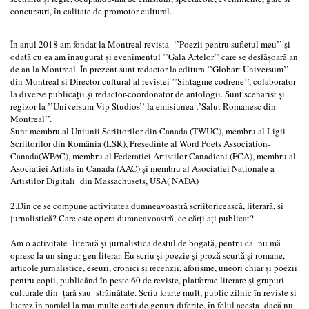
concursuri, în calitate de promotor cultural.
În anul 2018 am fondat la Montreal revista ‘’Poezii pentru sufletul meu’’ și
odată cu ea am inaugurat și evenimentul ’’Gala Artelor’’ care se desfășoară an
de an la Montreal. În prezent sunt redactor la editura ’’Globart Universum’’
din Montreal și Director cultural al revistei ’’Sintagme codrene’’, colaborator
la diverse publicații și redactor-coordonator de antologii. Sunt scenarist și
regizor la ’’Universum Vip Studios’’ la emisiunea ‚’Salut Romanesc din
Montreal’’.
Sunt membru al Uniunii Scriitorilor din Canada (TWUC), membru al Ligii
Scriitorilor din România (LSR), Președinte al Word Poets Association-
Canada(WPAC), membru al Federatiei Artistilor Canadieni (FCA), membru al
Asociatiei Artists in Canada (AAC) și membru al Asociatiei Nationale a
Artistilor Digitali din Massachusets, USA( NADA)
2.Din ce se compune activitatea dumneavoastră scriitoricească, literară, și
jurnalistică? Care este opera dumneavoastră, ce cărți ați publicat?
Am o activitate literară și jurnalistică destul de bogată, pentru că nu mă
opresc la un singur gen literar. Eu scriu și poezie și proză scurtă și romane,
articole jurnalistice, eseuri, cronici și recenzii, aforisme, uneori chiar și poezii
pentru copii, publicând în peste 60 de reviste, platforme literare și grupuri
culturale din țară sau străinătate. Scriu foarte mult, public zilnic în reviste și
lucrez în paralel la mai multe cărți de genuri diferite, în felul acesta dacă nu