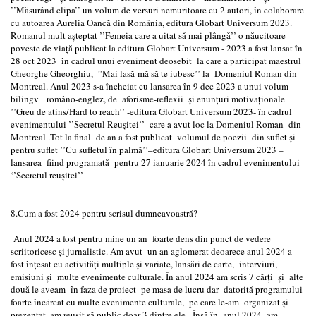
’’Măsurând clipa’’ un volum de versuri nemuritoare cu 2 autori, în colaborare
cu autoarea Aurelia Oancă din România, editura Globart Universum 2023.
Romanul mult așteptat ’’Femeia care a uitat sǎ mai plângǎ’’ o năucitoare
poveste de viață publicat la editura Globart Universum - 2023 a fost lansat în
28 oct 2023 în cadrul unui eveniment deosebit la care a participat maestrul
Gheorghe Gheorghiu, ”Mai lasă-mă să te iubesc’’ la Domeniul Roman din
Montreal. Anul 2023 s-a încheiat cu lansarea în 9 dec 2023 a unui volum
bilingv româno-englez, de aforisme-reflexii și enunțuri motivaționale
’’Greu de atins/Hard to reach’’ -editura Globart Universum 2023- în cadrul
evenimentului ’’Secretul Reușitei’’ care a avut loc la Domeniul Roman din
Montreal .Tot la final de an a fost publicat volumul de poezii din suflet și
pentru suflet ’’Cu sufletul în palmă’’–editura Globart Universum 2023 –
lansarea fiind programată pentru 27 ianuarie 2024 în cadrul evenimentului
‘’Secretul reușitei’’
8.Cum a fost 2024 pentru scrisul dumneavoastră?
Anul 2024 a fost pentru mine un an foarte dens din punct de vedere
scriitoricesc și jurnalistic. Am avut un an aglomerat deoarece anul 2024 a
fost înțesat cu activități multiple și variate, lansări de carte, interviuri,
emisiuni și multe evenimente culturale. În anul 2024 am scris 7 cărți și alte
două le aveam în faza de proiect pe masa de lucru dar datorită programului
foarte încărcat cu multe evenimente culturale, pe care le-am organizat și
prezentat, am reușit să public doar 3 dintre ele. Însă în anul 2024 am