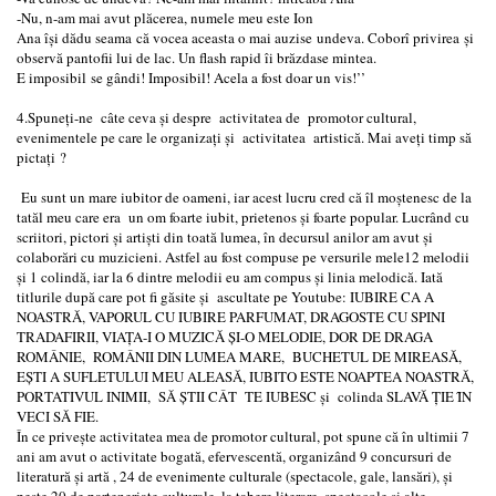
-Nu, n-am mai avut plăcerea, numele meu este Ion
Ana își dădu seama că vocea aceasta o mai auzise undeva. Coborî privirea și
observă pantofii lui de lac. Un flash rapid îi brăzdase mintea.
E imposibil se gândi! Imposibil! Acela a fost doar un vis!’’
4.Spuneţi-ne câte ceva și despre activitatea de promotor cultural,
evenimentele pe care le organizați și activitatea artistică. Mai aveți timp să
pictați ?
Eu sunt un mare iubitor de oameni, iar acest lucru cred că îl moștenesc de la
tatăl meu care era un om foarte iubit, prietenos și foarte popular. Lucrând cu
scriitori, pictori și artiști din toată lumea, în decursul anilor am avut și
colaborări cu muzicieni. Astfel au fost compuse pe versurile mele12 melodii
și 1 colindă, iar la 6 dintre melodii eu am compus și linia melodică. Iată
titlurile după care pot fi găsite și ascultate pe Youtube: IUBIRE CA A
NOASTRĂ, VAPORUL CU IUBIRE PARFUMAT, DRAGOSTE CU SPINI
TRADAFIRII, VIAŢA-I O MUZICĂ ŞI-O MELODIE, DOR DE DRAGA
ROMÂNIE, ROMÂNII DIN LUMEA MARE, BUCHETUL DE MIREASĂ,
EŞTI A SUFLETULUI MEU ALEASĂ, IUBITO ESTE NOAPTEA NOASTRĂ,
PORTATIVUL INIMII, SĂ ŞTII CÂT TE IUBESC și colinda SLAVĂ ŢIE ȊN
VECI SĂ FIE.
În ce privește activitatea mea de promotor cultural, pot spune că în ultimii 7
ani am avut o activitate bogată, efervescentă, organizând 9 concursuri de
literatură și artă , 24 de evenimente culturale (spectacole, gale, lansări), și
peste 20 de parteneriate culturale, la tabere literare, spectacole și alte