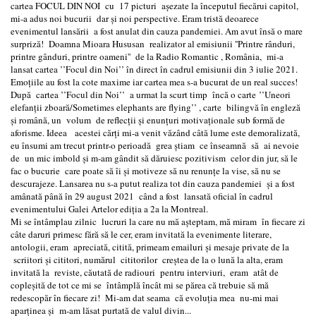
cartea FOCUL DIN NOI cu 17 picturi așezate la începutul fiecărui capitol,
mi-a adus noi bucurii dar și noi perspective. Eram tristă deoarece
evenimentul lansării a fost anulat din cauza pandemiei. Am avut însă o mare
surpriză! Doamna Mioara Hususan realizator al emisiunii ''Printre rânduri,
printre gânduri, printre oameni'' de la Radio Romantic , România, mi-a
lansat cartea ’’Focul din Noi’’ în direct în cadrul emisiunii din 3 iulie 2021.
Emoțiile au fost la cote maxime iar cartea mea s-a bucurat de un real succes!
După cartea ’’Focul din Noi’’ a urmat la scurt timp încă o carte ’’Uneori
elefanții zboară/Sometimes elephants are flying’’ , carte bilingvă în engleză
și română, un volum de reflecții și enunțuri motivaționale sub formă de
aforisme. Ideea acestei cărți mi-a venit văzând câtă lume este demoralizată,
eu însumi am trecut printr-o perioadă grea știam ce înseamnă să ai nevoie
de un mic imbold și m-am gândit să dăruiesc pozitivism celor din jur, să le
fac o bucurie care poate să îi și motiveze să nu renunțe la vise, să nu se
descurajeze. Lansarea nu s-a putut realiza tot din cauza pandemiei și a fost
amânată până în 29 august 2021 când a fost lansată oficial în cadrul
evenimentului Galei Artelor ediția a 2a la Montreal.
Mi se întâmplau zilnic lucruri la care nu mă așteptam, mă miram în fiecare zi
câte daruri primesc fără să le cer, eram invitată la evenimente literare,
antologii, eram apreciată, citită, primeam emailuri și mesaje private de la
scriitori și cititori, numărul cititorilor creștea de la o lună la alta, eram
invitată la reviste, căutată de radiouri pentru interviuri, eram atât de
copleșită de tot ce mi se întâmplă încât mi se părea că trebuie să mă
redescopăr în fiecare zi! Mi-am dat seama că evoluția mea nu-mi mai
aparținea și m-am lăsat purtată de valul divin...