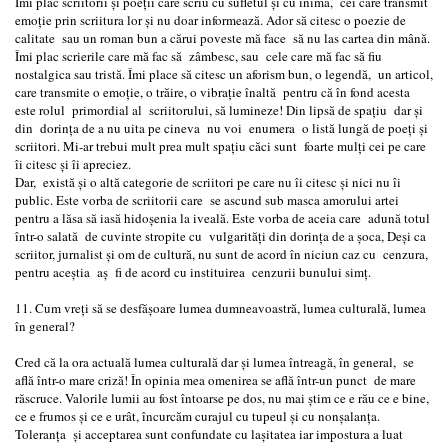
Îmi plac scriitorii și poeții care scriu cu sufletul și cu inima, cei care transmit
emoție prin scriitura lor şi nu doar informează. Ador să citesc o poezie de
calitate sau un roman bun a cărui poveste mă face să nu las cartea din mână.
Îmi plac scrierile care mă fac să zâmbesc, sau cele care mă fac să fiu
nostalgica sau tristă. Îmi place să citesc un aforism bun, o legendă, un articol,
care transmite o emoție, o trăire, o vibrație înaltă pentru că în fond acesta
este rolul primordial al scriitorului, să lumineze! Din lipsă de spațiu dar și
din dorința de a nu uita pe cineva nu voi enumera o listă lungă de poeți și
scriitori. Mi-ar trebui mult prea mult spațiu căci sunt foarte mulți cei pe care
îi citesc și îi apreciez.
Dar, există și o altă categorie de scriitori pe care nu îi citesc și nici nu îi
public. Este vorba de scriitorii care se ascund sub masca amorului artei
pentru a lăsa să iasă hidoșenia la iveală. Este vorba de aceia care adună totul
într-o salată de cuvinte stropite cu vulgarități din dorința de a șoca, Deși ca
scriitor, jurnalist și om de cultură, nu sunt de acord în niciun caz cu cenzura,
pentru aceștia aș fi de acord cu instituirea cenzurii bunului simţ.
11. Cum vreți să se desfășoare lumea dumneavoastră, lumea culturală, lumea
în general?
Cred că la ora actuală lumea culturală dar și lumea întreagă, în general, se
află într-o mare criză! În opinia mea omenirea se află într-un punct de mare
răscruce. Valorile lumii au fost întoarse pe dos, nu mai știm ce e rău ce e bine,
ce e frumos și ce e urât, încurcăm curajul cu tupeul și cu nonșalanța.
Toleranța și acceptarea sunt confundate cu lașitatea iar impostura a luat