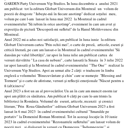
GARDEN Party Universum Vip Studios. Ȋn luna decembrie a anului 2021
am publicat tot la editura Globart Universum din Montreal un volum de
poezii de dragoste '' Iubește-mă în fiecare anotimp'' dedicat soțului meu,
volum pe care l-am lansat în luna mai 2022 la Montreal in cadrul
evenimentului ''Să iubim în orice anotimp'', eveniment în care am avut și
expoziția de pictură ''Descoperă-mi sufletul'' de la Hanul Moldovenesc din
Montreal.
Anul 2022 mi-a adus noi satisfacții, am publicat în luna iunie la editura
Globart Universum cartea ''Prin ochii mei'', o carte de proză, articole, eseuri și
critică literară, pe care am lansat-o în Montreal în cadrul evenimentului ''Să
dansăm pe valul libertății'', iar apoi în luna iulie am publicat cartea de
versuri răzvrătite '' La casa de nebuni'' , carte lansată la Sinaia în 3 iulie 2022
iar apoi lansată și la Montreal în cadrul evenimentului ’’The One’’ realizat la
Universum Vip Studios. Apoi au urmat alte 2 cărți: o traducere în limba
engleză a volumului ''Binecuvântare și chin'' care se numește ''Blessing and
Torment'' și o carte de aforisme, versuri și reflecții emoționale ''Născut pentru a
fi (alt)cineva''
Anul 2023 a fost un an al provocărilor. Un an în care am muncit enorm iar
apoi am plătit cu sănătatea. Am publicat 6 cărți pe care le-am trimis la
biblioteci în România. Volumul de eseuri, articole, recenzii și cronici
literare,’’Prin Roua Gândurilor’’-editura Globart Universum 2023 a fost
lansat în 6 mai 2023 în cadrul evenimentului cultural ”Smaralde pe
portativ” la Domeniul Roman Montreal. Tot în aceeași locație în 10 iunie
2023 în cadrul evenimentului ”Rezonantele sufletului” am lansat volum de
poezii rugi și dialoguri în versuri cu Dumnezeu ’’Îndumnezeire’’ și