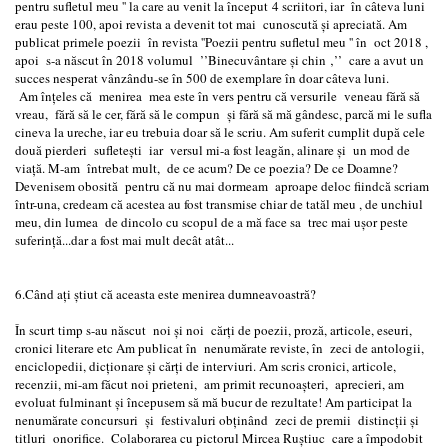
pentru sufletul meu '' la care au venit la început 4 scriitori, iar în câteva luni
erau peste 100, apoi revista a devenit tot mai cunoscută și apreciată. Am
publicat primele poezii în revista ''Poezii pentru sufletul meu '' în oct 2018 ,
apoi s-a născut în 2018 volumul ’’Binecuvântare și chin ‚’’ care a avut un
succes nesperat vânzându-se în 500 de exemplare în doar câteva luni.
Am înțeles că menirea mea este în vers pentru că versurile veneau fără să
vreau, fără să le cer, fără să le compun și fără să mă gândesc, parcă mi le sufla
cineva la ureche, iar eu trebuia doar să le scriu. Am suferit cumplit după cele
două pierderi sufletești iar versul mi-a fost leagăn, alinare și un mod de
viață. M-am întrebat mult, de ce acum? De ce poezia? De ce Doamne?
Devenisem obosită pentru că nu mai dormeam aproape deloc fiindcă scriam
într-una, credeam că acestea au fost transmise chiar de tatăl meu , de unchiul
meu, din lumea de dincolo cu scopul de a mă face sa trec mai ușor peste
suferință...dar a fost mai mult decât atât...
6.Când ați știut că aceasta este menirea dumneavoastră?
În scurt timp s-au născut noi și noi cărți de poezii, proză, articole, eseuri,
cronici literare etc Am publicat în nenumărate reviste, în zeci de antologii,
enciclopedii, dicționare și cărți de interviuri. Am scris cronici, articole,
recenzii, mi-am făcut noi prieteni, am primit recunoașteri, aprecieri, am
evoluat fulminant și începusem să mă bucur de rezultate! Am participat la
nenumărate concursuri și festivaluri obținând zeci de premii distincții și
titluri onorifice. Colaborarea cu pictorul Mircea Ruștiuc care a împodobit