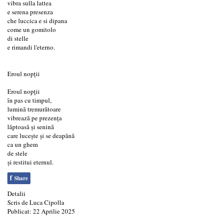
vibra sulla lattea
e serena presenza
che luccica e si dipana
come un gomitolo
di stelle
e rimandi l'eterno.
Eroul nopţii
Eroul nopţii
în pas cu timpul,
lumină tremurătoare
vibrează pe prezența
lăptoasă şi senină
care luceşte şi se deapănă
ca un ghem
de stele
şi restitui eternul.
f
Share
Detalii
Scris de
Luca Cipolla
Publicat: 22 Aprilie 2025