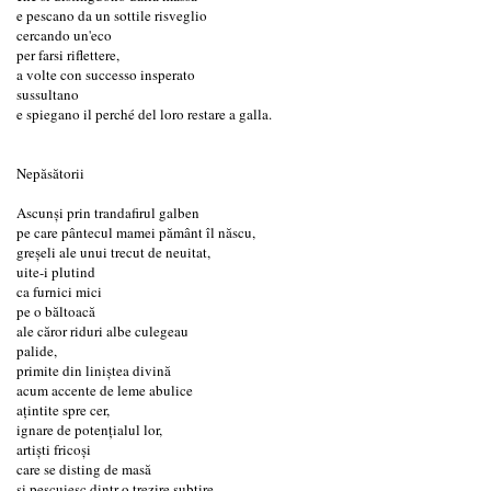
e pescano da un sottile risveglio
cercando un'eco
per farsi riflettere,
a volte con successo insperato
sussultano
e spiegano il perché del loro restare a galla.
Nepăsătorii
Ascunși prin trandafirul galben
pe care pântecul mamei pământ îl născu,
greșeli ale unui trecut de neuitat,
uite-i plutind
ca furnici mici
pe o băltoacă
ale căror riduri albe culegeau
palide,
primite din liniștea divină
acum accente de leme abulice
ațintite spre cer,
ignare de potențialul lor,
artiști fricoși
care se disting de masă
și pescuiesc dintr-o trezire subțire