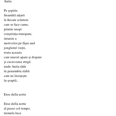
Anita
Pe șoptite
freamătă arțarii
la fiecare scânteie
care se face carne,
printre snopi
conștiința transpare,
intarsie a
motivelor pe fâșie aud
jonglerul vieții,
roata aceasta
care uneori apare și dispare
și cucuveaua strigă
unde Anita râde
în penumbra slabă
care ne însoțește
în şoaptă..
Eroe della notte
Eroe della notte
al passo col tempo,
tremula luce