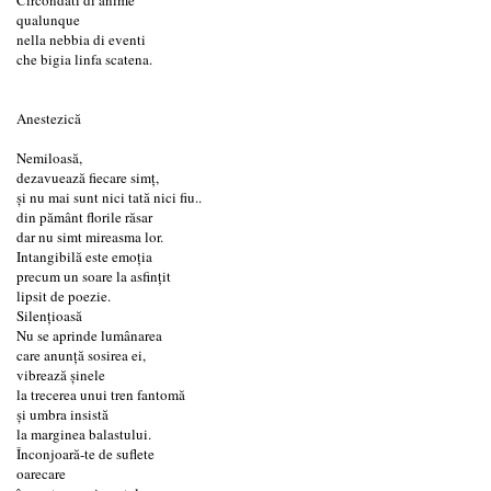
qualunque
nella nebbia di eventi
che bigia linfa scatena.
Anestezică
Nemiloasă,
dezavuează fiecare simț,
și nu mai sunt nici tată nici fiu..
din pământ florile răsar
dar nu simt mireasma lor.
Intangibilă este emoția
precum un soare la asfințit
lipsit de poezie.
Silențioasă
Nu se aprinde lumânarea
care anunță sosirea ei,
vibrează șinele
la trecerea unui tren fantomă
și umbra insistă
la marginea balastului.
Înconjoară-te de suflete
oarecare