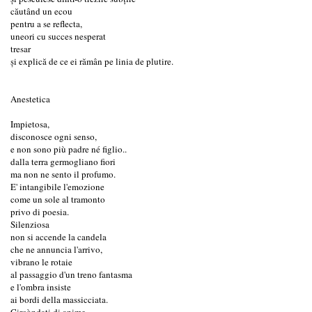
căutând un ecou
pentru a se reflecta,
uneori cu succes nesperat
tresar
și explică de ce ei rămân pe linia de plutire.
Anestetica
Impietosa,
disconosce ogni senso,
e non sono più padre né figlio..
dalla terra germogliano fiori
ma non ne sento il profumo.
E' intangibile l'emozione
come un sole al tramonto
privo di poesia.
Silenziosa
non si accende la candela
che ne annuncia l'arrivo,
vibrano le rotaie
al passaggio d'un treno fantasma
e l'ombra insiste
ai bordi della massicciata.
Circòndati di anime