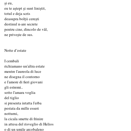
și eu,
eu te aștept și sunt liniștit,
totul e deja scris
deasupra bolții cerești
destinul n-are secrete
pentru cine, dincolo de văl,
ne privește de sus.
Notte d’estate
I cembali
richiamano un'altra estate
mentre l'aureola di luce
ne disegna il contorno
e l'amore di fieri giovani
gli estremi..
sotto l'amara voglia
del tiglio
si presenta intatta l'erba
pestata da mille esseri
notturni,
la cicala smette di frinire
in attesa del risveglio di Helios
o di un umile arcobaleno