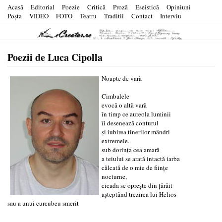
Acasă
Editorial
Poezie
Critică
Proză
Eseistică
Opiniuni
Poşta
VIDEO
FOTO
Teatru
Traditii
Contact
Interviu
Poezii de Luca Cipolla
Noapte de vară
Cimbalele
evocă o altă vară
în timp ce aureola luminii
îi desenează conturul
și iubirea tinerilor mândri
extremele..
sub dorința cea amară
a teiului se arată intactă iarba
călcată de o mie de ființe
nocturne,
cicada se oprește din țârâit
așteptând trezirea lui Helios
sau a unui curcubeu smerit