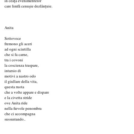
în ceața evenimentelor
care limfă cenușie dezlănțuie.
Anita
Sottovoce
fremono gli aceri
ad ogni scintilla
che si fa carne,
tra i covoni
la coscienza traspare,
intarsio di
motivi a nastro odo
il giullare della vita,
questa ruota
che a volte appare e dispare
e la civetta stride
ove Anita ride
nella fievole penombra
che ci accompagna
sussurrando..