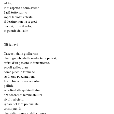
ed io,
io ti aspetto e sono sereno,
è già tutto scritto
sopra la volta celeste
il destino non ha segreti
per chi, oltre il velo,
ci guarda dall'alto.
Gli ignavi
Nascosti dalla gialla rosa
che il grembo della madre terra partorì,
refusi d'un passato indimenticato,
eccoli galleggiare
come piccole formiche
su di una pozzanghera
le cui bianche rughe colsero
pallide,
accolte dalla quiete divina
ora accenti di lemmi abulici
rivolti al cielo,
ignari del loro potenziale,
artisti pavidi
che si distinguono dalla massa