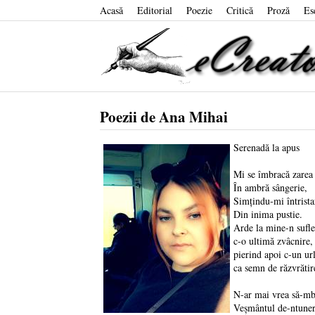
Acasă
Editorial
Poezie
Critică
Proză
Es
Poezii de Ana Mihai
Serenadă la apus
Mi se îmbracă zarea
În ambră sângerie,
Simțindu-mi întrista
Din inima pustie.
Arde la mine-n sufle
c-o ultimă zvâcnire,
pierind apoi c-un url
ca semn de răzvrătir
N-ar mai vrea să-mb
Veșmântul de-ntuner