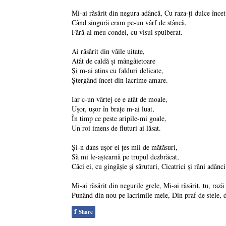
Mi-ai răsărit din negura adâncă, Cu raza-ți dulce înce
Când singură eram pe-un vârf de stâncă,
Fără-al meu condei, cu visul spulberat.
Ai răsărit din văile uitate,
Atât de caldă și mângâietoare
Și m-ai atins cu falduri delicate,
Ștergând încet din lacrime amare.
Iar c-un vârtej ce e atât de moale,
Ușor, ușor în brațe m-ai luat,
În timp ce peste aripile-mi goale,
Un roi imens de fluturi ai lăsat.
Și-n dans ușor ei țes mii de mătăsuri,
Să mi le-aștearnă pe trupul dezbrăcat,
Căci ei, cu gingășie și săruturi, Cicatrici și răni adân
Mi-ai răsărit din negurile grele, Mi-ai răsărit, tu, rază
Punând din nou pe lacrimile mele, Din praf de stele, d
f
Share