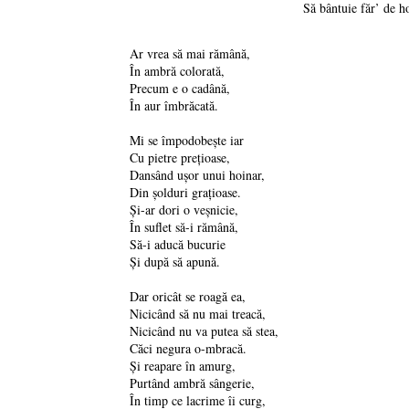
Să bântuie făr’ de ho
Ar vrea să mai rămână,
În ambră colorată,
Precum e o cadână,
În aur îmbrăcată.
Mi se împodobește iar
Cu pietre prețioase,
Dansând ușor unui hoinar,
Din șolduri grațioase.
Și-ar dori o veșnicie,
În suflet să-i rămână,
Să-i aducă bucurie
Și după să apună.
Dar oricât se roagă ea,
Nicicând să nu mai treacă,
Nicicând nu va putea să stea,
Căci negura o-mbracă.
Și reapare în amurg,
Purtând ambră sângerie,
În timp ce lacrime îi curg,