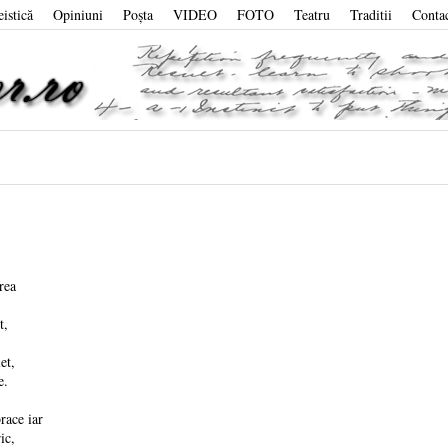
eistică
Opiniuni
Poşta
VIDEO
FOTO
Teatru
Traditii
Conta
rea
t,
et,
e.
race iar
ic,