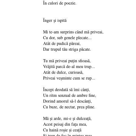
În culori de poezie.
Înger și ispită
Mi te-am surprins când mă priveai,
Cu dor, sub genele plecate...
Atât de pudică păreai,
Dar trupul tău striga păcate.
Tu mă priveai puțin sfioasă,
Vrăjită parcă de-al meu trup...
Atât de dulce, curioasă,
Priveai veșminte cum se rup...
Începi deodată să îmi cânți,
Un ritm senzual de ambre fine,
Dorind amorul să-l descânți,
Cu buze, de nectar, prea pline.
Mă și arde, mi-e și dulceață,
Acest peisaj din fața mea,
Cu haină roșie și ceață
Și trup de foc în mintea mea.