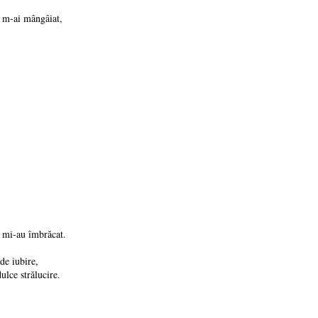
t m-ai mângâiat,
ci mi-au îmbrăcat.
 de iubire,
ulce strălucire.