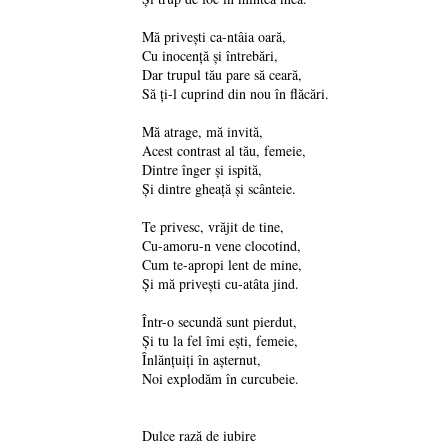
Mă privești ca-ntâia oară,
Cu inocență și întrebări,
Dar trupul tău pare să ceară,
Să ți-l cuprind din nou în flăcări.
Mă atrage, mă invită,
Acest contrast al tău, femeie,
Dintre înger și ispită,
Și dintre gheață și scânteie.
Te privesc, vrăjit de tine,
Cu-amoru-n vene clocotind,
Cum te-apropi lent de mine,
Și mă privești cu-atâta jind.
Într-o secundă sunt pierdut,
Și tu la fel îmi ești, femeie,
Înlănțuiți în așternut,
Noi explodăm în curcubeie.
Dulce rază de iubire