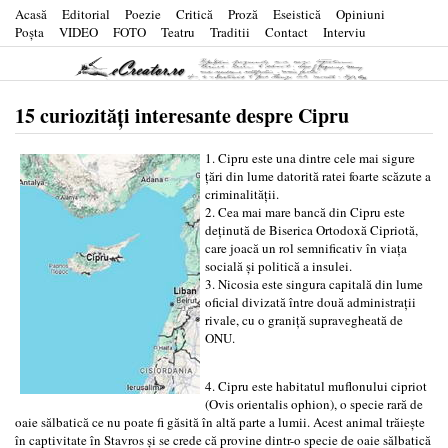
Acasă
Editorial
Poezie
Critică
Proză
Eseistică
Opiniuni
Poşta
VIDEO
FOTO
Teatru
Traditii
Contact
Interviu
15 curiozități interesante despre Cipru
1. Cipru este una dintre cele mai sigure
țări din lume datorită ratei foarte scăzute a
criminalității.
2. Cea mai mare bancă din Cipru este
deținută de Biserica Ortodoxă Cipriotă,
care joacă un rol semnificativ în viața
socială și politică a insulei.
3. Nicosia este singura capitală din lume
oficial divizată între două administrații
rivale, cu o graniță supravegheată de
ONU.
4. Cipru este habitatul muflonului cipriot
(Ovis orientalis ophion), o specie rară de
oaie sălbatică ce nu poate fi găsită în altă parte a lumii. Acest animal trăiește
în captivitate în Stavros și se crede că provine dintr-o specie de oaie sălbatică