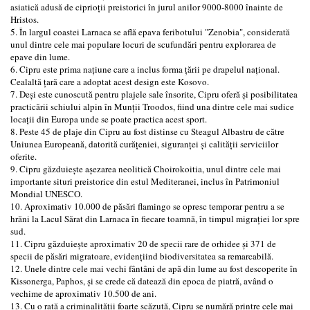
asiatică adusă de ciprioții preistorici în jurul anilor 9000-8000 înainte de
Hristos.
5. În largul coastei Larnaca se află epava feribotului "Zenobia", considerată
unul dintre cele mai populare locuri de scufundări pentru explorarea de
epave din lume.
6. Cipru este prima națiune care a inclus forma țării pe drapelul național.
Cealaltă țară care a adoptat acest design este Kosovo.
7. Deși este cunoscută pentru plajele sale însorite, Cipru oferă și posibilitatea
practicării schiului alpin în Munții Troodos, fiind una dintre cele mai sudice
locații din Europa unde se poate practica acest sport.
8. Peste 45 de plaje din Cipru au fost distinse cu Steagul Albastru de către
Uniunea Europeană, datorită curățeniei, siguranței și calității serviciilor
oferite.
9. Cipru găzduiește așezarea neolitică Choirokoitia, unul dintre cele mai
importante situri preistorice din estul Mediteranei, inclus în Patrimoniul
Mondial UNESCO.
10. Aproximativ 10.000 de păsări flamingo se opresc temporar pentru a se
hrăni la Lacul Sărat din Larnaca în fiecare toamnă, în timpul migrației lor spre
sud.
11. Cipru găzduiește aproximativ 20 de specii rare de orhidee și 371 de
specii de păsări migratoare, evidențiind biodiversitatea sa remarcabilă.
12. Unele dintre cele mai vechi fântâni de apă din lume au fost descoperite în
Kissonerga, Paphos, și se crede că datează din epoca de piatră, având o
vechime de aproximativ 10.500 de ani.
13. Cu o rată a criminalității foarte scăzută, Cipru se numără printre cele mai