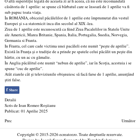
O altă superstiție legată de aceasta zi ar fi aceea, că nu este recomandată
căsătoria de 1 aprilie: se spune că bărbatul care se însoară de 1 aprilie va fi
sub papuc toata viața.
În ROMÂNIA, obiceiul păcălelilor de 1 aprilie este împrumutat din vestul
Europei și s-a statornicit inca din secolul al XIX -lea.
Ziua de 1 aprilie este recunoscută ca fiind Ziua Pacalelilor in Statele Unite
ale Americii, Marea Britanie, Spania, Italia, Portugalia, Suedia, Norvegia,
Germania si Franta.
In Franta, cel care cade victima unei pacăleli este numit “pește de aprilie”.
Există în Franța și o tradiție de a prinde pe spatele celui păcălit un pește din
hârtie, cu un ac cu gămalie.
În Anglia păcălitul este numit “nebun de aprilie”, iar în Scoția, acestuia i se
spune “cuc de aprilie”.
Atât ziarele cât și televiziunile obișnuiesc să facă farse de 1 aprilie, anunțând
știri false.
f
Share
Detalii
Scris de
Ioan Romeo Roșiianu
Publicat: 01 Aprilie 2025
Prec
Următor
Copyright © 2015-2026 ecreator.ro. Toate drepturile rezervate.