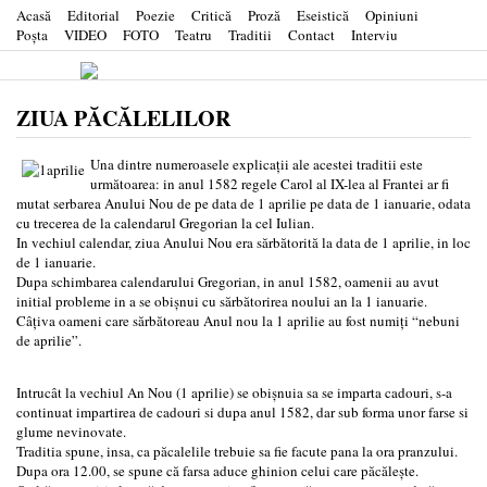
Acasă
Editorial
Poezie
Critică
Proză
Eseistică
Opiniuni
Poşta
VIDEO
FOTO
Teatru
Traditii
Contact
Interviu
ZIUA PĂCĂLELILOR
Una dintre numeroasele explicații ale acestei traditii este
următoarea: in anul 1582 regele Carol al IX-lea al Frantei ar fi
mutat serbarea Anului Nou de pe data de 1 aprilie pe data de 1 ianuarie, odata
cu trecerea de la calendarul Gregorian la cel Iulian.
In vechiul calendar, ziua Anului Nou era sărbătorită la data de 1 aprilie, in loc
de 1 ianuarie.
Dupa schimbarea calendarului Gregorian, in anul 1582, oamenii au avut
initial probleme in a se obișnui cu sărbătorirea noului an la 1 ianuarie.
Câțiva oameni care sărbătoreau Anul nou la 1 aprilie au fost numiți “nebuni
de aprilie”.
Intrucât la vechiul An Nou (1 aprilie) se obișnuia sa se imparta cadouri, s-a
continuat impartirea de cadouri si dupa anul 1582, dar sub forma unor farse si
glume nevinovate.
Traditia spune, insa, ca păcalelile trebuie sa fie facute pana la ora pranzului.
Dupa ora 12.00, se spune că farsa aduce ghinion celui care păcălește.