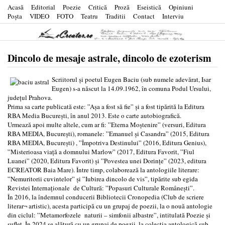
Acasă
Editorial
Poezie
Critică
Proză
Eseistică
Opiniuni
Poşta
VIDEO
FOTO
Teatru
Traditii
Contact
Interviu
Dincolo de mesaje astrale, dincolo de ezoterism
Scriitorul și poetul Eugen Baciu (sub numele adevărat, Isar
Eugen) s-a născut la 14.09.1962, în comuna Podul Ursului,
județul Prahova.
Prima sa carte publicată este: ”Așa a fost să fie” și a fost tipărită la Editura
RBA Media București, în anul 2013. Este o carte autobiografică.
Urmează apoi multe altele, cum ar fi: ”Eterna Moştenire” (versuri, Editura
RBA MEDIA, Bucureşti), romanele: ”Emanuel şi Casandra” (2015, Editura
RBA MEDIA, Bucureşti) , ”Împotriva Destinului” (2016, Editura Genius),
”Misterioasa viață a domnului Marlow” (2017, Editura Favorit, ”Fiul
Luanei” (2020, Editura Favorit) și ”Povestea unei Dorinţe” (2023, editura
ECREATOR Baia Mare). Între timp, colaborează la antologiile literare:
”Nemuritorii cuvintelor” și ”Iubirea dincolo de vis”, tipărite sub egida
Revistei Internaționale de Cultură: ”Popasuri Culturale Româneşti”.
În 2016, la îndemnul conducerii Bibliotecii Cronopedia (Club de scriere
literar¬ artistic), acesta participă cu un grupaj de poezii, la o nouă antologie
din ciclul: ”Metamorfozele naturii – simfonii albastre”, intitulată Poezie și
suflet. În 2024 se alătură cu un grupaj de poezii, la colecția antologică sub