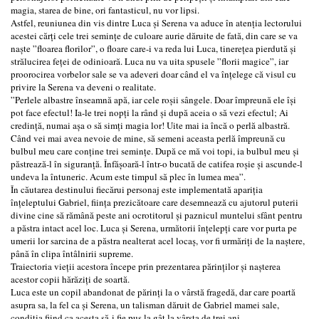
magia, starea de bine, ori fantasticul, nu vor lipsi.
Astfel, reuniunea din vis dintre Luca și Serena va aduce în atenția lectorului
acestei cărți cele trei semințe de culoare aurie dăruite de fată, din care se va
naște ”floarea florilor”, o floare care-i va reda lui Luca, tinerețea pierdută și
strălucirea feței de odinioară. Luca nu va uita spusele ”florii magice”, iar
proorocirea vorbelor sale se va adeveri doar când el va înțelege că visul cu
privire la Serena va deveni o realitate.
”Perlele albastre înseamnă apă, iar cele roșii sângele. Doar împreună ele își
pot face efectul! Ia-le trei nopți la rând și după aceia o să vezi efectul; Ai
credință, numai așa o să simți magia lor! Uite mai ia încă o perlă albastră.
Când vei mai avea nevoie de mine, să semeni aceasta perlă împreună cu
bulbul meu care conține trei semințe. După ce mă voi topi, ia bulbul meu și
păstrează-l în siguranță. Înfășoară-l într-o bucată de catifea roșie și ascunde-l
undeva la întuneric. Acum este timpul să plec în lumea mea”.
În căutarea destinului fiecărui personaj este implementată apariția
înțeleptului Gabriel, ființa prezicătoare care desemnează cu ajutorul puterii
divine cine să rămână peste ani ocrotitorul și paznicul muntelui sfânt pentru
a păstra intact acel loc. Luca și Serena, următorii înțelepți care vor purta pe
umerii lor sarcina de a păstra nealterat acel locaș, vor fi urmăriți de la naștere,
până în clipa întâlnirii supreme.
Traiectoria vieții acestora începe prin prezentarea părinților și nașterea
acestor copii hărăziți de soartă.
Luca este un copil abandonat de părinți la o vârstă fragedă, dar care poartă
asupra sa, la fel ca și Serena, un talisman dăruit de Gabriel mamei sale,
condiția fiind ca acesta să-i fie pus la gât la vârsta de trei ani.