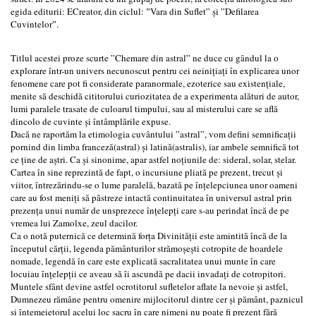
egida editurii: ECreator, din ciclul: ˮVara din Suflet” și ”Defilarea
Cuvintelorˮ.
Titlul acestei proze scurte ”Chemare din astral” ne duce cu gândul la o
explorare într-un univers necunoscut pentru cei neinițiați în explicarea unor
fenomene care pot fi considerate paranormale, ezoterice sau existențiale,
menite să deschidă cititorului curiozitatea de a experimenta alături de autor,
lumi paralele trasate de culoarul timpului, sau al misterului care se află
dincolo de cuvinte și întâmplările expuse.
Dacă ne raportăm la etimologia cuvântului ”astral”, vom defini semnificații
pornind din limba franceză(astral) și latină(astralis), iar ambele semnifică tot
ce ține de aștri. Ca și sinonime, apar astfel noțiunile de: sideral, solar, stelar.
Cartea în sine reprezintă de fapt, o incursiune pliată pe prezent, trecut și
viitor, întrezărindu-se o lume paralelă, bazată pe înțelepciunea unor oameni
care au fost meniți să păstreze intactă continuitatea în universul astral prin
prezența unui număr de unsprezece înțelepți care s-au perindat încă de pe
vremea lui Zamolxe, zeul dacilor.
Ca o notă puternică ce determină forța Divinității este amintită încă de la
începutul cărții, legenda pământurilor strămoșești cotropite de hoardele
nomade, legendă în care este explicată sacralitatea unui munte în care
locuiau înțelepții ce aveau să îi ascundă pe dacii invadați de cotropitori.
Muntele sfânt devine astfel ocrotitorul sufletelor aflate la nevoie și astfel,
Dumnezeu rămâne pentru omenire mijlocitorul dintre cer și pământ, paznicul
și întemeietorul acelui loc sacru în care nimeni nu poate fi prezent fără