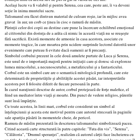
Același lucru va fi valabil și pentru Serena, cea care, peste ani, îi va deveni
soție în inima muntelui sacru.
Talismanul era făcut dintr-un material de culoare roșie, iar în mijloc avea
gravat în aur, un corb ce ținea în cioc o ramură de măslin.
Părinții celor doi copii au destine care pune la încercare echilibrul emoțional
al cititorului din dorința de a arăta că nimic în această viață nu se reușește
fără sacrificii. Există momente de armonie în casa acestora, asociate cu
momente tragice, în care moartea prin ucidere surprinde lectorul datorită unor
evenimente care puteau fi evitate dacă oamenii ar fi precauți.
Simbolul corbului prezent în cele două amulete purtate de Luca și Serena,
este unul de o importanță majoră pentru inițiații care-și doresc să exploreze
lumea miracolului, a necunoscutului, a metafizicului și a fantasticului.
Corbul este un simbol care are o semantică mitologică profundă, care este
determinată de proprietățile și abilitățile acestei păsări, iar interpretările
acestora pot fi folosite diferit de fiecare persoană în parte.
În cazul narațiunii descrise de autor, corbul protejează de forțe malefice, el
fiind un mediator între viață și moarte. Din punct de vedere religios, părerile
sunt însă împărțite.
Cu toate acestea, în linii mari, corbul este considerat un simbol al
înțelepciunii și acesta este motivul pentru care autorul strecoară în paginile
sale apariția păsării în momentele cheie, de pericol.
Ramura de măslin prezentată în descrierea talismanului simbolizează pacea.
Citind această carte structurată în patru capitole: ”Fata din vis”, ”Serena”,
”Călătoria”, ”Drumul speranței”, realizăm că autorul cărții face încheierea cu
un titlu de referință, pentru a sublinia că speranța, este ultimul lucru pe care îl