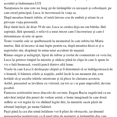
acordul și îndrumarea LUI.
Narațiunea în sine este un lung șir de întâmplări cu urcușuri și coborâșuri, pe
care eroul principal, Luca, le traversează în viața sa.
După moartea femeii iubite, el intră într-un con de umbră și uitare în ce
privește viața personală.
Deși tânăr încă, de doar 39 de ani, Luca se credea deja un om bătrân, fără
aspirații, fără speranță, o relicvă a unui trecut care-l încorsetase și care-l
determinase să uite să spere.
Toate visurile sale se spulberaseră în momentul în care iubita lui Maria
murise, fără să încerce să mai lupte pentru ea, după moartea fiicei ei și a
nepotului său, dispăruți în urma unui accident de mașină.
Rămas singur și neîngrijit, lipsit de iubire și izolat de comunitate cu voia lui,
Luca își petrece timpul în mizerie și sărăcie până în clipa în care îi apare în
vis o fată frumoasă, venită parcă dintr-o altă lume.
Visele în care Luca îi deslușește chipul și îl determină să se îndrăgostească de
o himeră, îi bântuie zilele și nopțile, astfel încât la un moment dat, este
hotărât să-și asculte trăirile interioare și să plece în căutarea acesteia.
Astfel, prezentul se învăluie cu viitorul, iar tot ce i se pare imposibil, devine
posibil.
Fantezia scriitorului trece dincolo de cuvinte, Eugen Baciu zugrăvind ca un
adevărat inițiat din punct de vedere astral, o lume imaginară în care două
suflete se vor regăsi în vis sfidând legile firii, în muntele sacru păzit de
ultimul înțelept, pe nume Gabriel.
Pașii până la cea din urmă întâlnire vor fi plini de obstacole, iar drumul
personajelor portretizate va fi unul plin de peripeții și întâmplări din care