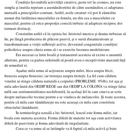
Condiţia favorabilă activității creative, peste tot în cosmos, nu este
simpla şi inutila repetare a asemănătorului de către asemănător, ci adaptarea
mutuală a principiilor contrare. Astfel, noile creaturi vii pot fi zămislite
numai din întâlnirea masculului cu femela, nu din cea a masculului cu
masculul, pentru că orice proporție corectă trebuie să adapteze reciproc doi
termeni distincți.
Constatăm astfel că în opinia lui Aristotel muzica şi drama trebuiau să
fie, pe lângă producerea de plăcere pasivă, şi o sursă dinamizatoare şi
transformatoare a vieții sufleteşti active, devenind congenitale condiției
psihofizice asupra căreia urma să i se exercite lucrarea modelatoare.
Era necesar ca între boală şi tratanentul acesteia să existe o anumită
afinitate, pentru ca partea suferindă să poată avea o receptivitate maximă față
de remediul ei.
Așadar, mila urma să acționeze asupra milei, frica asupra fricii,
frenezia asupra freneziei, iar tristețea asupra tristeții. La fel cum căldura
vinului ar stinge căldura naturală a corpului (PROBLEME 954b), tot așa și
mila adevărată din OEDIP REGE sau din OEDIP LA COLONA va stinge falsa
milă sau sentimentalitatea nechibzuită, în acelaşi fel în care cineva ar scrie
despre melancolie tocmai pentru a se vindeca de melancolie. Şi toate acestea,
pentru că mila care tămăduieşte nu este aceeaşi cu mila care constituie
obiectului tămăduirii.
În terminologia uzuală a lui Aristotel, leacul este forma milei, iar
boala este materia acesteia. Forma diferă de materie tot așa cum activitatea
diferă de pasivitate și forma adevărată de iregularitate.
Ceea ce va urma să se întâmple va fi faptul că mila activă și bine