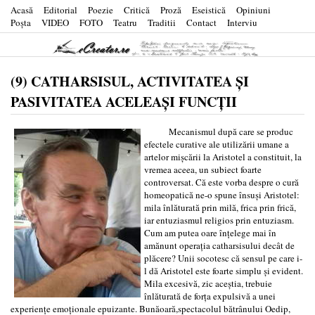
Acasă
Editorial
Poezie
Critică
Proză
Eseistică
Opiniuni
Poşta
VIDEO
FOTO
Teatru
Traditii
Contact
Interviu
(9) CATHARSISUL, ACTIVITATEA ŞI
PASIVITATEA ACELEAŞI FUNCȚII
Mecanismul după care se produc
efectele curative ale utilizării umane a
artelor mişcării la Aristotel a constituit, la
vremea aceea, un subiect foarte
controversat. Că este vorba despre o cură
homeopatică ne-o spune însuşi Aristotel:
mila înlăturată prin milă, frica prin frică,
iar entuziasmul religios prin entuziasm.
Cum am putea oare înțelege mai în
amănunt operația catharsisului decât de
plăcere? Unii socotesc că sensul pe care i-
l dă Aristotel este foarte simplu şi evident.
Mila excesivă, zic aceştia, trebuie
înlăturată de forţa expulsivă a unei
experiențe emoționale epuizante. Bunăoară,spectacolul bătrânului Oedip,