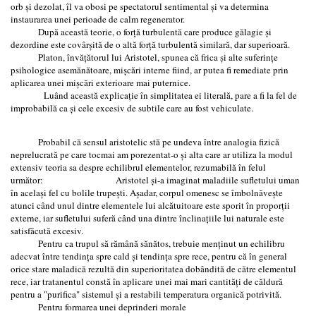
orb și dezolat, îl va obosi pe spectatorul sentimental şi va determina
instaurarea unei perioade de calm regenerator.
După această teorie, o forță turbulentă care produce gălagie şi
dezordine este covârşită de o altă forță turbulentă similară, dar superioară.
Platon, învățătorul lui Aristotel, spunea că frica şi alte suferințe
psihologice asemănătoare, mișcări interne fiind, ar putea fi remediate prin
aplicarea unei mişcări exterioare mai puternice.
Luând această explicație în simplitatea ei literală, pare a fi la fel de
improbabilă ca şi cele excesiv de subtile care au fost vehiculate.
Probabil că sensul aristotelic stă pe undeva între analogia fizică
neprelucrată pe care tocmai am porezentat-o şi alta care ar utiliza la modul
extensiv teoria sa despre echilibrul elementelor, rezumabilă în felul
următor: Aristotel şi-a imaginat maladiile sufletului uman
în acelaşi fel cu bolile trupeşti. Aşadar, corpul omenesc se îmbolnăveşte
atunci când unul dintre elementele lui alcătuitoare este sporit în proporții
externe, iar sufletului suferă când una dintre înclinațiile lui naturale este
satisfăcută excesiv.
Pentru ca trupul să rămână sănătos, trebuie menținut un echilibru
adecvat între tendința spre cald şi tendința spre rece, pentru că în general
orice stare maladică rezultă din superioritatea dobândită de către elementul
rece, iar tratanentul constă în aplicare unei mai mari cantități de căldură
pentru a "purifica" sistemul şi a restabili temperatura organică potrivită.
Pentru formarea unei deprinderi morale