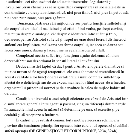
a sufletului, cei răspunzători de educația tineretului, legislatorii şi
învățătorii, erau chemați să se asigure dacă comportarea în societate este în
conformitate cu dreapta rațiune, adică, nici prea timidă, nici prea impetuoasă,
nici prea risipitoare, nici prea zgârcită.
Bunăoară, păstrarea căii mijlocii de aur pentru funcțiile sufletului şi
ale corpului era idealul medicinei și al eticii, fiind vorba, pe drept cuvânt,
mai puțin despre o analogie, cât despre o identitate între suflet și trup,
deoarece, pentru Aristotel sufletul şi trupul nu erau două lucruri distincte, ci
sufletul era împlinirea, realizarea sau forma corpului, iar ceea ce dăuna sau
făcea bine unuia, dăuna şi făcea bine în egală măsură celuilalt.
Complexul acesta suflet-trup funcționa așadar deformat când era
dezechilibrat sau dezordonat în sensul literal al cuvântului.
Deducem astfel faptul că dacă pentru Aristotel operele dramatice şi
muzica urmau să fie agenți terapeutici, ele erau chemate să restabilească în
această calitate a lor funcționarea echilibrată a unui complex suflet-trup
afectat de o deficiență sau de un exces, menirea lor fiind aceea de a inculca
organismului principiul normei şi de a readuce la calea de mijloc habitusul
derutat.
Condiţia universală a unei relații eficiente era văzută de Aristotel într-
o similaritate generală între agent şi pacient, singura diferență dintre părțile
în tranzacție fiind aceea în măsură să determine pe una, să exercite și pe
cealaltă şi să recepteze o înrâurire.
În cadrul unui substrat comun, forța motrice necesară schimbării
provine din tensiunea principiilor opuse, dintre care unul operează şi celălalt
suferă operația (DE GENERAȚIONE ET CORRUPTIONE, 323a, 324b).