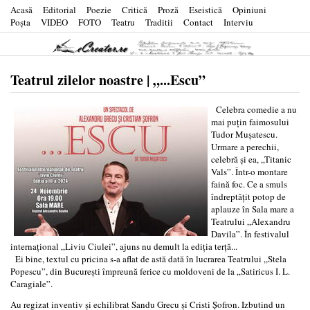
Acasă
Editorial
Poezie
Critică
Proză
Eseistică
Opiniuni
Poşta
VIDEO
FOTO
Teatru
Traditii
Contact
Interviu
Teatrul zilelor noastre | „...Escu”
Celebra comedie a nu
mai puțin faimosului
Tudor Mușatescu.
Urmare a perechii,
celebră și ea, „Titanic
Vals”. Într-o montare
faină foc. Ce a smuls
îndreptățit potop de
aplauze în Sala mare a
Teatrului „Alexandru
Davila”. În festivalul
internațional „Liviu Ciulei”, ajuns nu demult la ediția terță...
Ei bine, textul cu pricina s-a aflat de astă dată în lucrarea Teatrului „Stela
Popescu”, din București împreună ferice cu moldoveni de la „Satiricus I. L.
Caragiale”.
Au regizat inventiv și echilibrat Sandu Grecu și Cristi Șofron. Izbutind un