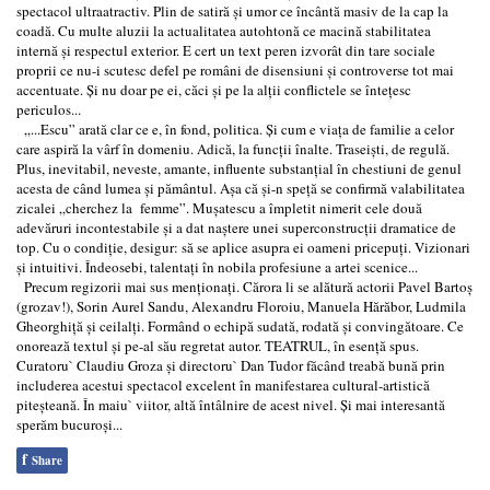
spectacol ultraatractiv. Plin de satiră și umor ce încântă masiv de la cap la
coadă. Cu multe aluzii la actualitatea autohtonă ce macină stabilitatea
internă și respectul exterior. E cert un text peren izvorât din tare sociale
proprii ce nu-i scutesc defel pe români de disensiuni și controverse tot mai
accentuate. Și nu doar pe ei, căci și pe la alții conflictele se întețesc
periculos...
„...Escu” arată clar ce e, în fond, politica. Și cum e viața de familie a celor
care aspiră la vârf în domeniu. Adică, la funcții înalte. Traseiști, de regulă.
Plus, inevitabil, neveste, amante, influente substanțial în chestiuni de genul
acesta de când lumea și pământul. Așa că și-n speță se confirmă valabilitatea
zicalei „cherchez la femme”. Mușatescu a împletit nimerit cele două
adevăruri incontestabile și a dat naștere unei superconstrucții dramatice de
top. Cu o condiție, desigur: să se aplice asupra ei oameni pricepuți. Vizionari
și intuitivi. Îndeosebi, talentați în nobila profesiune a artei scenice...
Precum regizorii mai sus menționați. Cărora li se alătură actorii Pavel Bartoș
(grozav!), Sorin Aurel Sandu, Alexandru Floroiu, Manuela Hărăbor, Ludmila
Gheorghiță și ceilalți. Formând o echipă sudată, rodată și convingătoare. Ce
onorează textul și pe-al său regretat autor. TEATRUL, în esență spus.
Curatoru` Claudiu Groza și directoru` Dan Tudor făcând treabă bună prin
includerea acestui spectacol excelent în manifestarea cultural-artistică
piteșteană. În maiu` viitor, altă întâlnire de acest nivel. Și mai interesantă
sperăm bucuroși...
f
Share