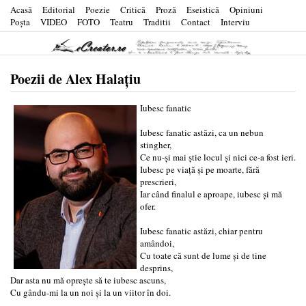
Acasă
Editorial
Poezie
Critică
Proză
Eseistică
Opiniuni
Poşta
VIDEO
FOTO
Teatru
Traditii
Contact
Interviu
Poezii de Alex Halațiu
Iubesc fanatic
Iubesc fanatic astăzi, ca un nebun
stingher,
Ce nu-și mai știe locul și nici ce-a fost ieri.
Iubesc pe viață și pe moarte, fără
prescrieri,
Iar când finalul e aproape, iubesc și mă
ofer.
Iubesc fanatic astăzi, chiar pentru
amândoi,
Cu toate că sunt de lume și de tine
desprins,
Dar asta nu mă oprește să te iubesc ascuns,
Cu gându-mi la un noi și la un viitor în doi.