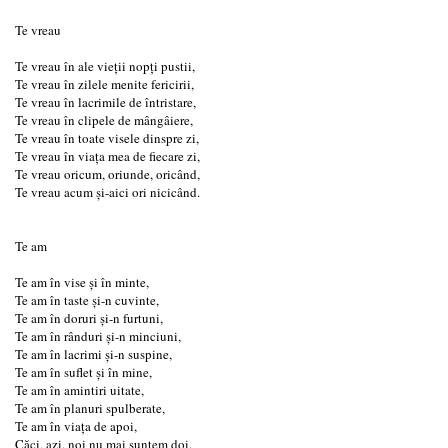
Te vreau
Te vreau în ale vieții nopți pustii,
Te vreau în zilele menite fericirii,
Te vreau în lacrimile de întristare,
Te vreau în clipele de mângâiere,
Te vreau în toate visele dinspre zi,
Te vreau în viața mea de fiecare zi,
Te vreau oricum, oriunde, oricând,
Te vreau acum și-aici ori nicicând.
Te am
Te am în vise și în minte,
Te am în taste și-n cuvinte,
Te am în doruri și-n furtuni,
Te am în rânduri și-n minciuni,
Te am în lacrimi și-n suspine,
Te am în suflet și în mine,
Te am în amintiri uitate,
Te am în planuri spulberate,
Te am în viața de apoi,
Căci, azi, noi nu mai suntem doi.