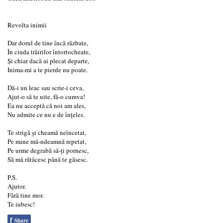
Revolta inimii
Dar dorul de tine încă răzbate,
În ciuda trăirilor întortocheate,
Și chiar dacă ai plecat departe,
Inima-mi a te pierde nu poate.
Dă-i un leac sau scrie-i ceva,
Ajut-o să te uite, fă-o cumva!
Ea nu acceptă că noi am ales,
Nu admite ce nu e de înțeles.
Te strigă și cheamă neîncetat,
Pe mine mă-ndeamnă repetat,
Pe urme degrabă să-ți pornesc,
Să mă rătăcesc până te găsesc.
P.S.
Ajutor.
Fără tine mor.
Te iubesc!
f
Share