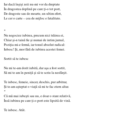
Iar dacă înșiși zeii nu-mi vor da dreptate
În dragostea deplină pe care ți-o tot port,
De dragoste sau de moarte, un ultim efort,
Le cer o carte – cea de mijloc e fatalitate.
*
Nu negociez iubirea, precum nici trăirea ei,
Chiar și-n taină fie și numai de intim jurnal,
Poziția mi-e fermă, iar tonul absolut radical:
Iubesc! Și, mor fără de iubirea acestei femei.
Sortit să te iubesc
Nu mi te-am dorit iubită, dar așa a fost sortit,
Să mi te am în peniță și să te scriu la nesfârșit.
Te iubesc, femeie, sincer, deschis, pur arbitrar,
Și te-am așteptat o viață să mi te fac etern altar.
*
Că mă mai iubești sau nu, e doar o stare relativă,
Însă iubirea pe care ți-o port este lipsită de vină.
Te iubesc. Atât.