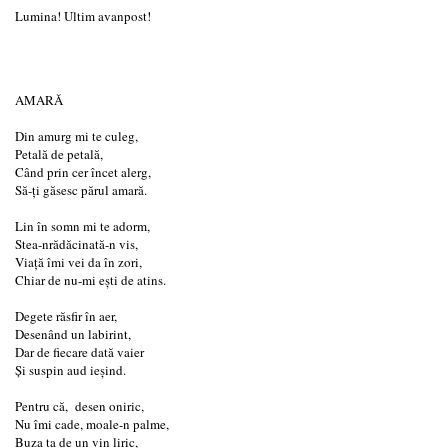
Lumina! Ultim avanpost!
AMARĂ
Din amurg mi te culeg,
Petală de petală,
Când prin cer încet alerg,
Să-ți găsesc părul amară.
Lin în somn mi te adorm,
Stea-nrădăcinată-n vis,
Viață îmi vei da în zori,
Chiar de nu-mi ești de atins.
Degete răsfir în aer,
Desenând un labirint,
Dar de fiecare dată vaier
Și suspin aud ieșind.
Pentru că, desen oniric,
Nu îmi cade, moale-n palme,
Buza ta de un vin liric,