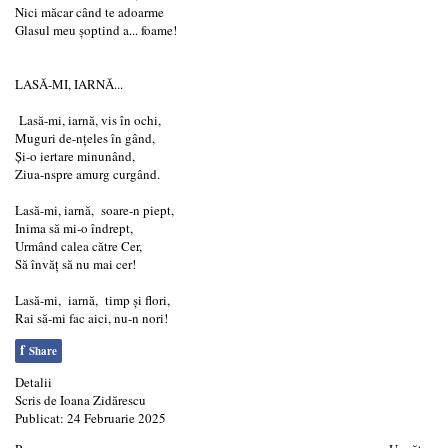
Nici măcar când te adoarme
Glasul meu șoptind a... foame!
LASĂ-MI, IARNĂ...
Lasă-mi, iarnă, vis în ochi,
Muguri de-nțeles în gând,
Și-o iertare minunând,
Ziua-nspre amurg curgând.
Lasă-mi, iarnă, soare-n piept,
Inima să mi-o îndrept,
Urmând calea către Cer,
Să învăț să nu mai cer!
Lasă-mi, iarnă, timp și flori,
Rai să-mi fac aici, nu-n nori!
f
Share
Detalii
Scris de
Ioana Zidărescu
Publicat: 24 Februarie 2025