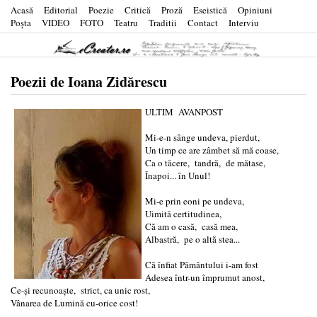
Acasă
Editorial
Poezie
Critică
Proză
Eseistică
Opiniuni
Poşta
VIDEO
FOTO
Teatru
Traditii
Contact
Interviu
Poezii de Ioana Zidărescu
ULTIM AVANPOST
Mi-e-n sânge undeva, pierdut,
Un timp ce are zâmbet să mă coase,
Ca o tăcere, tandră, de mătase,
Înapoi... în Unul!
Mi-e prin eoni pe undeva,
Uimită certitudinea,
Că am o casă, casă mea,
Albastră, pe o altă stea...
Că înfiat Pământului i-am fost
Adesea într-un împrumut anost,
Ce-și recunoaște, strict, ca unic rost,
Vânarea de Lumină cu-orice cost!