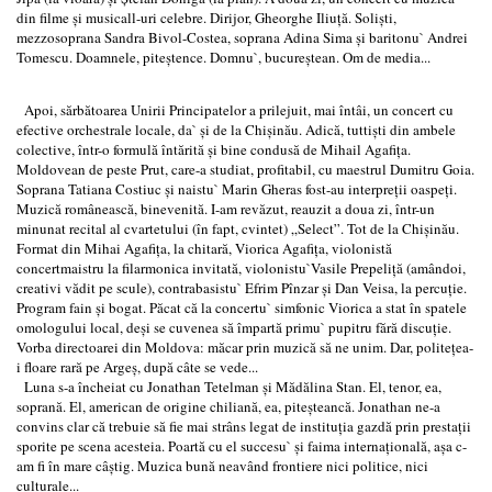
din filme și musicall-uri celebre. Dirijor, Gheorghe Iliuță. Soliști,
mezzosoprana Sandra Bivol-Costea, soprana Adina Sima și baritonu` Andrei
Tomescu. Doamnele, piteștence. Domnu`, bucureștean. Om de media...
Apoi, sărbătoarea Unirii Principatelor a prilejuit, mai întâi, un concert cu
efective orchestrale locale, da` și de la Chișinău. Adică, tuttiști din ambele
colective, într-o formulă întărită și bine condusă de Mihail Agafița.
Moldovean de peste Prut, care-a studiat, profitabil, cu maestrul Dumitru Goia.
Soprana Tatiana Costiuc și naistu` Marin Gheras fost-au interpreții oaspeți.
Muzică românească, binevenită. I-am revăzut, reauzit a doua zi, într-un
minunat recital al cvartetului (în fapt, cvintet) „Select”. Tot de la Chișinău.
Format din Mihai Agafița, la chitară, Viorica Agafița, violonistă
concertmaistru la filarmonica invitată, violonistu`Vasile Prepeliță (amândoi,
creativi vădit pe scule), contrabasistu` Efrim Pînzar și Dan Veisa, la percuție.
Program fain și bogat. Păcat că la concertu` simfonic Viorica a stat în spatele
omologului local, deși se cuvenea să împartă primu` pupitru fără discuție.
Vorba directoarei din Moldova: măcar prin muzică să ne unim. Dar, politețea-
i floare rară pe Argeș, după câte se vede...
Luna s-a încheiat cu Jonathan Tetelman și Mădălina Stan. El, tenor, ea,
soprană. El, american de origine chiliană, ea, piteșteancă. Jonathan ne-a
convins clar că trebuie să fie mai strâns legat de instituția gazdă prin prestații
sporite pe scena acesteia. Poartă cu el succesu` și faima internațională, așa c-
am fi în mare câștig. Muzica bună neavând frontiere nici politice, nici
culturale...