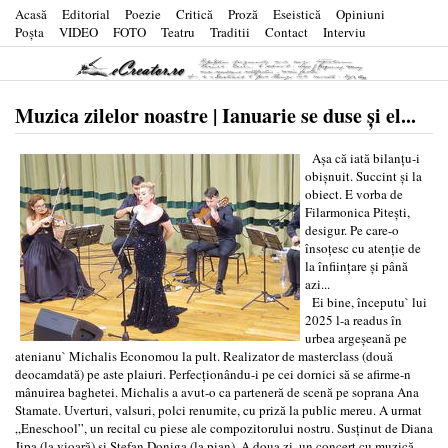
Acasă
Editorial
Poezie
Critică
Proză
Eseistică
Opiniuni
Poşta
VIDEO
FOTO
Teatru
Traditii
Contact
Interviu
Muzica zilelor noastre | Ianuarie se duse și el...
Așa că iată bilanțu-i
obișnuit. Succint și la
obiect. E vorba de
Filarmonica Pitești,
desigur. Pe care-o
însoțesc cu atenție de
la înființare și până
azi...
Ei bine, începutu` lui
2025 l-a readus în
urbea argeșeană pe
atenianu` Michalis Economou la pult. Realizator de masterclass (două
deocamdată) pe aste plaiuri. Perfecționându-i pe cei dornici să se afirme-n
mânuirea baghetei. Michalis a avut-o ca parteneră de scenă pe soprana Ana
Stamate. Uverturi, valsuri, polci renumite, cu priză la public mereu. A urmat
„Eneschool”, un recital cu piese ale compozitorului nostru. Susținut de Diana
Jipa (la vioară) și Ștefan Doniga (la pian). A doua zi, un concert cu muzică