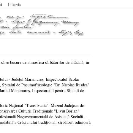
ct
Interviu
 să se bucure de atmosfera sărbătorilor de altădată, în
tului - Județul Maramureș, Inspectoratul Școlar
Spitalul de Pneumoftiziologie "Dr. Nicolae Rușdea"
aroul Maramureş, Inspectoratul pentru Situații de
loric Național "Transilvania", Muzeul Județean de
nservarea Culturii Tradiționale "Liviu Borlan"
fesională Neguvernamentală de Asistență Socială –
undabilă a Crăciunului tradițional, sărbătorit odinioară