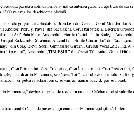
taculoasă paradă a colindătorilor având ca antemergători căruțe trase de cai se 
 12:00 va avea loc deschiderea oficială.
următoarele grupuri de colindători: Brondoșii din Cavnic, Corul Ministerului A
ții Apostoli Petru și Pavel” din Săcălășeni, Corul bărbătesc al Bisericii Ortod
pulare de Artă Baia Mare, Ansamblul „Florile Cosăului” din Budești, Ansamblul 
, Grupul Rădăcinilor Străbune, Ansamblul „Florile Chioarului” din Săcălășeni,
nașu” din Coaș, Elevii Școlii Gimnaziale Gârdani, Grupul Vocal „ZESTREA” di
 Lăpușului”, Ansamblul „ȚIBLEȘUL” din Groșii Țibleșului, Grupul bărbătesc di
țean, Casa Primarului, Casa Tradițiilor, Casa Învățătorului, Casa Prefectului, C
diționale, cum doar în Maramureș se găsesc. Tot în cadrul evenimentului va fi or
izitatorii vor putea să achiziționeze suveniruri numai bune de pus sub brad.
 în Maramureș” devine un prilej de a celebra nu doar Crăciunul, ci și valorile ca
nticitatea unui Crăciun de poveste, așa cum doar Maramureșul știe să-l ofere.