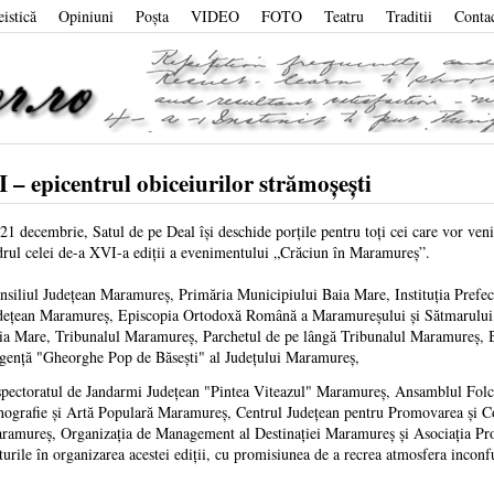
eistică
Opiniuni
Poşta
VIDEO
FOTO
Teatru
Traditii
Conta
– epicentrul obiceiurilor strămoșești
 21 decembrie, Satul de pe Deal își deschide porțile pentru toți cei care vor veni
drul celei de-a XVI-a ediții a evenimentului „Crăciun în Maramureș”.
nsiliul Județean Maramureș, Primăria Municipiului Baia Mare, Instituția Prefec
dețean Maramureș, Episcopia Ortodoxă Română a Maramureșului și Sătmarului, 
ia Mare, Tribunalul Maramureș, Parchetul de pe lângă Tribunalul Maramureş, B
gență "Gheorghe Pop de Băsești" al Județului Maramureș,
spectoratul de Jandarmi Județean "Pintea Viteazul" Maramureș, Ansamblul Folc
nografie și Artă Populară Maramureș, Centrul Județean pentru Promovarea și Co
ramureș, Organizaţia de Management al Destinației Maramureș și Asociația Pro
urile în organizarea acestei ediții, cu promisiunea de a recrea atmosfera inconf