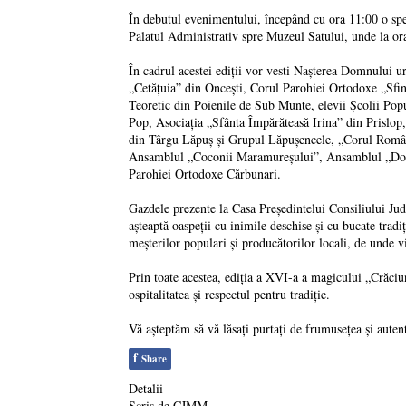
În debutul evenimentului, începând cu ora 11:00 o spec
Palatul Administrativ spre Muzeul Satului, unde la ora
În cadrul acestei ediții vor vesti Nașterea Domnului 
„Cetățuia” din Oncești, Corul Parohiei Ortodoxe „Sfin
Teoretic din Poienile de Sub Munte, elevii Școlii Po
Pop, Asociația „Sfânta Împărăteasă Irina” din Prislop
din Târgu Lăpuș și Grupul Lăpușencele, „Corul Româ
Ansamblul „Coconii Maramureșului”, Ansamblul „Doina
Parohiei Ortodoxe Cărbunari.
Gazdele prezente la Casa Președintelui Consiliului Jude
așteaptă oaspeții cu inimile deschise și cu bucate tra
meșterilor populari și producătorilor locali, de unde v
Prin toate acestea, ediția a XVI-a a magicului „Crăciun
ospitalitatea și respectul pentru tradiție.
Vă așteptăm să vă lăsați purtați de frumusețea și aute
f
Share
Detalii
Scris de
CJMM