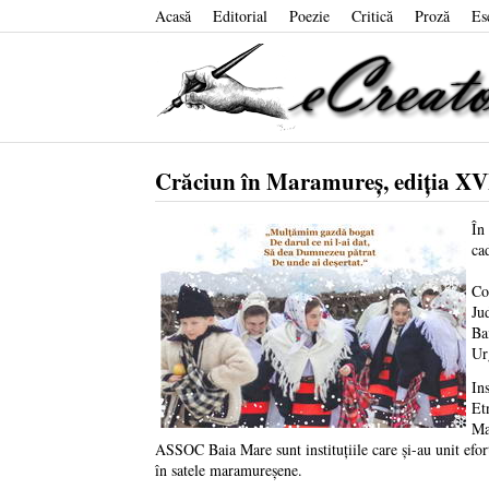
Acasă
Editorial
Poezie
Critică
Proză
Es
Crăciun în Maramureș, ediția XVI 
În
ca
Co
Ju
Ba
Ur
In
Et
Ma
ASSOC Baia Mare sunt instituțiile care și-au unit efort
în satele maramureșene.