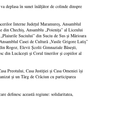
va deplasa în sunet înălțător de colinde dinspre
facerilor Interne Județul Maramureș, Ansamblul
oxe din Chechiș, Ansamblu „Poienița” al Liceului
„Plaiurile Suciului” din Suciu de Sus și Mărioara
 Ansamblul Casei de Cultură „Vasile Grigore Latiș”
n Rogoz, Elevii Școlii Gimnaziale Băsești,
n Lucăcești și Corul tinerilor și copiilor al
asa Preotului, Casa Justiției și Casa Omeniei își
ganizat și un Târg de Crăciun cu participarea
re definesc această regiune: solidaritatea,