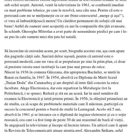
sub ochii noștri. Autorul, venit în televiziune în 1961, se confruntă imediat
cu mari probleme tehnice, pe care le rezolvă, una câte una. Pentru că este o
persoană care nu se mulțumește cu ce are (bine-cunoscutul „merge și așa!”),
ci vrea să îmbunătățească mereu! Un căutător permanent de soluții cât mai
bune! Astfel de oameni sunt acoperiți cu aur în companiile din țări avansate.
În schimb, Gheorghe Mitrofan a avut parte de nenumărate piedici pe care i le-
au pus în cale oameni mici din țara lui natală.
Să încercăm să creionăm acum, pe scurt, biografia acestui om, așa cum apare
din paginile cărții sale. Sarcină deloc ușoară, pentru că autorul este o
persoană modestă, care nu vrea să se propulseze pe sine în prim plan, ci doar
să prezinte istoria unei instituții la care ține mai presus de orice.
Născut în 1936 în comuna Găiceana, din apropierea Bacăului, se mută în
Banat cu familia, în 1947. În 1954, absolvă cu Diploma de Merit liceul
„Traian Doda” din Caransebeș și are dreptul să intre fără concurs la orice
facultate. Alege Electronica, dar este repartizat la Metalurgie (tot la
Politehnică, i se spune). Refuză și stă un an acasă. Iar în anul următor dă
examen la Electronică și intră printre primii. În 1956, la sfârșitul primuluui an
de studiu, ca să scape de problemele materiale care îl măcinau, participă cu
succes la concursul pentru o bursă de studii la Leningrad. Acolo stă 5 ani,
absolvă în 1961 și se întoarce cu o diplomă de inginer eletronist și cu o soție
rusoaică, cea care i-a fost timp de peste 30 de ani reazemul de bază al vieții.
Se angajează la televiziune și începe să lucreze intens. Un articol care îi apare
în Revista de Telecomunicații atrage atenția prof. Alexandru Spătaru, șeful