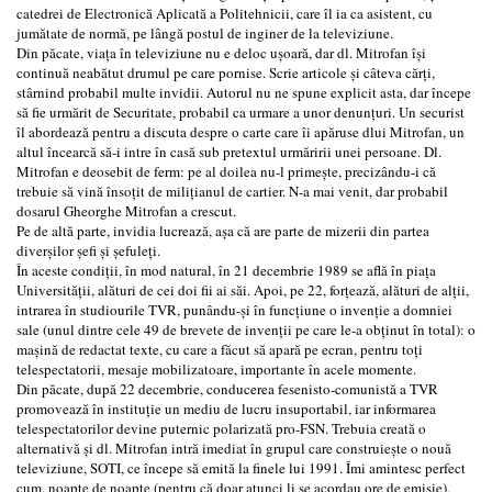
catedrei de Electronică Aplicată a Politehnicii, care îl ia ca asistent, cu
jumătate de normă, pe lângă postul de inginer de la televiziune.
Din păcate, viața în televiziune nu e deloc ușoară, dar dl. Mitrofan își
continuă neabătut drumul pe care pornise. Scrie articole și câteva cărți,
stârnind probabil multe invidii. Autorul nu ne spune explicit asta, dar începe
să fie urmărit de Securitate, probabil ca urmare a unor denunțuri. Un securist
îl abordează pentru a discuta despre o carte care îi apăruse dlui Mitrofan, un
altul încearcă să-i intre în casă sub pretextul urmăririi unei persoane. Dl.
Mitrofan e deosebit de ferm: pe al doilea nu-l primește, precizându-i că
trebuie să vină însoțit de milițianul de cartier. N-a mai venit, dar probabil
dosarul Gheorghe Mitrofan a crescut.
Pe de altă parte, invidia lucrează, așa că are parte de mizerii din partea
diverșilor șefi și șefuleți.
În aceste condiții, în mod natural, în 21 decembrie 1989 se află în piața
Universității, alături de cei doi fii ai săi. Apoi, pe 22, forțează, alături de alții,
intrarea în studiourile TVR, punându-și în funcțiune o invenție a domniei
sale (unul dintre cele 49 de brevete de invenții pe care le-a obținut în total): o
mașină de redactat texte, cu care a făcut să apară pe ecran, pentru toți
telespectatorii, mesaje mobilizatoare, importante în acele momente.
Din păcate, după 22 decembrie, conducerea fesenisto-comunistă a TVR
promovează în instituție un mediu de lucru insuportabil, iar informarea
telespectatorilor devine puternic polarizată pro-FSN. Trebuia creată o
alternativă și dl. Mitrofan intră imediat în grupul care construiește o nouă
televiziune, SOTI, ce începe să emită la finele lui 1991. Îmi amintesc perfect
cum, noapte de noapte (pentru că doar atunci li se acordau ore de emisie),