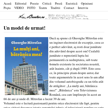
Acasă
Editorial
Poezie
Critică
Proză
Eseistică
Opiniuni
Poşta
VIDEO
FOTO
Teatru
Traditii
Contact
Interviu
Un model de urmat!
Dacă aș spune că Gheorghe Mitrofan este
un inginer electronist de excepție, ceea ce
e perfect adevărat, aș rosti doar jumătate
din adevărul despre acest om! Cealaltă
jumătate o reprezintă lupta lui
permanentă cu nedreptatea, sub toate
formele existente în societatea noastră,
atât înainte, cât și după 1989. Este ceea
ce, în principiu știam despre autor, dar
toate argumentele în acest sens le-am aflat
din volumul autobiografic cu un titlu atât
de atrăgător: „La mulți ani, bătrânica
mea!” „Bătrânica” este Televiziunea
Română, cea care împlinește în acest an
66 de ani și unde dl. Mitrofan a lucrat 39 de ani.
Volumul este o lectură pasionantă pentru orice electronist (de fapt, pentru
orice cititor) deoarece istoria suportului tehnic al televiziunii române se scrie