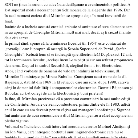
SOTI ne ținea la curent cu adevărata desfășurare a evenimentelor politice. A
fost suportul media necesar pentru Schimbarea de la alegerile din 1996. Dar
în acel moment cariera dlui Mitrofan se apropia deja în mod inevitabil de
final.
Înainte de a încheia această cronică, trebuie să amintesc câteva elemente care
m-au apropiat de Gheorghe Mitrofan mult mai mult decât aș fi crezut înainte
de a citi cartea.
În primul rând, spune că la terminarea liceului (în 1954) este contactat de
„tovarăși” care îi propun să meargă la Școala Superioară de Partid „Ștefan
Gheorghiu”. Refuză ferm și se îndreaptă spre Electronică! După exact 12 ani,
tot la terminarea liceului, același lucru l-am pățit și eu: am refuzat propunerea
de a urma Dreptul în cadrul Securității, alegând ferm ... tot Electronica.
Apoi, când vorbește de oamenii de valoare întâlniți în televiziune, dl.
Mitrofan îl amintește pe Mircea Bubulac. Cunoșteam acest nume de la dl.
Băjenescu, stabilit din 1969 în Elveția, cu care am scris, după 1990, câteva
cărți în domeniul fiabilității componentelor electronice. Domnii Băjenescu și
Bubulac au fost colegi de an la Electronică și buni prieteni!
În fine, dl. Mitrofan precizează că a prezentat comunicări la mai multe ediții
ale Conferinței Anuale de Semiconductoare, prima dintre ele în 1983, adică
anul în care eu am devenit pentru câțiva ani managerul conferinței. Sigur că
îmi amintesc de acea comunicare a dlui Mitrofan, pentru a cărei acceptare am
pledat viguros.
Volumul se încheie cu două interviuri acordate de autor Marinei Almășan și
lui Ion Vasiu, care întregesc portretul unui inginer electronist care nu se
închide în „turnul de fildeș” (ca atâția alții), ci se implică puternic în viața