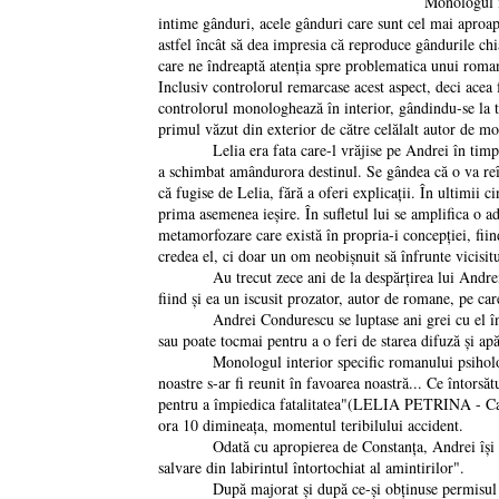
Monologul interior,
intime gânduri, acele gânduri care sunt cel mai aproape
astfel încât să dea impresia că reproduce gândurile ch
care ne îndreaptă atenția spre problematica unui roma
Inclusiv controlorul remarcase acest aspect, deci acea
controlorul monologhează în interior, gândindu-se la tot
primul văzut din exterior de către celălalt autor de mo
Lelia era fata care-l vrăjise pe Andrei în timpul anil
a schimbat amândurora destinul. Se gândea că o va reînt
că fugise de Lelia, fără a oferi explicații. În ultimii c
prima asemenea ieşire. În sufletul lui se amplifica o a
metamorfozare care există în propria-i concepției, fi
credea el, ci doar un om neobişnuit să înfrunte vicisitu
Au trecut zece ani de la despărțirea lui Andrei de L
fiind şi ea un iscusit prozator, autor de romane, pe ca
Andrei Condurescu se luptase ani grei cu el însuşi, c
sau poate tocmai pentru a o feri de starea difuză şi apă
Monologul interior specific romanului psihologic îl
noastre s-ar fi reunit în favoarea noastră... Ce întorsăt
pentru a împiedica fatalitatea"(LELIA PETRINA - Cap. I
ora 10 dimineața, momentul teribilului accident.
Odată cu apropierea de Constanța, Andrei îşi dădea 
salvare din labirintul întortochiat al amintirilor".
După majorat şi după ce-şi obținuse permisul de c