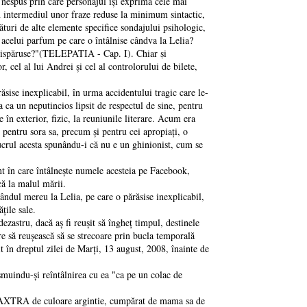
espus prin care personajul îşi exprimă cele mai
in intermediul unor fraze reduse la minimum sintactic,
turi de alte elemente specifice sondajului psihologic,
acelui parfum pe care o întâlnise cândva la Lelia?
e dispăruse?"(TELEPATIA - Cap. I). Chiar ṣi
, cel al lui Andrei şi cel al controlorului de bilete,
ise inexplicabil, în urma accidentului tragic care le-
 ca un neputincios lipsit de respectul de sine, pentru
e în exterior, fizic, la reuniunile literare. Acum era
 pentru sora sa, precum şi pentru cei apropiați, o
ucrul acesta spunându-i că nu e un ghinionist, cum se
 în care întâlneşte numele acesteia pe Facebook,
că la malul mării.
dul mereu la Lelia, pe care o părăsise inexplicabil,
țile sale.
tru, dacă aş fi reuşit să îngheț timpul, destinele
care să reuşească să se strecoare prin bucla temporală
 în dreptul zilei de Marți, 13 august, 2008, înainte de
indu-şi reîntâlnirea cu ea "ca pe un colac de
XTRA de culoare argintie, cumpărat de mama sa de