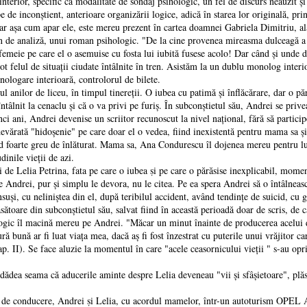
 specific ca modalitate de sondaj psihologic, un fel de discurs neauzit şi n
 de inconştient, anterioare organizării logice, adică în starea lor originală, pr
iar aşa cum apar ele, este mereu prezent în cartea doamnei Gabriela Dimitriu, ală
n de analiză, unui roman psihologic. "De la cine provenea mireasma dulceagă a 
 femeie pe care el o asemuise cu fosta lui iubită fusese acolo! Dar când şi und
 felul de situații ciudate întâlnite în tren. Asistăm la un dublu monolog interior
nologare interioară, controlorul de bilete.
or de liceu, în timpul tinereții. O iubea cu patimă şi înflăcărare, dar o părăs
âlnit la cenaclu şi că o va privi pe furiş. În subconştietul său, Andrei se privea
inci ani, Andrei devenise un scriitor recunoscut la nivel național, fără să particip
devărată "hidoşenie" pe care doar el o vedea, fiind inexistentă pentru mama sa şi
ind foarte greu de înlăturat. Mama sa, Ana Condurescu îl dojenea mereu pentru l
dinile vieții de azi.
elia Petrina, fata pe care o iubea ṣi pe care o părăsise inexplicabil, moment
re Andrei, pur şi simplu le devora, nu le citea. Pe ea spera Andrei să o întâlneas
u neliniştea din el, după teribilul accident, având tendințe de suicid, cu gân
sătoare din subconştietul său, salvat fiind în această perioadă doar de scris, de că
 macină mereu pe Andrei. "Măcar un minut înainte de producerea acelui dezas
ură bună ar fi luat viața mea, dacă aş fi fost înzestrat cu puterile unui vrăjitor 
I). Se face aluzie la momentul în care "acele ceasornicului vieții " s-au oprit
seama că aducerile aminte despre Lelia deveneau "vii şi sfâşietoare", plăsmu
onducere, Andrei ṣi Lelia, cu acordul mamelor, într-un autoturism OPEL A