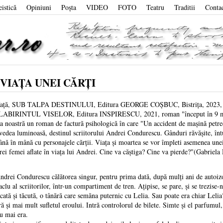
eistică
Opiniuni
Poşta
VIDEO
FOTO
Teatru
Traditii
Conta
 VIAȚA UNEI CĂRȚI
SUB TALPA DESTINULUI, Editura GEORGE COŞBUC, Bistrița, 2023, este a
BIRINTUL VISELOR, Editura INSPIRESCU, 2021, roman "început în 9 mai 2
ă un roman de factură psihologică în care "Un accident de maşină petrecut î
evedea luminoasă, destinul scriitorului Andrei Condurescu. Gânduri răvăşite, întu
mână în mână cu personajele cărții. Viața şi moartea se vor împleti asemenea une
 trei femei aflate în viața lui Andrei. Cine va căştiga? Cine va pierde?"(Gabriel
ondurescu călătorea singur, pentru prima dată, după mulți ani de autoizolare
clu al scriitorilor, într-un compartiment de tren. Ațipise, se pare, şi se trezise-
şcată şi tăcută, o tânără care semăna puternic cu Lelia. Sau poate era chiar Leli
 şi mai mult sufletul eroului. Intră controlorul de bilete. Simte şi el parfumu
nu mai era.