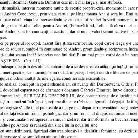
ui doamnei Gabriela Dimitriu este mult mai largă şi mai stufoasă.
aliză, intervin momente multe de creație propriu-zisă, momente în care roma
lui Andrei Condurescu, prin viața căruia, pe lângă mama Ana şi sora lui, Emilia,
 toate odată, viața lor intersectându-se cu cea a lui Andrei în varii momente, to
şi dragostea tristă a Leliei pentru Andrei, (bolnavă fiind, Lelia află că va muri c
ndrei sunt tot cunoscuți ai acestuia, dar ei nu au valori semnificative în subco
gere.
priul lor copil, născut fără ştirea scriitorului, copil care-i leagă şi-i uneşt
se de soț, şi iubindu-l în continuare pe Andrei, promițându-şi reciproc să înceapă
-ai dat seama încă? Andreiaş este fiul tău! El nu mai putea vorbi de atâta bucuri
RENAŞTEREA - Cap. LII).
pe prin destoinicia autoarei de a se descurca cu atâta uşurință ṣi farmec în
a unei specii epice amenințate nu o dată în peisajul vieții noastre literare de per
najului modern asaltat de înțelegerea condiției sale existențiale.
ză, conceput în spirit sthendalian, cu nuanțe din Dostoievschi, Gide şi Prou
ură, dovedind capacitatea de afirmare a doamnei Gabriela Dimitriu într-o direcţie 
nul său, SUB TALPA DESTINULUI, de o concentrare şi de o luciditate ieşite
şi traumatizat îndrăgostit, acțiune din care răzbate enigmaticul degajat de ființa 
ire reuşeşte să afle în el puterea de a merge mai departe, reinventându-se şi red
ață este un roman psihologic, dar şi un roman al dragostei, romanul unei rătă
şi consumată-n retragerea în sine, în izolare, dar transformată în bucuria renaşt
ându-l pe Andrei să renască din sinea lui în noua lui sine.
definitorii, figurând căutarea obsesivă a idealității feminine, cu deziluzia d
mă reuşeşte să se smulgă cu ajutorul dragostei.