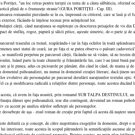
 Portiței, "un loc retras pentru turiştii cu tenta de a căuta sălbăticia, oferind o
 exotică plină de o frumusețe stranie"(GURA PORTIȚEI - Cap. III).
 romanului pierzându-se în ea, împreună cu cititorul, care se lasă şi el fura
n exterior, făcându-le înțelese tocmai prin neînțelesul lor.
 cărții, când narațiunea se-mpleteşte cu descrierea peisajelor de vis din De
act de stufăiş, rogoz, papură şi sălcii pitice, aşezate simetric, de-o parte şi de 
l traseului cu trenul, reapărându-i iar în fața ochilor în toată splendoarea ei
asemenea unei statui de ceară, iar pe fața ei se putea observa o paloare cadave
manifestă perpetuu pe parcursul cărții, făcându-ne să visăm, să ne trezim din 
oului, luând parte la toate chinurile şi frământările lui, care l-au ținut bună pa
e care şi le punea, adus cu picioarele pe pământ, din când în când, de mama şi de 
iul psihoanalizei, nu numai în domeniul creaţiei literare, dacă ținem seama
lor evolutive ale personajului pe parcursul derulării narațiunilor textului epic. C
fel ca şi modificarea radicală a relațiilor dintre personaje, toate acestea ducând 
sta, că avem în fața noastră, prin romanul SUB TALPA DESTINULUI, un rom
linația dânsei spre psihoanaliză, iese din contingent, devenind un roman psiholog
v cu accent pe analiza stărilor sufleteşti ale personajelor.
te de aşa - zisul roman de creație prin faptul că acesta dă naştere unor tipur
finită ca şi concept, de către majotitatea exegeților în domeniu, drept o moda
i lui interioare, toate acestea în scopul pătrunderii în semnificațiile ascunse ale 
sihologică utilizate de scriitorul respectiv. Printre acestea, pe prim plan întâl