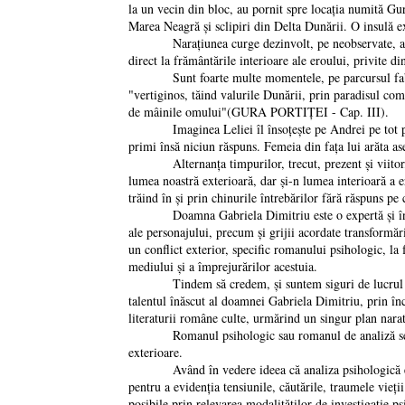
la un vecin din bloc, au pornit spre locația numită Gura
Marea Neagră şi sclipiri din Delta Dunării. O insulă
Narațiunea curge dezinvolt, pe neobservate, autoarea
direct la frământările interioare ale eroului, privite di
Sunt foarte multe momentele, pe parcursul fabulaţiei
"vertiginos, tăind valurile Dunării, prin paradisul comp
de mâinile omului"(GURA PORTIȚEI - Cap. III).
Imaginea Leliei îl însoţeşte pe Andrei pe tot parcursu
primi însă niciun răspuns. Femeia din fața lui arăta 
Alternanța timpurilor, trecut, prezent şi viitor, se 
lumea noastră exterioară, dar şi-n lumea interioară a er
trăind în şi prin chinurile întrebărilor fără răspuns p
Doamna Gabriela Dimitriu este o expertă şi în domen
ale personajului, precum şi grijii acordate transformări
un conflict exterior, specific romanului psihologic, la 
mediului şi a împrejurărilor acestuia.
Tindem să credem, şi suntem siguri de lucrul ace
talentul înăscut al doamnei Gabriela Dimitriu, prin înc
literaturii române culte, urmărind un singur plan narati
Romanul psihologic sau romanul de analiză se deosebeş
exterioare.
Având în vedere ideea că analiza psihologică este de
pentru a evidenția tensiunile, căutările, traumele vieți
posibile prin relevarea modalităților de investigație p