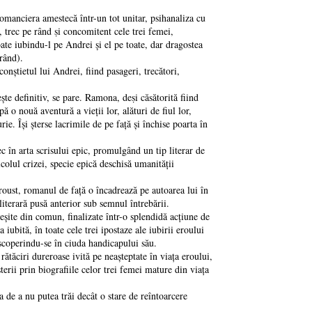
nciera amestecă într-un tot unitar, psihanaliza cu
 trec pe rând ṣi concomitent cele trei femei,
ate iubindu-l pe Andrei şi el pe toate, dar dragostea
urând).
nştietul lui Andrei, fiind pasageri, trecători,
e definitiv, se pare. Ramona, deṣi căsătorită fiind
 o nouă aventură a vieții lor, alături de fiul lor,
e. Îşi şterse lacrimile de pe față şi închise poarta în
 arta scrisului epic, promulgând un tip literar de
icolul crizei, specie epică deschisă umanității
st, romanul de față o încadrează pe autoarea lui în
literară pusă anterior sub semnul întrebării.
 din comun, finalizate într-o splendidă acțiune de
iubită, în toate cele trei ipostaze ale iubirii eroului
escoperindu-se în ciuda handicapului său.
ciri dureroase ivită pe neaşteptate în viața eroului,
erii prin biografiile celor trei femei mature din viața
e a nu putea trăi decât o stare de reîntoarcere