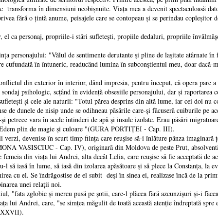
oate transforma în dimensiuni neobişnuite. Viața mea a devenit spectaculoasă dat
vea fără o țintă anume, peisajele care se contopeau şi se perindau copleşitor de 
ersonaj, propriile-i stări sufleteşti, propiile dedaluri, propriile învălmăşeli 
ersonajului: "Vălul de sentimente derutante şi pline de laşitate atârnate în faț
re cufundată în întuneric, readucând lumina în subconştientul meu, doar dacă-mi 
ul din exterior în interior, dând impresia, pentru început, că opera pare a f
j psihologic, scțând în evidență obsesiile personajului, dar şi raportarea c
sufleteşti şi cele ale naturii: "Totul părea desprins din altă lume, iar cei doi nu 
nse de dunele de nisip unde se odihneau păsările care-şi făcuseră cuiburile pe a
-şi petrece vara în acele întinderi de apă şi insule izolate. Erau păsări migratoar
acel Edem plin de magie şi culoare "(GURA PORTIȚEI - Cap. III).
 devenise în scurt timp ființa care reuşise să-i înlăture pânza imaginară țes
RAMONA VASISCIUC - Cap. IV), originară din Moldova de peste Prut, absolventă 
emeia din viața lui Andrei, alta decât Lelia, care reuşise să fie acceptată de ace
ndu-l să iasă în lume, să iasă din izolarea apăsătoare şi să plece la Constanța, l
irea cu el. Se îndrăgostise de el subit deşi în sinea ei, realizase încă de la prim
inarea unei relații noi.
fata zglobie şi mereu pusă pe şotii, care-l plăcea fără azcunzişuri şi-i făce
a lui Andrei, care, "se simțea măgulit de toată această atenție îndreptată spre 
. XXVII).