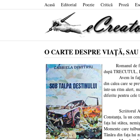
Acasă
Editorial
Poezie
Critică
Proză
Es
O CARTE DESPRE VIAȚĂ, SAU
Romanul de față, 
după TRECUTUL, LA
Avem în fața noastr
din calea care se pr
într-un ritm alert, 
diferite pentru cele
Scriitorul Andrei C
Constanța, la un cena
fața lui stătea, nemi
Momente care tulbură
Tânăra din fața lui 