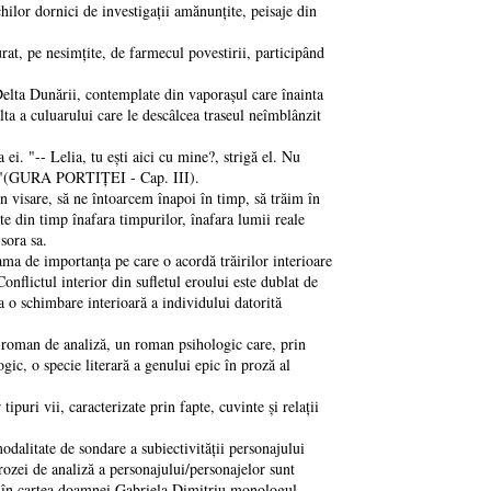
chilor dornici de investigaţii amănunțite, peisaje din
t, pe nesimțite, de farmecul povestirii, participând
lta Dunării, contemplate din vaporaşul care înainta
alta a culuarului care le descâlcea traseul neîmblânzit
. "-- Lelia, tu eşti aici cu mine?, strigă el. Nu
rică"(GURA PORTIȚEI - Cap. III).
visare, să ne întoarcem înapoi în timp, să trăim în
rte din timp înafara timpurilor, înafara lumii reale
sora sa.
 de importanța pe care o acordă trăirilor interioare
onflictul interior din sufletul eroului este dublat de
la o schimbare interioară a individului datorită
an de analiză, un roman psihologic care, prin
ic, o specie literară a genului epic în proză al
i vii, caracterizate prin fapte, cuvinte şi relații
litate de sondare a subiectivității personajului
prozei de analiză a personajului/personajelor sunt
nim în cartea doamnei Gabriela Dimitriu monologul