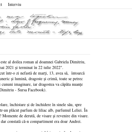
ct
Interviu
l doilea roman al doamnei Gabriela Dimitriu,
021 şi terminat în 22 iulie 2022".
ntr-o zi nefastă de marți, 13, avea să, întoarcă
neric şi lumină, dragoste şi crimă, toate se petrec
i cununi imaginare, iar dragostea va căpăta nuanțe
a Dimitriu - Sursa Facebook).
, închistare ṣi de închidere în sinele său, spre
ntr-un plăcut parfum de liliac alb, parfumul Leliei. În
a? Momente de derută, de visare şi revenire din visare.
l, dar constată că-n compartiment era doar Andrei.