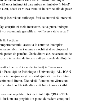
orită unor întâmplări care mi-au schimbat-o în bine!",
alert, odată cu viteza trenului în care se afla de peste
şi încurcături sufleteşti, fără ca autorul să intervină
a conştiinței mele interioare, se va putea îndrepta
voi recunoaşte greşelile şi voi încerca să le repar!"
i fără acțiune.
omportamentului acestuia la anumite întâmplări
contenesc să-şi facă semne cu ochii şi să se ciupească
cele petice de pământ. Unele dintre ele, reveneau an de
e, care înfruntau de fiecare dată pericolele dezlănțuite
ută chiar de el (n.n. de Andrei) în încercarea
a Facultății de Psihologie a Universității AL. IOAN
sta în preajma sa şi care să-l ajute să treacă cu bine
a evenimentul literar. Niciodată, Ramona nu văzuse un
ul contact cu flăcările din ochii lui, că avea să aibă
a avansuri repetate, fără nicio inhibiție"(REGRETE
el, însă nu era pregătit din punct de vedere emoțional