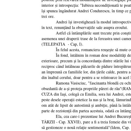
interior ṣi introspecția: "Iubirea necondiționată te p
îşi spunea îngândurat Andrei Condurescu, în timp ce pri
trei ore.
Andrei îşi investighează la modul introspectiv, el ca p
în text, renunțând la observațiile sale asupra eroului.
Astfel că întâmplările sunt trecute prin conştiința p
asemenea unei draperii trase de la fereastra unei came
(TELEPATIA - Cap, I).
În felul acesta, romanciera reuşeşte să mute conflict
În fond, întâlnim în roman dese modalităţi de sonda
exterioare, precum şi la concordanța dintre stările lui 
reciproc când întâlneau pâlcurile de pădure întrepătru
an împreună cu familiile lor, din țările calde, pentru a
din înaltul cerului, doar pentru a se reîntoarce în 
Ramona Vasisciuc, "fascinanta blondă cu ochii verzi,
obsedantă de a-şi proteja propriile păreri de rău"(
CUZA din Iaşi, colegă cu Emilia, sora lui Andrei, este f
peste desele operații estetice la nas şi la braț, lămuri
om atât de lipsit de autostimă şi ambiție, până la întâln
parte de rezistență din partea acestuia, odată cu întâmp
Ela, cea care-i prezentase lui Andrei Bucureştiul, "
TÂRZII - Cap. XXVII), pare a fi a treia femeie din viaț
să gestioneze o nouă relație sentimentală"(Idem, Cap