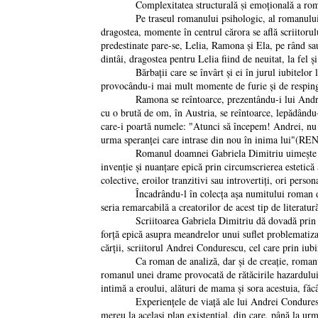
Complexitatea structurală ṣi emoțională a romanul
Pe traseul romanului psihologic, al romanului de an
dragostea, momente în centrul cărora se află scriitoru
predestinate pare-se, Lelia, Ramona şi Ela, pe rând sau
dintâi, dragostea pentru Lelia fiind de neuitat, la fel 
Bărbații care se învârt şi ei în jurul iubitelor lui A
provocându-i mai mult momente de furie şi de respin
Ramona se reîntoarce, prezentându-i lui Andrei pe pro
cu o brută de om, în Austria, se reîntoarce, lepădându-
care-i poartă numele: "Atunci să începem! Andrei, nu ți
urma speranței care intrase din nou în inima lui"(
Romanul doamnei Gabriela Dimitriu uimeşte îndeaproa
invenție şi nuanțare epică prin circumscrierea estetică 
colective, eroilor tranzitivi sau introvertiți, ori perso
Încadrându-l în colecța aşa numitului roman de anali
seria remarcabilă a creatorilor de acest tip de literat
Scriitoarea Gabriela Dimitriu dă dovadă prin roma
forță epică asupra meandrelor unui suflet problematizat 
cărții, scriitorul Andrei Condurescu, cel care prin iub
Ca roman de analiză, dar şi de creație, romanul de f
romanul unei drame provocată de rătăcirile hazardului, 
intimă a eroului, alături de mama şi sora acestuia, făc
Experiențele de viață ale lui Andrei Condurescu sunt 
mereu la acelaşi plan existențial, din care, până la ur