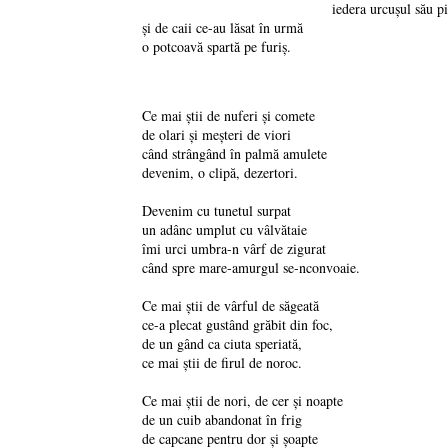
iedera urcușul său pi
și de caii ce-au lăsat în urmă
o potcoavă spartă pe furiș.
Ce mai știi de nuferi și comete
de olari și meșteri de viori
când strângând în palmă amulete
devenim, o clipă, dezertori.
Devenim cu tunetul surpat
un adânc umplut cu vâlvătaie
îmi urci umbra-n vârf de zigurat
când spre mare-amurgul se-nconvoaie.
Ce mai știi de vârful de săgeată
ce-a plecat gustând grăbit din foc,
de un gând ca ciuta speriată,
ce mai știi de firul de noroc.
Ce mai știi de nori, de cer și noapte
de un cuib abandonat în frig
de capcane pentru dor și șoapte