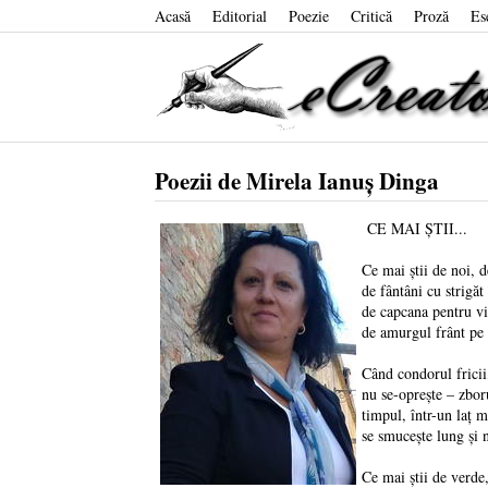
Acasă
Editorial
Poezie
Critică
Proză
Es
Poezii de Mirela Ianuș Dinga
CE MAI ȘTII...
Ce mai știi de noi, d
de fântâni cu strigăt 
de capcana pentru vis
de amurgul frânt pe 
Când condorul fricii,
nu se-oprește – zbor
timpul, într-un laț m
se smucește lung și 
Ce mai știi de verde