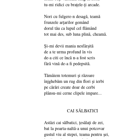
tu-mi ridici cu brațele-ți arcade.
Nori cu fulgere-n desagă, teamă
frunzele arțarilor gemând
dorul tău ca lupul cel flămând
tot mai des, sub luna plină, cheamă.
Și-mi devii mania nesfârșită
de a te urma profund în vis
de-a citi ce încă n-a fost scris
fără vină de-a fi pedepsită.
Tămâiem totemuri și răzoare
înjghebăm un rug din flori și ierbi
pe cărări create doar de cerbi
plânsu-mi cerne clipele impare...
CAI SĂLBATICI
Astăzi cai sălbatici, țesălați de zei,
bat la poarta-naltă-a unui potcovar
gustul viu al stepei, teama pentru șei,