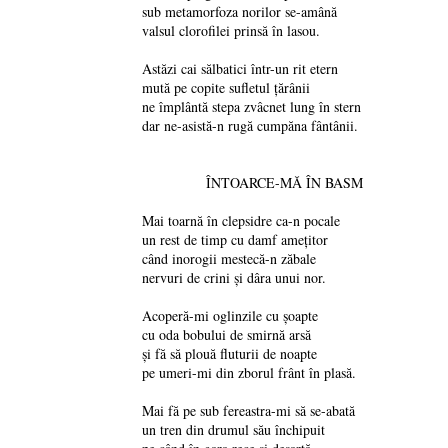
sub metamorfoza norilor se-amână
valsul clorofilei prinsă în lasou.
Astăzi cai sălbatici într-un rit etern
mută pe copite sufletul țărânii
ne împlântă stepa zvâcnet lung în stern
dar ne-asistă-n rugă cumpăna fântânii.
ÎNTOARCE-MĂ ÎN BASM
Mai toarnă în clepsidre ca-n pocale
un rest de timp cu damf amețitor
când inorogii mestecă-n zăbale
nervuri de crini și dâra unui nor.
Acoperă-mi oglinzile cu șoapte
cu oda bobului de smirnă arsă
și fă să plouă fluturii de noapte
pe umeri-mi din zborul frânt în plasă.
Mai fă pe sub fereastra-mi să se-abată
un tren din drumul său închipuit