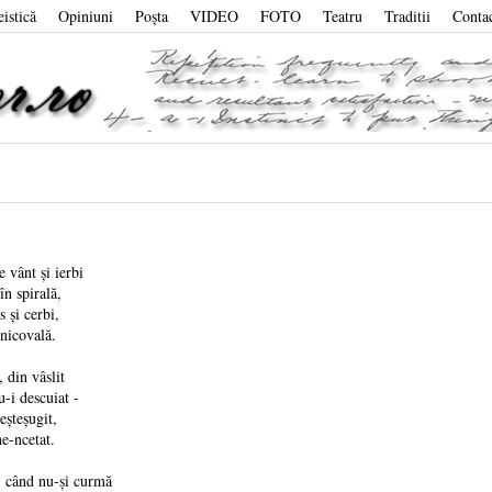
eistică
Opiniuni
Poşta
VIDEO
FOTO
Teatru
Traditii
Conta
e vânt și ierbi
în spirală,
 și cerbi,
nicovală.
 din vâslit
u-i descuiat -
eșteșugit,
ne-ncetat.
, când nu-și curmă