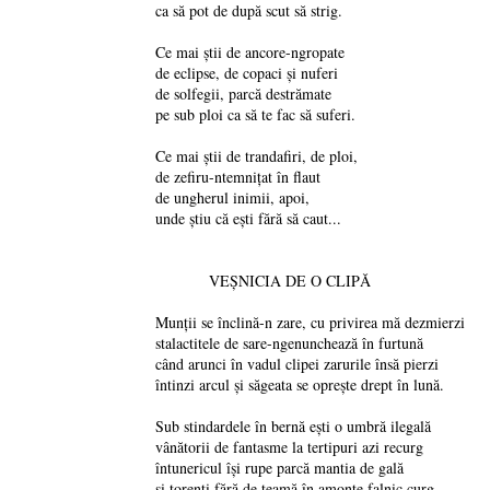
ca să pot de după scut să strig.
Ce mai știi de ancore-ngropate
de eclipse, de copaci și nuferi
de solfegii, parcă destrămate
pe sub ploi ca să te fac să suferi.
Ce mai știi de trandafiri, de ploi,
de zefiru-ntemnițat în flaut
de ungherul inimii, apoi,
unde știu că ești fără să caut...
VEȘNICIA DE O CLIPĂ
Munții se înclină-n zare, cu privirea mă dezmierzi
stalactitele de sare-ngenunchează în furtună
când arunci în vadul clipei zarurile însă pierzi
întinzi arcul și săgeata se oprește drept în lună.
Sub stindardele în bernă ești o umbră ilegală
vânătorii de fantasme la tertipuri azi recurg
întunericul își rupe parcă mantia de gală
și torenți fără de teamă în amonte falnic curg.