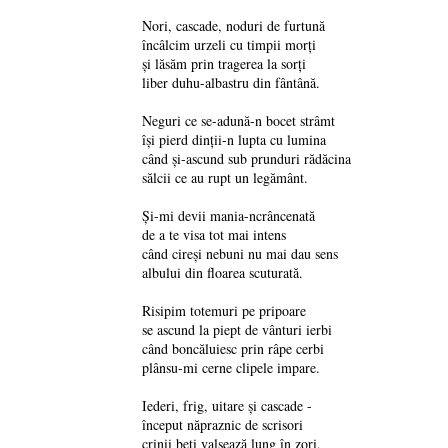
Nori, cascade, noduri de furtună
încâlcim urzeli cu timpii morți
și lăsăm prin tragerea la sorți
liber duhu-albastru din fântână.
Neguri ce se-adună-n bocet strâmt
își pierd dinții-n lupta cu lumina
când și-ascund sub prunduri rădăcina
sălcii ce au rupt un legământ.
Și-mi devii mania-ncrâncenată
de a te visa tot mai intens
când cireși nebuni nu mai dau sens
albului din floarea scuturată.
Risipim totemuri pe pripoare
se ascund la piept de vânturi ierbi
când boncăluiesc prin râpe cerbi
plânsu-mi cerne clipele impare.
Iederi, frig, uitare și cascade -
început năpraznic de scrisori
crinii beți valsează lung în zori,