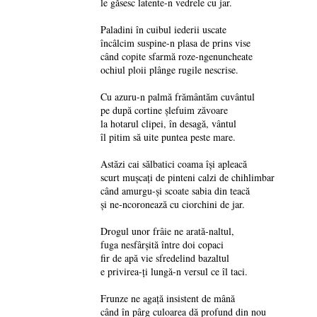
le găsesc latente-n vedrele cu jar.
Paladini în cuibul iederii uscate
încâlcim suspine-n plasa de prins vise
când copite sfarmă roze-ngenuncheate
ochiul ploii plânge rugile nescrise.
Cu azuru-n palmă frământăm cuvântul
pe după cortine șlefuim zăvoare
la hotarul clipei, în desagă, vântul
îl pitim să uite puntea peste mare.
Astăzi cai sălbatici coama își apleacă
scurt mușcați de pinteni calzi de chihlimbar
când amurgu-și scoate sabia din teacă
și ne-ncoronează cu ciorchini de jar.
Drogul unor frâie ne arată-naltul,
fuga nesfârșită între doi copaci
fir de apă vie sfredelind bazaltul
e privirea-ți lungă-n versul ce îl taci.
Frunze ne agață insistent de mână
când în pârg culoarea dă profund din nou