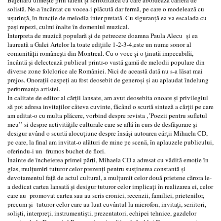
solistă. Ne-a încântat cu vocea-i plăcută dar fermă, pe care o modelează cu
ușurință, în funcție de melodia inter-pretată. Cu siguranță ea va escalada cu
pași repezi, culmi înalte în domeniul muzical.
Interpreta de muzică populară și de petrecere doamna Paula Alecu şi ea
laureată a Galei Artelor la toate edițiile 1-2-3-4,este un nume sonor al
comunității românești din Montreal. Cu o voce și o ținută impecabilă,
încântă și delectează publicul printr-o vastă gamă de melodii populare din
diverse zone folclorice ale României. Nici de această dată nu s-a lăsat mai
prejos. Onorații oaspeți au fost deosebit de generoși și au aplaudat îndelung
performanța artistei.
În calitate de editor al cărții lansate, am avut deosebita onoare și privilegiul
să pot adresa invitaților câteva cuvinte, făcând o scurtă sinteză a cărții pe care
am editat-o cu multa plăcere, vorbind despre revista ‚’Poezii pentru sufletul
meu’’ si despre activitățile culturale care se află în curs de desfășurare și
desigur având o scurtă alocuțiune despre însăși autoarea cărții Mihaela CD,
pe care, la final am invitat-o alături de mine pe scenă, în aplauzele publicului,
oferindu-i un frumos buchet de flori.
Înainte de încheierea primei părți, Mihaela CD a adresat cu vădită emoție în
glas, mulțumiri tuturor celor prezenți pentru susținerea constantă și
devotamentul față de actul cultural, a mulțumit celor două prietene cărora le-
a dedicat cartea lansată și desigur tuturor celor implicați în realizarea ei, celor
care au promovat cartea sau au scris cronici, recenzii, familiei, prietenilor,
precum și tuturor celor care au luat cuvântul la microfon, invitați, scriitori,
soliști, interpreți, instrumentiști, prezentatori, echipei tehnice, gazdelor