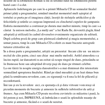
noastre de la Domeniul Roman si nu in ultimul rând lui Dumnezeu pentru
harul care i l-a dat.
Aplauzele îndelungate pe care le-a primit Mihaela CD au semnalat finalul
primei părți a programului, urmând imediat momentul mult așteptat al
tortului ce purta pe el imaginea cărții, însoțit de steluțele artificiilor și de
felicitările și urările ce curgeau împreună cu clinchetul cupelor de șampanie.
Euforia momentului a continuat pe durata mai multor minute, timp în care s-a
cântat la unison melodia „La mulți ani” a lui Radu Ile, devenită șlagăr, fiind
adoptată și utilizată în cadrul diverselor evenimente organizate de editură.
După celebra poză de grup care păstrează zâmbetul și magia momentului, a
urmat pauza, timp în care Mihaela CD a oferit cu mare bucurie autografe
tuturor cititorilor săi.
Ȋn a doua parte a programului, artiștii au prezentat fiecare câte un un micro-
recital de câte patru, cinci sau chiar mai multe melodii. Astfel atmosfera s-a
încins rapid, iar dansatorii n-au ezitat să ocupe ringul de dans, prinzându-se
în frumoase hore sau adoptând diverși pași de dans pe ritmuri celebre.
La ore târzii în noapte energia dansatorilor s-a mai diminuat din intensitate
semnalând apropierea finalului. Rând pe rând musafirii și-au luat rămas bun
până la următoarea revedere, care, cu siguranță va fi una la fel de plăcută și
reconfortantă.
Îmi iau și eu la revedere aici, cu speranța că și data viitoare vom reuși să
picurăm momente de bucurie și armonie în sufletele iubitorilor de artă și
frumos. Așa cum Mihaela CD poate recolora cuvintele cu măiastra-i pană, la
fel putem și noi, ÎMPREUNĂ, să îmbrăcăm o seară în splendide nuanțe de
bucurie și armonie, făcând-o o seară de neuitat.