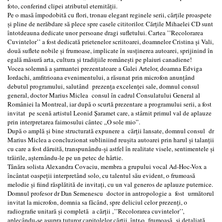
foto, conferind clipei atributul eternității.
Pe o masă împodobită cu flori, tronau elegant reginele serii, cărțile proaspete
și pline de nerăbdare să plece spre casele cititorilor. Cărțile Mihaelei CD sunt
întotdeauna dedicate unor persoane dragi sufletului. Cartea ’’Recolorarea
Cuvintelor’’ a fost dedicată prietenelor scriitoarei, doamnelor Cristina și Vali,
două suflete nobile și frumoase, implicate în susținerea autoarei, sprijinind în
egală măsură arta, cultura și tradițiile românești pe plaiuri canadiene!
Vocea solemnă a șarmantei prezentatoare a Galei Artelor, doamna Edviga
Iordachi, amfitrioana evenimentului, a răsunat prin microfon anunțând
debutul programului, salutând prezența excelenței sale, domnul consul
general, doctor Marius Miclea consul în cadrul Consulatului General al
României la Montreal, iar după o scurtă prezentare a programului serii, a fost
invitat pe scenă artistul Leonid Șaramet care, a stârnit primul val de aplauze
prin interpretarea faimosului cântec „O sole mio”.
După o amplă și bine structurată expunere a cărții lansate, domnul consul dr
Marius Miclea a concluzionat subliniind reușita autoarei prin harul și talanții
cu care a fost dăruită, transpunându-și astfel în realitate visele, sentimentele și
trăirile, așternându-le pe un petec de hârtie.
Tânăra solista Alexandra Covaciu, membra a grupului vocal Ad-Hoc-Vox a
încântat oaspeții interpretând solo, cu talentul său evident, o frumoasă
melodie și fiind răsplătită de invitați, cu un val generos de aplauze puternice.
Domnul profesor dr Dan Semenescu doctor in antropologie a fost următorul
invitat la microfon, domnia sa făcând, spre deliciul celor prezenți, o
radiografie unitară și completă a cărții ‚’’Recolorarea cuvintelor’’,
aplecându-se asupra tuturor capitolelor cărții, într-o frumoasă și detaliată