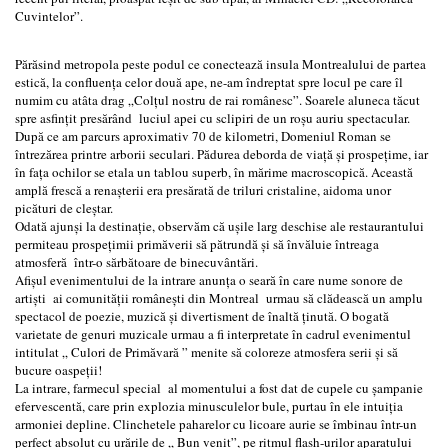
Cuvintelor”.
Părăsind metropola peste podul ce conectează insula Montrealului de partea
estică, la confluența celor două ape, ne-am îndreptat spre locul pe care îl
numim cu atâta drag „Colțul nostru de rai românesc”. Soarele aluneca tăcut
spre asfințit presărând luciul apei cu sclipiri de un roșu auriu spectacular.
După ce am parcurs aproximativ 70 de kilometri, Domeniul Roman se
întrezărea printre arborii seculari. Pădurea deborda de viață și prospețime, iar
în fața ochilor se etala un tablou superb, în mărime macroscopică. Această
amplă frescă a renașterii era presărată de triluri cristaline, aidoma unor
picături de cleștar.
Odată ajunși la destinație, observăm că ușile larg deschise ale restaurantului
permiteau prospețimii primăverii să pătrundă și să învăluie întreaga
atmosferă într-o sărbătoare de binecuvântări.
Afișul evenimentului de la intrare anunța o seară în care nume sonore de
artiști ai comunității românești din Montreal urmau să clădească un amplu
spectacol de poezie, muzică și divertisment de înaltă ținută. O bogată
varietate de genuri muzicale urmau a fi interpretate în cadrul evenimentul
intitulat „ Culori de Primăvară ” menite să coloreze atmosfera serii și să
bucure oaspeții!
La intrare, farmecul special al momentului a fost dat de cupele cu șampanie
efervescentă, care prin explozia minusculelor bule, purtau în ele intuiția
armoniei depline. Clinchetele paharelor cu licoare aurie se îmbinau într-un
perfect absolut cu urările de „ Bun venit”, pe ritmul flash-urilor aparatului