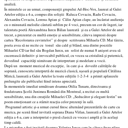
analiză.
În minutele ce au urmat, componenții grupului Ad-Hoc-Vox, laureat al Galei
Artelor ediția a 4-a, compus din soliștii Raluca Covaciu, Radu Covaciu,
Alexandra Covaciu, Lorena Apian și Călin Apian clape, au încântat audiența
cu o minunată melodie cântată sublim pe 4 voci, precum un cor de îngeri, iar
talentata poetă Alexandrina Iurcu Bălan laureată şi ea a Galei Artelor de anul
trecut, a prezentat cu multă emoție și sensibilitate, câteva impresii despre
cartea ’Recolorarea cuvintelor’’ și despre scriitoarea Mihaela CD. Mai târziu,
poeta avea să ne recite cu tonul său cald și blând, una dintre poeziile
Mihaelei CD iar fiul său Bogdan Iurcu, un solist de numai 8 anișori avea să
cucerească definitiv și irevocabil publicul, cu vocea sa cristalină și puternică,
dovedind capacități uimitoare de interpretare și modelare a vocii.
După un moment muzical de excepție, în care şi-a dovedit calitățile de
soprană, cunoscuta interpretă de muzică clasică, ușoară și populară Cătălina
Mirică, laureată a Galei Artelor la toate edițiile 1-2-3-4 a primit aplauzele
prelungite ale publicului fiind intens apreciată.
În momentele imediat următoare doamna Otilia Tunaru, directoarea și
fondatoarea Școlii Junimea Română din Montreal, a recitat cu multă
sensibilitate, una din creațiile Mihaelei CD: „Seducător și elegant festin” un
poem emoționant ce a stârnit reacția celor prezenți în sală.
Programul artistic și-a urmat cursul firesc alternând prezentările de carte cu
muzica, pe scenă fiind invitată soprana Diana Vîrlan, laureată a Galei Artelor
ediția a 4-a, care a interpretat o piesă clasică cu vocea-i amplă şi în același
timp caldă.
La microfon a fost invitată doamna Valeriea Iancu care în câteva fraze pline