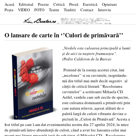
Acasă
Editorial
Poezie
Critică
Proză
Eseistică
Opiniuni
Poşta
VIDEO
FOTO
Teatru
Traditii
Contact
Interviu
O lansare de carte în ‘’Culori de primăvară’’
„Verdele este culoarea principală a lumii
și de-aici ia naștere frumusețea”.
(Pedro Calderon de la Barca)
Pornind de la esența acestui citat, îmi
„recolorez’’ si eu cuvintele, inspirându-
mă din titlul mai mult decât sugestiv al
cărții de critică literară ’’Recolorarea
cuvintelor’’ a scriitoarei Mihaela CD.
Astfel, verdele care sub zecile de spectre,
este culoarea dominantă a primăverii prin
care natura reînvie, așezat alături de o
paletă largă de culori vibrante devine o
pictură în „Culori de Primăvară” Acesta a
fost titlul pe care l-am dat evenimentului nostru din 27 aprilie 2024, în miez
de primăvară într-o abundență de culori, când a avut loc lansarea celui mai
recent pui literar, proaspăt ieșit de sub tipar, al Mihaelei CD: „Recolorarea