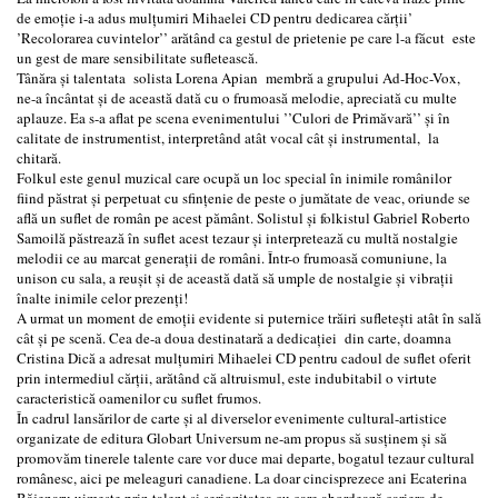
de emoție i-a adus mulțumiri Mihaelei CD pentru dedicarea cărții’
’Recolorarea cuvintelor’’ arătând ca gestul de prietenie pe care l-a făcut este
un gest de mare sensibilitate sufletească.
Tânăra și talentata solista Lorena Apian membră a grupului Ad-Hoc-Vox,
ne-a încântat și de această dată cu o frumoasă melodie, apreciată cu multe
aplauze. Ea s-a aflat pe scena evenimentului ’’Culori de Primăvară’’ și în
calitate de instrumentist, interpretând atât vocal cât și instrumental, la
chitară.
Folkul este genul muzical care ocupă un loc special în inimile românilor
fiind păstrat și perpetuat cu sfințenie de peste o jumătate de veac, oriunde se
află un suflet de român pe acest pământ. Solistul și folkistul Gabriel Roberto
Samoilă păstrează în suflet acest tezaur și interpretează cu multă nostalgie
melodii ce au marcat generații de români. Într-o frumoasă comuniune, la
unison cu sala, a reușit și de această dată să umple de nostalgie și vibrații
înalte inimile celor prezenți!
A urmat un moment de emoții evidente si puternice trăiri sufletești atât în sală
cât și pe scenă. Cea de-a doua destinatară a dedicației din carte, doamna
Cristina Dică a adresat mulțumiri Mihaelei CD pentru cadoul de suflet oferit
prin intermediul cărții, arătând că altruismul, este indubitabil o virtute
caracteristică oamenilor cu suflet frumos.
În cadrul lansărilor de carte și al diverselor evenimente cultural-artistice
organizate de editura Globart Universum ne-am propus să susținem și să
promovăm tinerele talente care vor duce mai departe, bogatul tezaur cultural
românesc, aici pe meleaguri canadiene. La doar cincisprezece ani Ecaterina
Băjenaru uimește prin talent și seriozitatea cu care abordează cariera de