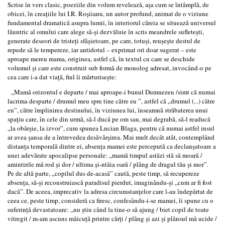
Scrise în vers clasic, poeziile din volum revelează, așa cum se întâmplă, de
obicei, în creațiile lui I.R. Roșiianu, un autor profund, animat de o viziune
fundamental dramatică asupra lumii, în interiorul căreia se situează universul
lăuntric al omului care alege să-și dezvăluie în scris meandrele sufletești,
generate deseori de tristeți sfâșietoare, pe care, totuși, reușește destul de
repede să le tempereze, iar antidotul – exprimat ori doar sugerat – este
aproape mereu mama, originea, astfel că, în textul cu care se deschide
volumul și care este construit sub formă de monolog adresat, invocând-o pe
cea care i-a dat viață, fiul îi mărturisește:
„Mamă orizontul e departe / mai aproape-i bunul Dumnezeu /simt că numai
lacrima desparte / drumul meu spre tine către eu ”, astfel că „drumul (...) către
eu”, către împlinirea destinului, în viziunea lui, înseamnă străbaterea unui
spațiu care, în cele din urmă, să-l ducă pe om sau, mai degrabă, să-l readucă
„la obârșie, la izvor”, cum spunea Lucian Blaga, pentru că numai astfel insul
ar avea șansa de a întrevedea desăvârșirea. Mai mult decât atât, contemplând
distanța temporală dintre ei, absența mamei este percepută ca declanșatoare a
unei adevărate apocalipse personale: „mamă timpul astăzi stă să moară /
amintirile mă rod și dor / ultima și-ntâia oară / plâng de dragul tău și mor”.
Pe de altă parte, „copilul dus de-acasă” caută, peste timp, să recupereze
absența, să-și reconstruiască paradisul pierdut, imaginându-și „cum ar fi fost
dacă”. De aceea, imprecativ la adresa circumstanțelor care l-au îndepărtat de
ceea ce, peste timp, consideră ca firesc, confesându-i-se mamei, îi spune cu o
suferință devastatoare: „nu știu când la tine-o să ajung / biet copil de toate
vitregit / m-am ascuns măicuță printre cărți / plâng și azi și plânsul mă ucide /