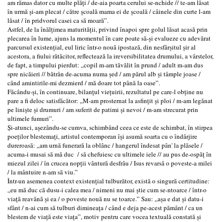
am rămas dator cu multe plăți / de-aia poarta cerului se-nchide // te-am lăsat
în urmă și-am plecat / către școală mama ei de școală / câinele din curte l-am
lăsat / în pridvorul casei ca să moară”.
Astfel, de la înălțimea maturității, privind înapoi spre golul lăsat acasă prin
plecarea în lume, ajuns la momentul în care poate să-și evalueze cu adevărat
parcursul existențial, eul liric într-o nouă ipostază, din nesfârșitul șir al
acestora, a fiului rătăcitor, reflectează la ireversibilitatea drumului, a vârstelor,
de fapt, a timpului pierdut: „copil m-am tăvălit în prund / adult m-am dus
spre nicăieri // bătrân de-acuma numa șed / am părul alb și tâmple joase /
când amintirile-mi dezmierd / mă doare tot până la oase”.
Făcându-și, în continuare, bilanțul viețuirii, rezultatul pe care-l obține nu
pare a fi deloc satisfăcător: „M-am prosternat la asfințit și ploi / m-am legănat
pe liniște și drumuri / am suferit de patimi și nevoi / m-am strecurat prin
ultimele fumuri”.
Și-atunci, așezându-se cumva, schimbând ceea ce este de schimbat, în stirpea
poeților blestemați, artistul contemporan își asumă soarta cu o îndârjire
dureroasă: „am urnă funerară la oblânc / hangerul îndesat pân' la plăsele /
acuma-i musai să mă duc / să chefuiesc cu ultimele iele // au pus de-ospăț în
miezul zilei / în crucea nopții vântură desfrâu / Isus revarsă o poveste-a milei
/ la mântuire n-am să viu.”
Într-un asemenea context existențial tulburător, există o singură certitudine:
„eu mă duc că dusu-i calea mea / nimeni nu mai știe cum se-ntoarce / într-o
viață reavănă și ea / o poveste nouă nu se toarce.” Sau: „așa e dat și datu-i
sfânt / n-ai cum să tulburi dimineața / când e deja pe-acest pământ / ca un
blestem de viață este viața”, motiv pentru care vocea textuală constată și