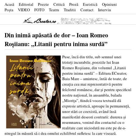
Acasă
Editorial
Poezie
Critică
Proză
Eseistică
Opiniuni
Poşta
VIDEO
FOTO
Teatru
Traditii
Contact
Interviu
Din inimă apăsată de dor – Ioan Romeo
Roșiianu: „Litanii pentru inima surdă”
Puse, încă din titlu, sub semnul unei
tristeți incurabile, poeziile lui Ioan
Romeo Roșiianu, din volumul „Litanii
pentru inima surdă” – Editura ECreator,
Baia Mare – amintesc, întâi de toate, de
creația cea mai reprezentativă pentru
folclorul românesc, dar și pentru specificul
nostru național, în ansamblu, balada
„Miorița”, fiindcă vocea textuală dă
expresie artistică, aproape în permanență,
unor stări ce coexistă, având însă
manifestări deseori contrarii: durerea și
resemnarea, venind din contactul cu o
realitate care niciodată nu este pe de-a-
ntregul în măsură să-i dea omului echilibrul sufletesc la care visează.