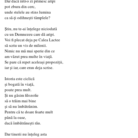
Dar dacă într-o zi primesc aripi
pot zbura din cerc,
unde stelele au stins lumina
ca să-ți odihnești tâmplele?
Știu, nu te-ai înțelege niciodată
cu un Dumnezeu care dă aripi.
Voi fi plecat deja pe Calea Lactee
să scriu un vis de milenii.
Nimic nu mă mai sperie din ce
am văzut prea multe în viață.
Se pare că repet aceleași propoziții,
iar și iar, care erau deja scrise.
Istoria este ciclică
și bogată în viață,
poate prea mult.
Și nu găsim filozofie
să o trăim mai bine
și să nu îmbătrânim.
Pentru că te doare foarte mult
până la oase,
dacă îmbătrânești rău.
Dar tinerii nu înțeleg asta