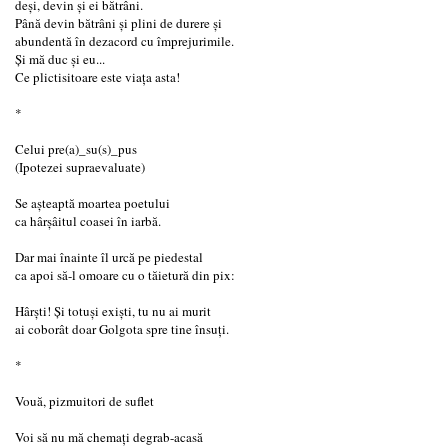
deşi, devin și ei bătrâni.
Până devin bătrâni şi plini de durere şi
abundentă în dezacord cu împrejurimile.
Și mă duc și eu...
Ce plictisitoare este viața asta!
*
Celui pre(a)_su(s)_pus
(Ipotezei supraevaluate)
Se așteaptă moartea poetului
ca hârşâitul coasei în iarbă.
Dar mai înainte îl urcă pe piedestal
ca apoi să-l omoare cu o tăietură din pix:
Hârşti! Şi totuși exişti, tu nu ai murit
ai coborât doar Golgota spre tine însuți.
*
Vouă, pizmuitori de suflet
Voi să nu mă chemați degrab-acasă