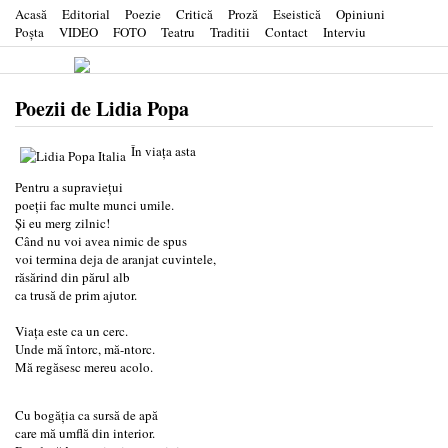
Acasă
Editorial
Poezie
Critică
Proză
Eseistică
Opiniuni
Poşta
VIDEO
FOTO
Teatru
Traditii
Contact
Interviu
Poezii de Lidia Popa
În viața asta
Pentru a supraviețui
poeții fac multe munci umile.
Și eu merg zilnic!
Când nu voi avea nimic de spus
voi termina deja de aranjat cuvintele,
răsărind din părul alb
ca trusă de prim ajutor.
Viața este ca un cerc.
Unde mă întorc, mă-ntorc.
Mă regăsesc mereu acolo.
Cu bogăția ca sursă de apă
care mă umflă din interior.