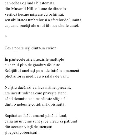
ca vechea oglindă blestemată
din Muswell Hill, o lume de dincolo
verifică fiecare mișcare cu ochii săi,
sensibilitatea umbrelor și a sferelor de lumină,
capcane-bucăți ale unui film cu cheile casei.
*
Ceva poate ieşi dintr-un creion
În pântecele zilei, trezirile multiple
cu capul plin de gânduri răsucite
Scârțâitul unei uși pe unde intră, un moment
plictisitor și inedit cu o rafală de vânt.
Nu știu dacă azi va fi ca mâine, prezent,
am incertitudinea care privește atent
când demnitatea umană este sfâșiată
dintr-o nebunie cotidiană obișnuită.
Supărat am băut amarul până la fund,
ca să nu uit cine sunt și ce vreau să pătrund
din această viață de urcușuri
și repezi coborâșuri.