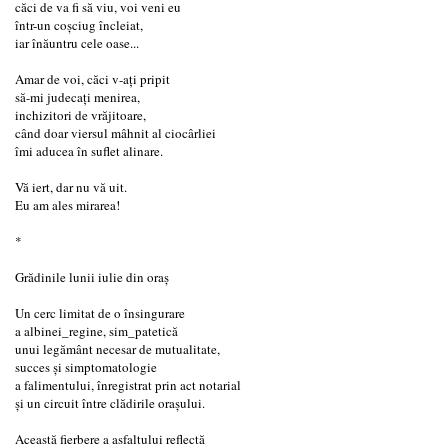
căci de va fi să viu, voi veni eu
într-un coșciug încleiat,
iar înăuntru cele oase...
Amar de voi, căci v-ați pripit
să-mi judecați menirea,
inchizitori de vrăjitoare,
când doar viersul mâhnit al ciocârliei
îmi aducea în suflet alinare.
Vă iert, dar nu vă uit.
Eu am ales mirarea!
*
Grădinile lunii iulie din oraș
Un cerc limitat de o însingurare
a albinei_regine, sim_patetică
unui legământ necesar de mutualitate,
succes și simptomatologie
a falimentului, înregistrat prin act notarial
și un circuit între clădirile orașului.
Această fierbere a asfaltului reflectă