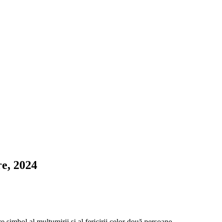
, 2024
e simbol al mulțumirii și al fericirii celor două persoane.