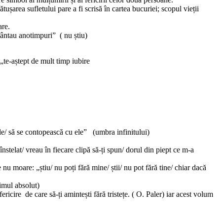
ușarea sufletului pare a fi scrisă în cartea bucuriei; scopul vieții
are.
ământau anotimpuri” ( nu știu)
 „te-aștept de mult timp iubire
le/ să se contopească cu ele” (umbra infinitului)
nstelat/ vreau în fiecare clipă să-ți spun/ dorul din piept ce m-a
u moare: „știu/ nu poți fără mine/ știi/ nu pot fără tine/ chiar dacă
limul absolut)
ricire de care să-ți amintești fără tristețe. ( O. Paler) iar acest volum