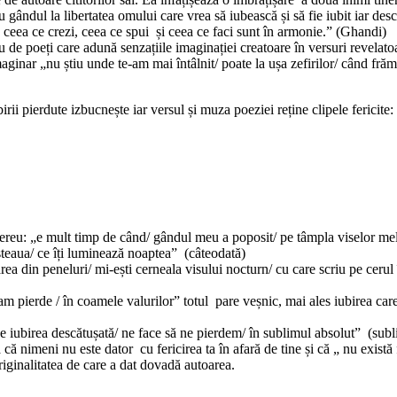
gândul la libertatea omului care vrea să iubească și să fie iubit iar descăt
nd ceea ce crezi, ceea ce spui și ceea ce faci sunt în armonie.” (Ghandi)
eu de poeți care adună senzațiile imaginației creatoare în versuri revelato
imaginar „nu știu unde te-am mai întâlnit/ poate la ușa zefirilor/ când fr
ii pierdute izbucnește iar versul și muza poeziei reține clipele fericite:
” mereu: „e mult timp de când/ gândul meu a poposit/ pe tâmpla viselor me
 steaua/ ce îți luminează noaptea” (câteodată)
ea din peneluri/ mi-ești cerneala visului nocturn/ cu care scriu pe cerul î
pierde / în coamele valurilor” totul pare veșnic, mai ales iubirea care n
nde iubirea descătușată/ ne face să ne pierdem/ în sublimul absolut” (sub
 nimeni nu este dator cu fericirea ta în afară de tine și că „ nu există fe
riginalitatea de care a dat dovadă autoarea.