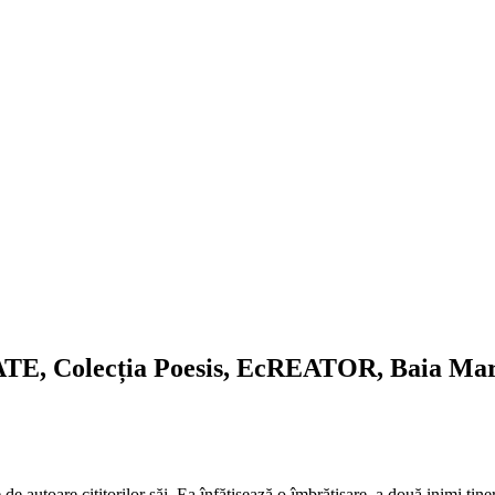
Colecția Poesis, EcREATOR, Baia Mare
 de autoare cititorilor săi. Ea înfățișează o îmbrățișare a două inimi tiner