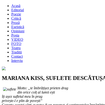
Acasă
Editorial
Poezie
Critică
Proză
Eseistică
Opiniuni
Poşta
VIDEO
FOTO
Teatru
Traditii
Contact
Interviu
MARIANA KISS, SUFLETE DESCĂTUȘATE, 
Motto: „te îmbrățișez prieten drag
din orice colț al lumii ești
îți așez sufletul meu în prag
privește-l e plin de povești”
Coperta acestei cărți ar putea fi un rezumat al sentimentelor împărtățite