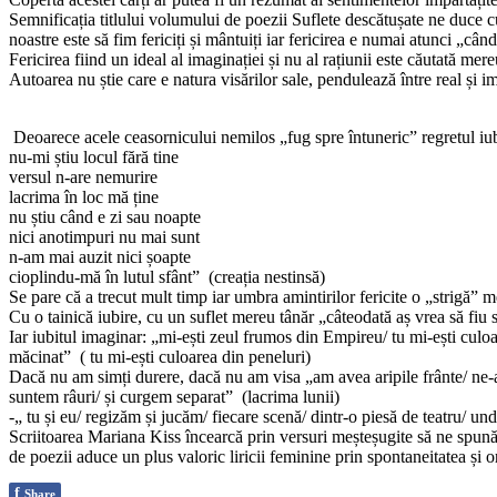
Semnificația titlului volumului de poezii Suflete descătușate ne duce cu 
noastre este să fim fericiți și mântuiți iar fericirea e numai atunci „câ
Fericirea fiind un ideal al imaginației și nu al rațiunii este căutată mer
Autoarea nu știe care e natura visărilor sale, pendulează între real și 
Deoarece acele ceasornicului nemilos „fug spre întuneric” regretul iubir
nu-mi știu locul fără tine
versul n-are nemurire
lacrima în loc mă ține
nu știu când e zi sau noapte
nici anotimpuri nu mai sunt
n-am mai auzit nici șoapte
cioplindu-mă în lutul sfânt” (creația nestinsă)
Se pare că a trecut mult timp iar umbra amintirilor fericite o „strigă
Cu o tainică iubire, cu un suflet mereu tânăr „câteodată aș vrea să fiu
Iar iubitul imaginar: „mi-ești zeul frumos din Empireu/ tu mi-ești culoar
măcinat” ( tu mi-ești culoarea din peneluri)
Dacă nu am simți durere, dacă nu am visa „am avea aripile frânte/ ne-am 
suntem râuri/ și curgem separat” (lacrima lunii)
-„ tu și eu/ regizăm și jucăm/ fiecare scenă/ dintr-o piesă de teatru/ u
Scriitoarea Mariana Kiss încearcă prin versuri meșteșugite să ne spună că
de poezii aduce un plus valoric liricii feminine prin spontaneitatea și o
f
Share