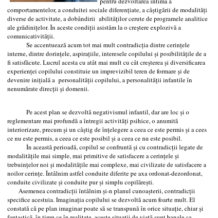
pentru dezvoltarea intimă a
comportamentelor, a conduitei sociale diferențiate, a câştigării de modalități
diverse de activitate, a dobândirii abilităților cerute de programele analitice
ale grădinițelor. În aceste condiții asistăm la o creştere explozivă a
comunicativității.
Se accentuează acum tot mai mult contradicția dintre cerințele
interne, dintre dorințele, aspiraţiile, interesele copilului şi posibilitățile de a
fi satisfăcute. Lucrul acesta cu atât mai mult cu cât creşterea şi diversificarea
experienței copilului constituie un imprevizibil teren de formare şi de
devenire inițială a personalității copilului, a personalității infantile în
nenumărate direcții şi domenii.
Pe acest plan se dezvoltă negativismul infantil, dar are loc şi o
reglementare mai profundă a întregii activități psihice, o anumită
interiorizare, precum şi un câştig de înțelegere a ceea ce este permis şi a cees
ce nu este permis, a ceea ce este posibil şi a ceea ce nu este posibil.
În această perioadă, copilul se confruntă şi cu contradicții legate de
modalităţile mai simple, mai primitive de satisfacere a cerințele şi
trebuințelor noi şi modalităţile mai complexe, mai civilizate de satisfacere a
noilor cerințe. Întâlnim astfel conduite diferite pe axa ordonat-dezordonat,
conduite civilizate şi conduite pur şi simplu copilăreşti.
Asemenea contradicții întâlnim şi-n planul cunoaşterii, contradicții
specifice acestuia. Imaginația copilului se dezvoltă acum foarte mult. El
constată că pe plan imaginar poate să se transpună în orice situație, chiar şi
fantastică, în timp ce în realitate, aceste situații de viață sunt banale ca