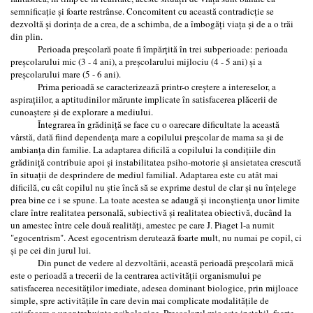
semnificație şi foarte restrânse. Concomitent cu această contradicție se
dezvoltă şi dorința de a crea, de a schimba, de a îmbogăți viața şi de a o trăi
din plin.
Perioada preşcolară poate fi împărțită în trei subperioade: perioada
preşcolarului mic (3 - 4 ani), a preşcolarului mijlociu (4 - 5 ani) şi a
preşcolarului mare (5 - 6 ani).
Prima perioadă se caracterizează printr-o creştere a intereselor, a
aspiraţiilor, a aptitudinilor mărunte implicate în satisfacerea plăcerii de
cunoaştere şi de explorare a mediului.
Întegrarea în grădiniță se face cu o oarecare dificultate la această
vârstă, dată fiind dependența mare a copilului preşcolar de mama sa şi de
ambianța din familie. La adaptarea dificilă a copilului la condițiile din
grădiniță contribuie apoi şi instabilitatea psiho-motorie şi ansietatea crescută
în situații de desprindere de mediul familial. Adaptarea este cu atât mai
dificilă, cu cât copilul nu ştie încă să se exprime destul de clar şi nu înțelege
prea bine ce i se spune. La toate acestea se adaugă şi inconştiența unor limite
clare între realitatea personală, subiectivă şi realitatea obiectivă, ducând la
un amestec între cele două realități, amestec pe care J. Piaget l-a numit
"egocentrism". Acest egocentrism derutează foarte mult, nu numai pe copil, ci
şi pe cei din jurul lui.
Din punct de vedere al dezvoltării, această perioadă preşcolară mică
este o perioadă a trecerii de la centrarea activității organismului pe
satisfacerea necesităților imediate, adesea dominant biologice, prin mijloace
simple, spre activitățile în care devin mai complicate modalităţile de
satisfacere a unor trebuințe psihologige. Preşcolarul mic este instabil, foarte