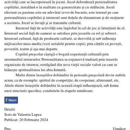
activități care se încorporează în jocuri. Jocul debordează personalitatea
copilului, instalând-o în realitate cu generozitate şi cu strălucire. Jocul
efectuat cu pasiune este un adevărat izvor de bucurie, este terenul pe care
personalitatea copilului şi interesul sunt forțele de dinamizare şi de susținere
a acestuia. Jocul se învață şi se transmite cultural.
Interesul față de activități este înglobat în cel de joc şi întreținut de el.
Interesul social față de oameni se satisface prin jocurile cu rol şi subiect.
Interesul cultural, față de produsele culturii, se dezvoltă şi sub influența
mijloacelor mass-media (vezi serialele pentru copii), prin cărțile cu poveşti,
povestiri, teatru şi aşa mai departe.
Copilul preşcolar câştigă o bogată experiență culturală prin
intermediul intereselor. Personalitatea sa expansivă iradiază prin traseele
organizate de interese, extrăgând din seva vieții sociale valori cu care se
hrăneşte spiritualitatea lui abia formată.
Multe dintre însuşirilor dobândite în perioada preşcolară devin stabile
acum, ca de exemplu: spiritul de competiție, de cooperare, altruismul, etc.
Altele dintre însuşirile dobândite în această etapă influențează, sub forma
unor structurii specifice, conduitele în etapele următoare.
f
Share
Detalii
Scris de
Valentin Lupea
Publicat: 20 Februarie 2024
Prec
Următor