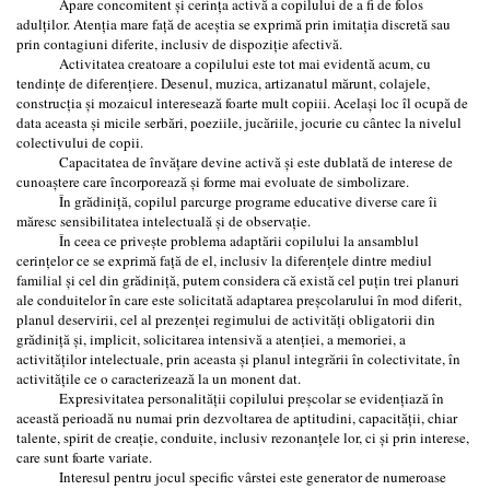
Apare concomitent şi cerința activă a copilului de a fi de folos
adulților. Atenția mare față de aceştia se exprimă prin imitația discretă sau
prin contagiuni diferite, inclusiv de dispoziție afectivă.
Activitatea creatoare a copilului este tot mai evidentă acum, cu
tendințe de diferențiere. Desenul, muzica, artizanatul mărunt, colajele,
construcția şi mozaicul interesează foarte mult copiii. Acelaşi loc îl ocupă de
data aceasta şi micile serbări, poeziile, jucăriile, jocurie cu cântec la nivelul
colectivului de copii.
Capacitatea de învățare devine activă şi este dublată de interese de
cunoaştere care încorporează şi forme mai evoluate de simbolizare.
În grădiniță, copilul parcurge programe educative diverse care îi
măresc sensibilitatea intelectuală şi de observație.
În ceea ce priveşte problema adaptării copilului la ansamblul
cerințelor ce se exprimă față de el, inclusiv la diferențele dintre mediul
familial şi cel din grădiniță, putem considera că există cel puțin trei planuri
ale conduitelor în care este solicitată adaptarea preşcolarului în mod diferit,
planul deservirii, cel al prezenței regimului de activități obligatorii din
grădiniță şi, implicit, solicitarea intensivă a atenției, a memoriei, a
activităților intelectuale, prin aceasta şi planul integrării în colectivitate, în
activitățile ce o caracterizează la un monent dat.
Expresivitatea personalității copilului preşcolar se evidențiază în
această perioadă nu numai prin dezvoltarea de aptitudini, capacităţii, chiar
talente, spirit de creație, conduite, inclusiv rezonanțele lor, ci şi prin interese,
care sunt foarte variate.
Interesul pentru jocul specific vârstei este generator de numeroase