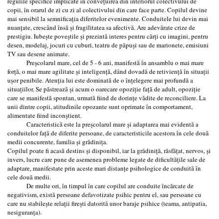
regulile specifice implicate în convețuirea din interiorul colectivului de
copii, în orarul de zi cu zi al colectivului din care face parte. Copilul devine
mai sensibil la semnificația diferitelor evenimente. Conduitele lui devin mai
nuanțate, crescând însă şi fragilitatea sa afectivă. Are adevărate crize de
prestigiu. Iubeşte poveştile şi prezintă interes pentru cărți cu imagini, pentru
desen, modelaj, jocuri cu cuburi, teatru de păpuşi sau de marionete, emisiuni
TV sau desene animate.
Preşcolarul mare, cel de 5 - 6 ani, manifestă în ansamblu o mai mare
forță, o mai mare agilitate şi inteligență, dând dovadă de retiviență în situații
uşor penibile. Atenția lui este dominată de o înțelegere mai profundă a
situațiilor. Se păstrează şi acum o oarecare opoziție față de adult, opoziție
care se manifestă spontan, urmată fiind de dorințe vădite de reconciliere. La
unii dintre copii, atitudinile opozante sunt oprimate în comportament,
alimentate fiind inconştient.
Caracteristică este la preşcolarul mare şi adaptarea mai evidentă a
conduitelor față de diferite persoane, de caracteristicile acestora în cele două
medii concurente, familia şi grădinița.
Copilul poate fi acasă destins şi disponibil, iar la grădiniță, răsfățat, nervos, şi
invers, lucru care pune de asemenea probleme legate de dificultățile sale de
adaptare, manifestate prin aceste mari distanțe psihologice de conduită în
cele două medii.
De multe ori, în timpul în care copilul are conduite încărcate de
negativism, există persoane defavotizate psihic pentru el, sau persoane cu
care nu stabileşte relații fireşti datorită unor baraje psihice (teama, antipatia,
nesiguranța).