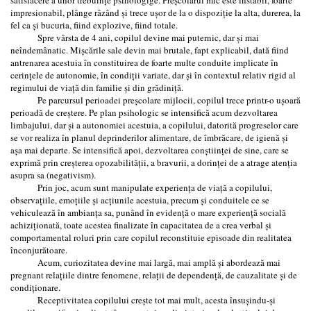
impresionabil, plânge râzând şi trece uşor de la o dispoziție la alta, durerea, la
fel ca şi bucuria, fiind explozive, fiind totale.
Spre vârsta de 4 ani, copilul devine mai puternic, dar şi mai
neîndemânatic. Mişcările sale devin mai brutale, fapt explicabil, dată fiind
antrenarea acestuia în constituirea de foarte multe conduite implicate în
cerințele de autonomie, în condiții variate, dar şi în contextul relativ rigid al
regimului de viață din familie şi din grădiniță.
Pe parcursul perioadei preşcolare mijlocii, copilul trece printr-o uşoară
perioadă de creştere. Pe plan psihologic se intensifică acum dezvoltarea
limbajului, dar şi a autonomiei acestuia, a copilului, datorită progreselor care
se vor realiza în planul deprinderilor alimentare, de îmbrăcare, de igienă şi
aşa mai departe. Se intensifică apoi, dezvoltarea conştiinței de sine, care se
exprimă prin creşterea opozabilității, a bravurii, a dorinței de a atrage atenția
asupra sa (negativism).
Prin joc, acum sunt manipulate experiența de viață a copilului,
observațiile, emoțiile şi acțiunile acestuia, precum şi conduitele ce se
vehiculează în ambianța sa, punând în evidență o mare experiență socială
achiziționată, toate acestea finalizate în capacitatea de a crea verbal şi
comportamental roluri prin care copilul reconstituie episoade din realitatea
înconjurătoare.
Acum, curiozitatea devine mai largă, mai amplă şi abordează mai
pregnant relațiile dintre fenomene, relații de dependență, de cauzalitate şi de
condiționare.
Receptivitatea copilului creşte tot mai mult, acesta însuşindu-şi