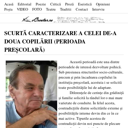
Acasă
Editorial
Poezie
Critică
Proză
Eseistică
Opiniuni
Poşta
VIDEO
FOTO
Teatru
Traditii
Contact
Interviu
SCURTĂ CARACTERIZARE A CELEI DE-A
DOUA COPILĂRII (PERIOADA
PREŞCOLARĂ)
Această perioadă este una dintre
perioadele de intensă dezvoltare psihică.
Sub presiunea structurilor socio-culturale,
precum şi prin încadrarea copilului în
instituția preşcolară, acestuia i se solicită
toate posibilitățile lui de adaptare.
Diferențele de cerințe din grădiniță
şi familie solicită la rândul lor o mai mare
varietate de conduite. În felul acesta,
contradicțiile dintre solicitările externe şi
posibilitățile interne devin din ce în ce
mai active. Tipurile acestea de
contradicții devin noi puncte de plecare