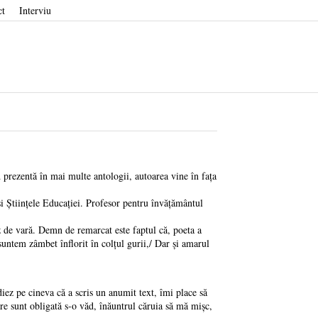
ct
Interviu
prezentă în mai multe antologii, autoarea vine în fața
i Științele Educației. Profesor pentru învățământul
 de vară. Demn de remarcat este faptul că, poeta a
suntem zâmbet înflorit în colțul gurii,/ Dar și amarul
iez pe cineva că a scris un anumit text, îmi place să
are sunt obligată s-o văd, înăuntrul căruia să mă mișc,