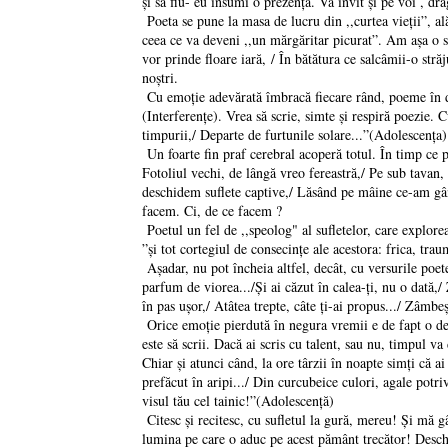
și să fiu- eu însumi o prezență. Vă invit și pe voi , dr
Poeta se pune la masa de lucru din ,,curtea vieții”, al
ceea ce va deveni ,,un mărgăritar picurat”. Am așa o s
vor prinde floare iară, / În bătătura ce salcâmii-o st
noștri.
Cu emoție adevărată îmbracă fiecare rând, poeme în dulc
(Interferențe). Vrea să scrie, simte și respiră poezie. C
timpurii,/ Departe de furtunile solare...”(Adolescența)
Un foarte fin praf cerebral acoperă totul. În timp ce p
Fotoliul vechi, de lângă vreo fereastră,/ Pe sub tavan
deschidem suflete captive,/ Lăsând pe mâine ce-am gând
facem. Ci, de ce facem ?
Poetul un fel de ,,speolog" al sufletelor, care explore
”și tot cortegiul de consecințe ale acestora: frica, tra
Așadar, nu pot încheia altfel, decât, cu versurile poet
parfum de viorea.../Și ai căzut în calea-ți, nu o dată,/
în pas ușor,/ Atâtea trepte, câte ți-ai propus.../ Zâmbe
Orice emoție pierdută în negura vremii e de fapt o desp
este să scrii. Dacă ai scris cu talent, sau nu, timpul va
Chiar și atunci când, la ore târzii în noapte simți că 
prefăcut în aripi.../ Din curcubeice culori, agale potri
visul tău cel tainic!”(Adolescență)
Citesc și recitesc, cu sufletul la gură, mereu! Și mă gâ
lumina pe care o aduc pe acest pământ trecător! Deschid