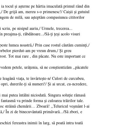
 ia tocul și așterne pe hârtia imaculată primul rând din
,/ De grijă am, mereu s-o primenesc!/ Caișii și gutuiul
lângem de milă, sau așteptăm compasiunea cititorilor
 scriu, pe nisipul auriu,/ Urmele, trecerea...
în preajma-ți, răbdătoare.../Să-ți țeși acolo visuri
 peste lumea noastră,/ Prin case rostul căutăm cuminți,/
 vorbelor pierdut-am pe vreun drum,/ Și greu
ost. Tot mai rare , din păcate. Nu este important ce
 vedem petele, urâțenia, să ne conștientizăm ,,păcatele
e leagănă viața, te învârtește-n/ Culori de curcubeu,
opri, durerile-ți să numeri!/ Și ai urcat, cu-ncredere,
ei mai putea întâlni niciodată. Singura soluție rămasă
 o fantasmă va prinde forma și culoarea trăirilor tale.
deloc străină chemării… Zboară! ,,Teluricul veșmânt l-ai
ină,/ În zi de binecuvântată primăvară.../Să zbori, e
schizi fereastra inimii în larg, să poată intra toată