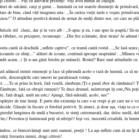
agi cititori… Fiți cu adevărat prezenți! Veți avea numai de câștigat.
ături de salcâmi, caiși și gutui… luminată cu tot soarele dimineții de primăvară,
tare de bine, când văd imaginea asta : ,,În curtea vieții mele e veșnic primăvara
răjuiesc!” O atitudine pozitivă demnă de urmat de mulți dintre noi, cei care ne p
ele stil clasic, dar și în vers alb : ,,S-apuc și eu, i-am spus în șoaptă,/ Să-mi
u răbdare, cu pricepere, recunoaște : ,,Din fire eclatante, dese straie/ Ai adunat 
oeta caută să deschidă ,,suflete captive”, cu teamă caută rostul…,,Se lasă seara
, icoanele cu sfinți...” alături de icoane, continuă aproape suspinând : ,,Măsura
it acum...( Și n-am găsit fotoliu pe măsură). Rostul? Rare sunt atitudinile cu r
ază adâncul inimii omenești și face să pătrundă acolo o rază de lumină, ca să ne
umele, descurajările care uneori ne paralizează voința.
ei…,,Te-ai prins în horă, fată veselă, zâmbește,/Ți-e pasul zbor de rândunea!/ T
 Zâmbește, fată cu obrajii rumeni!/ Te duce drumul, neîntrerupt îți este,/Nu poți 
ște, fată dragă, mult nu este,/ Ajungi, fără-ndoială, acolo, sus!”
ărțire de tine însuți. E parte din existența ta care s-ar risipi și pe care nu o v
 decide. Găsește în fiecare zi fotoliul potrivit. Și atunci, și doar așa, viața ta ca
ai pierdut lungimea de undă a bucuriei, te simți cutremurată, dar, deloc surdă, 
vite,/ Povestea-ți luminoasă poți să-nfiripi!/ Ieși-vei, inocentă crisalidă, în lum
ndesc, ce binecuvântați sunt unii oameni, poeții ! La așa suflete cum să nu îți de
eți fereastra inimii, dragi cititori!