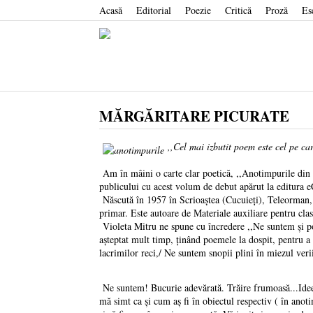
Acasă
Editorial
Poezie
Critică
Proză
Es
MĂRGĂRITARE PICURATE
,,Cel mai izbutit poem este cel pe ca
Am în mâini o carte clar poetică, ,,Anotimpurile din v
publicului cu acest volum de debut apărut la editura 
Născută în 1957 în Scrioaștea (Cucuieți), Teleorman, 
primar. Este autoare de Materiale auxiliare pentru cl
Violeta Mitru ne spune cu încredere ,,Ne suntem și po
așteptat mult timp, ținând poemele la dospit, pentru a s
lacrimilor reci,/ Ne suntem snopii plini în miezul veri
Ne suntem! Bucurie adevărată. Trăire frumoasă...Idee, 
mă simt ca și cum aș fi în obiectul respectiv ( în anot