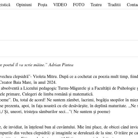
eistică
Opiniuni
Poşta
VIDEO
FOTO
Teatru
Traditii
Conta
re poetul îl va scrie mâine.” Adrian Pintea
echea clepsidră”- Violeta Mitru. După ce a cochetat cu poezia mult timp, fiind 
eCreator Baia Mare, în anul 2024.
absolventă a Liceului pedagogic Turnu-Măgurele și a Facultății de Psihologie ș
asele primare, Culegeri de limba română și matematică.
eme”. Da, total de acord! Ne suntem zâmbet, lacrimi, bogăția snopilor în miez
e prezenta, apoi, în fața noastră cu ele desăvârșite, în deplină maturitate. ,,Ne 
i,/ Și, uneori, tristețea sâmburilor seci...”( Ne suntem și poeme)
de invidiat, în înțelesul bun al cuvântului. Mie îmi place, de obicei când invid
impurile din vechea clepsidră) și imaginile se derulează de la sine. O trăire pe c