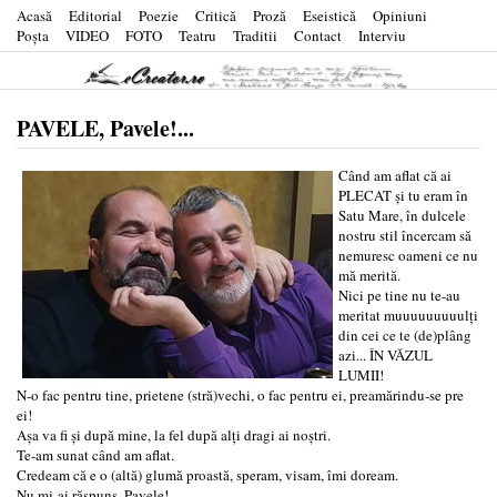
Acasă
Editorial
Poezie
Critică
Proză
Eseistică
Opiniuni
Poşta
VIDEO
FOTO
Teatru
Traditii
Contact
Interviu
PAVELE, Pavele!...
Când am aflat că ai
PLECAT și tu eram în
Satu Mare, în dulcele
nostru stil încercam să
nemuresc oameni ce nu
mă merită.
Nici pe tine nu te-au
meritat muuuuuuuuulți
din cei ce te (de)plâng
azi... ÎN VĂZUL
LUMII!
N-o fac pentru tine, prietene (stră)vechi, o fac pentru ei, preamărindu-se pre
ei!
Așa va fi și după mine, la fel după alți dragi ai noștri.
Te-am sunat când am aflat.
Credeam că e o (altă) glumă proastă, speram, visam, îmi doream.
Nu mi-ai răspuns, Pavele!