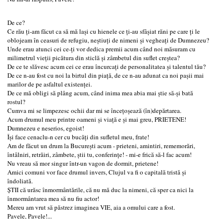
De ce?
Ce rău ți-am făcut ca să mă lași cu hienele ce ți-au sfâșiat răni pe care ți le
oblojeam în ceasuri de refugiu, neștiuți de nimeni și vegheați de Dumnezeu?
Unde erau atunci cei ce-ți vor dedica premii acum când noi măsuram cu
milimetrul vieții picătura din sticlă și zâmbetul din suflet creștea?
De ce te slăvesc acum cei ce erau încurcați de personalitatea și talentul tău?
De ce n-au fost cu noi la birtul din piață, de ce n-au adunat ca noi pașii mai
marilor de pe asfaltul existenței.
De ce mă obligi să plâng acum, când inima mea abia mai știe să-și bată
rostul?
Cumva mi se limpezesc ochii dar mi se încețoșează (în)depărtarea.
Acum drumul meu printre oameni și viață e și mai greu, PRIETENE!
Dumnezeu e neserios, egoist!
Își face cenaclu-n cer cu bucăți din sufletul meu, frate!
Am de făcut un drum la București acum - prieteni, amintiri, rememorări,
întâlniri, retrăiri, zâmbete, știi tu, conferințe! - mi-e frică să-l fac acum!
Nu vreau să mor singur într-un vagon de dormit, prietene!
Amici comuni vor face drumul invers, Clujul va fi o capitală tristă și
îndoliată.
ȘTII că urăsc înmormântările, că nu mă duc la nimeni, că sper ca nici la
înmormântarea mea să nu fiu actor!
Mereu am vrut să păstrez imaginea VIE, aia a omului care a fost.
Pavele, Pavele!...