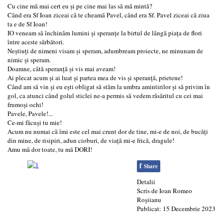
Cu cine mă mai cert eu și pe cine mai las să mă mintă?
Când era Sf Ioan ziceai că te cheamă Pavel, când era Sf. Pavel ziceai că ziua
ta e de Sf Ioan!
IO veneam să închinăm lumini și speranțe la birtul de lângă piața de flori
între aceste sărbători.
Neștiuți de nimeni visam și speram, adumbream proiecte, ne minunam de
nimic și speram.
Doamne, câtă speranță și vis mai aveam!
Ai plecat acum și ai luat și partea mea de vis și speranță, prietene!
Când am să vin și eu ești obligat să stăm la umbra amintirilor și să privim în
gol, ca atunci când golul sticlei ne-a permis să vedem răsăritul cu cei mai
frumoși ochi!
Pavele, Pavele!...
Ce-mi făcuși tu mie!
Acum nu numai că îmi este cel mai crunt dor de tine, mi-e de noi, de bucăți
din mine, de risipiri, adun cioburi, de viață mi-e frică, dragule!
Amu mă dor toate, tu mă DORI!
f
Share
Detalii
Scris de
Ioan Romeo
Roşiianu
Publicat: 15 Decembrie 2023