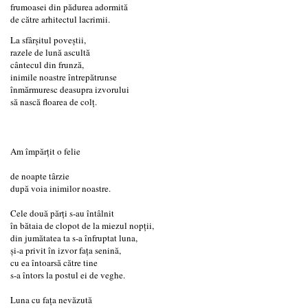
frumoasei din pădurea adormită
de către arhitectul lacrimii.
La sfârșitul poveștii,
razele de lună ascultă
cântecul din frunză,
inimile noastre întrepătrunse
înmărmuresc deasupra izvorului
să nască floarea de colț.
Am împărțit o felie
de noapte târzie
după voia inimilor noastre.
Cele două părți s-au întâlnit
în bătaia de clopot de la miezul nopții,
din jumătatea ta s-a înfruptat luna,
și-a privit în izvor fața senină,
cu ea întoarsă către tine
s-a întors la postul ei de veghe.
Luna cu fața nevăzută