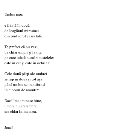
Umbra mea
e frântă în două
de leagănul miresmei
din pridvorul casei tale.
Te prefaci că nu vezi,
ba chiar umpli și lavița
pe care odată număram stelele:
câte în cer și câte în ochii tăi.
Cele două părți ale umbrei
se rup în două și tot așa
până umbra se transformă
în cioburi de amintire.
Dacă îmi aminesc bine,
umbra nu era umbră,
era chiar inima mea.
Joacă