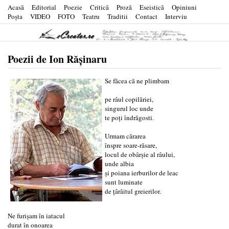
Acasă
Editorial
Poezie
Critică
Proză
Eseistică
Opiniuni
Poşta
VIDEO
FOTO
Teatru
Traditii
Contact
Interviu
Poezii de Ion Rășinaru
Se făcea că ne plimbam
pe râul copilăriei,
singurul loc unde
te poți îndrăgosti.
Urmam cărarea
înspre soare-răsare,
locul de obârșie al râului,
unde albia
și poiana ierburilor de leac
sunt luminate
de țârâitul greierilor.
Ne furișam în iatacul
durat în onoarea