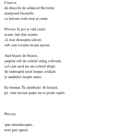
Cineva,
de dincolo de adâncul fluviului
aranjează lucrurile
ca într-un scrin nou și curat.
Privesc în jos și văd cerul,
acum, îmi dau seama
că stau deasupra salciei
sub care tocmai m-am așezat.
Aud foșnet de frunze,
șarpele orb de ochiul stâng coboară,
cel care urcă nu are ochiul drept.
Se îndreaptă unul înspre celălalt
și amândoi înspre mine.
Eu tremur. Tu zâmbești: fii liniștit,
pe tine niciun șarpe nu te poate ispiti.
Privesc
spre miazănoapte,
nori grei apasă