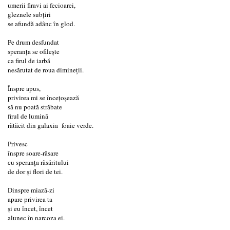
umerii firavi ai fecioarei,
gleznele subțiri
se afundă adânc în glod.
Pe drum desfundat
speranța se ofilește
ca firul de iarbă
nesărutat de roua dimineții.
Înspre apus,
privirea mi se încețoșează
să nu poată străbate
firul de lumină
rătăcit din galaxia foaie verde.
Privesc
înspre soare-răsare
cu speranța răsăritului
de dor și flori de tei.
Dinspre miază-zi
apare privirea ta
și eu încet, încet
alunec în narcoza ei.