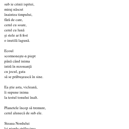
sub ie crinii ispitei,
miraj născut
înaintea timpului,
fără de care,
cerul cu soare,
cerul cu lună
și stele ar fi fost
o inutilă lagună.
Ecoul
scormonește-n piept
până când inima
intră în rezonanță
cu jocul, gata
să se prăbușească în sine.
Ea știe asta, vicleană,
îi supune inima
la testul tonului înalt.
Planetele încep să tremure,
cerul alunecă de sub ele.
Steaua Nordului
își pierde strălucirea