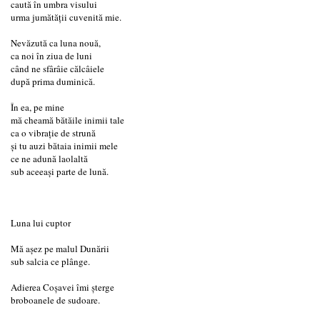
caută în umbra visului
urma jumătății cuvenită mie.
Nevăzută ca luna nouă,
ca noi în ziua de luni
când ne sfârâie călcâiele
după prima duminică.
În ea, pe mine
mă cheamă bătăile inimii tale
ca o vibrație de strună
și tu auzi bătaia inimii mele
ce ne adună laolaltă
sub aceeași parte de lună.
Luna lui cuptor
Mă așez pe malul Dunării
sub salcia ce plânge.
Adierea Coșavei îmi șterge
broboanele de sudoare.