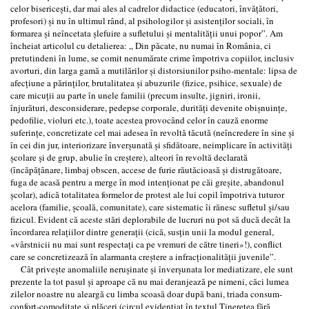
celor bisericești, dar mai ales al cadrelor didactice (educatori, învățători,
profesori) și nu în ultimul rând, al psihologilor și asistenților sociali, în
formarea și neîncetata șlefuire a sufletului și mentalității unui popor”. Am
încheiat articolul cu detalierea: „ Din păcate, nu numai în România, ci
pretutindeni în lume, se comit nenumărate crime împotriva copiilor, inclusiv
avorturi, din larga gamă a mutilărilor și distorsiunilor psiho-mentale: lipsa de
afecțiune a părinților, brutalitatea și abuzurile (fizice, psihice, sexuale) de
care micuții au parte în unele familii (precum insulte, jigniri, ironii,
înjurături, desconsiderare, pedepse corporale, durități devenite obișnuințe,
pedofilie, violuri etc.), toate acestea provocând celor în cauză enorme
suferințe, concretizate cel mai adesea în revoltă tăcută (neîncredere în sine și
în cei din jur, interiorizare înverșunată și sfidătoare, neimplicare în activități
școlare și de grup, abulie în creștere), alteori în revoltă declarată
(încăpățânare, limbaj obscen, accese de furie răutăcioasă și distrugătoare,
fuga de acasă pentru a merge în mod intenționat pe căi greșite, abandonul
școlar), adică totalitatea formelor de protest ale lui copil împotriva tuturor
acelora (familie, școală, comunitate), care sistematic îi rănesc sufletul și/sau
fizicul. Evident că aceste stări deplorabile de lucruri nu pot să ducă decât la
încordarea relațiilor dintre generații (cică, susțin unii la modul general,
«vârstnicii nu mai sunt respectați ca pe vremuri de către tineri»!), conflict
care se concretizează în alarmanta creștere a infracționalității juvenile”.
Cât privește anomaliile nerușinate și înverșunata lor mediatizare, ele sunt
prezente la tot pasul și aproape că nu mai deranjează pe nimeni, căci lumea
zilelor noastre nu aleargă cu limba scoasă doar după bani, triada consum-
confort-comoditate și plăceri (circul evidențiat în textul Tinerețea fără