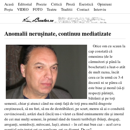
Acasă
Editorial
Poezie
Critică
Proză
Eseistică
Opiniuni
Poşta
VIDEO
FOTO
Teatru
Traditii
Contact
Interviu
Anomalii nerușinate, continuu mediatizate
Orice om cu scaun la
cap constată că
omenirea (de le
cârmuitori și până la
boschetari) a luat-o atât
de mult razna, încât
ceea ce în urmă cu 3-4
decenii ni se părea că
este bine și moral (să-ți
respecți părinții,
bătrânii și pe toți
semenii, chiar și atunci când nu simți față de toți prea multă dragoste
creștinească, să nu furi, să nu de destrăbălezi, pe scurt, mereu să ai o conduită
cuviincioasă), astăzi dacă (încă) nu-i văzut ca fiind eminamente rău și imoral
de cei mai mulți semeni, în primul rând de tinerii teribiliști (băuți, drogați,
aroganți, semidocți, mitocani, lași), atunci – în cel mai bun caz – acel ceva
esențial este tratat ori cu nepăsare, ori cu dispreț. De ce?