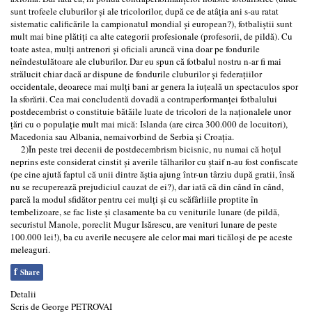
sunt trofeele cluburilor și ale tricolorilor, după ce de atâția ani s-au ratat
sistematic calificările la campionatul mondial și european?), fotbaliștii sunt
mult mai bine plătiți ca alte categorii profesionale (profesorii, de pildă). Cu
toate astea, mulți antrenori și oficiali aruncă vina doar pe fondurile
neîndestulătoare ale cluburilor. Dar eu spun că fotbalul nostru n-ar fi mai
strălucit chiar dacă ar dispune de fondurile cluburilor și federațiilor
occidentale, deoarece mai mulți bani ar genera la iuțeală un spectaculos spor
la sforării. Cea mai concludentă dovadă a contraperformanței fotbalului
postdecembrist o constituie bătăile luate de tricolori de la naționalele unor
țări cu o populație mult mai mică: Islanda (are circa 300.000 de locuitori),
Macedonia sau Albania, nemaivorbind de Serbia și Croația.
2)În peste trei decenii de postdecembrism bicisnic, nu numai că hoțul
neprins este considerat cinstit și averile tâlharilor cu ștaif n-au fost confiscate
(pe cine ajută faptul că unii dintre ăștia ajung într-un târziu după gratii, însă
nu se recuperează prejudiciul cauzat de ei?), dar iată că din când în când,
parcă la modul sfidător pentru cei mulți și cu scăfârliile proptite în
tembelizoare, se fac liste și clasamente ba cu veniturile lunare (de pildă,
securistul Manole, poreclit Mugur Isărescu, are venituri lunare de peste
100.000 lei!), ba cu averile necușere ale celor mai mari ticăloși de pe aceste
meleaguri.
f
Share
Detalii
Scris de
George PETROVAI