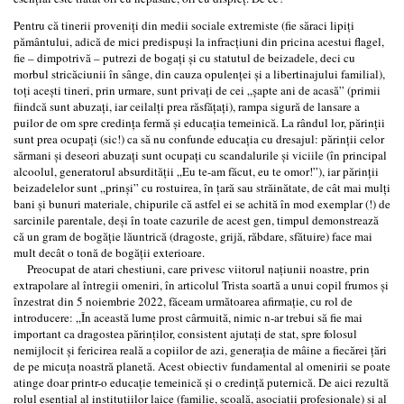
Pentru că tinerii proveniți din medii sociale extremiste (fie săraci lipiți
pământului, adică de mici predispuși la infracțiuni din pricina acestui flagel,
fie – dimpotrivă – putrezi de bogați și cu statutul de beizadele, deci cu
morbul stricăciunii în sânge, din cauza opulenței și a libertinajului familial),
toți acești tineri, prin urmare, sunt privați de cei „șapte ani de acasă” (primii
fiindcă sunt abuzați, iar ceilalți prea răsfățați), rampa sigură de lansare a
puilor de om spre credința fermă și educația temeinică. La rândul lor, părinții
sunt prea ocupați (sic!) ca să nu confunde educația cu dresajul: părinții celor
sărmani și deseori abuzați sunt ocupați cu scandalurile și viciile (în principal
alcoolul, generatorul absurdității „Eu te-am făcut, eu te omor!”), iar părinții
beizadelelor sunt „prinși” cu rostuirea, în țară sau străinătate, de cât mai mulți
bani și bunuri materiale, chipurile că astfel ei se achită în mod exemplar (!) de
sarcinile parentale, deși în toate cazurile de acest gen, timpul demonstrează
că un gram de bogăție lăuntrică (dragoste, grijă, răbdare, sfătuire) face mai
mult decât o tonă de bogății exterioare.
Preocupat de atari chestiuni, care privesc viitorul națiunii noastre, prin
extrapolare al întregii omeniri, în articolul Trista soartă a unui copil frumos și
înzestrat din 5 noiembrie 2022, făceam următoarea afirmație, cu rol de
introducere: „În această lume prost cârmuită, nimic n-ar trebui să fie mai
important ca dragostea părinților, consistent ajutați de stat, spre folosul
nemijlocit și fericirea reală a copiilor de azi, generația de mâine a fiecărei țări
de pe micuța noastră planetă. Acest obiectiv fundamental al omenirii se poate
atinge doar printr-o educație temeinică și o credință puternică. De aici rezultă
rolul esențial al instituțiilor laice (familie, școală, asociații profesionale) și al