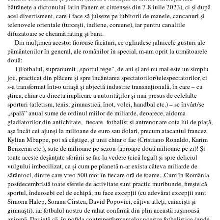
bătrânețe a dictonului latin Panem et circenses din 7-8 iulie 2023), ci și după
acel divertisment, care-i face să juiseze pe iubitorii de manele, cancanuri și
telenovele orientale (turcești, indiene, coreene), iar pentru canaliile
difuzatoare se cheamă rating și bani.
Din mulțimea acestor fioroase făcături, ce oglindesc jalnicele gusturi ale
pământenilor în general, ale românilor în special, m-am oprit la următoarele
două:
1)Fotbalul, supranumit „sportul rege”, de ani și ani nu mai este un simplu
joc, practicat din plăcere și spre încântarea spectatorilor/telespectatorilor, ci
s-a transformat într-o uriașă și abjectă industrie transnațională, în care – cu
știrea, chiar cu directa implicare a autorităților și mai presus de celelalte
sporturi (atletism, tenis, gimnastică, înot, volei, handbal etc.) – se învârt/se
„spală” anual sume de ordinul miilor de miliarde, deoarece, aidoma
gladiatorilor din antichitate, fiecare fotbalist și antrenor are cota lui de piață,
așa încât cei ajunși la milioane de euro sau dolari, precum atacantul francez
Kylian Mbappe, pot să câștige, și unii chiar o fac (Cristiano Ronaldo, Karim
Benzema etc.), sute de milioane pe sezon (aproape două milioane pe zi)! Și
toate aceste deșănțate sforării se fac la vedere (cică legal) și spre deliciul
vulgului imbecilizat, ca și cum pe planetă n-ar exista câteva miliarde de
sărăntoci, dintre care vreo 500 mor în fiecare oră de foame...Cum în România
postdecembristă toate sferele de activitate sunt practic muribunde, firește că
sportul, îndeosebi cel de echipă, nu face excepții (cu adevărat excepții sunt
Simona Halep, Sorana Cîrstea, David Popovici, câțiva atleți, caiaciști și
gimnaști), iar fotbalul nostru de rahat confirmă din plin această rușinoasă
axiomă. Dar iată că, în pofida contraperformanțelor noastre fotbalistice (unde