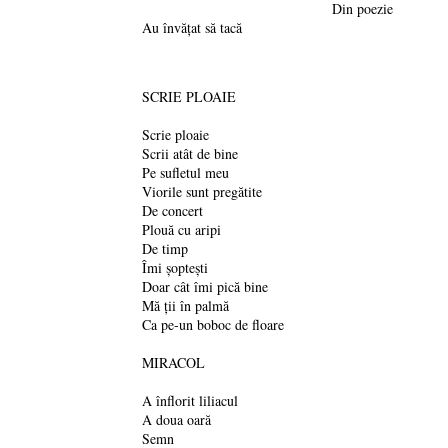
Din poezie
Au învăţat să tacă
SCRIE PLOAIE
Scrie ploaie
Scrii atât de bine
Pe sufletul meu
Viorile sunt pregătite
De concert
Plouă cu aripi
De timp
Îmi şopteşti
Doar cât îmi pică bine
Mă ţii în palmă
Ca pe-un boboc de floare
MIRACOL
A înflorit liliacul
A doua oară
Semn