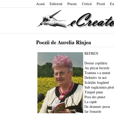
Acasă
Editorial
Poezie
Critică
Proză
Es
Poezii de Aurelia Rînjea
REFREN
Dormi copilărie
Au plecat berzele
Toamna s-a mutat
Definitiv în noi
Scârţâie leagănul
Sub rugăciunea ploi
Timpul pune
Prea des punct
La capăt
De drumuri şterse
Iar frunzele