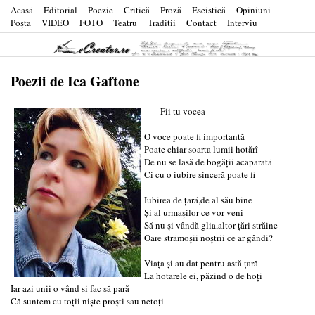
Acasă
Editorial
Poezie
Critică
Proză
Eseistică
Opiniuni
Poşta
VIDEO
FOTO
Teatru
Traditii
Contact
Interviu
Poezii de Ica Gaftone
Fii tu vocea
O voce poate fi importantă
Poate chiar soarta lumii hotărî
De nu se lasă de bogății acaparată
Ci cu o iubire sinceră poate fi
Iubirea de țară,de al său bine
Și al urmașilor ce vor veni
Să nu și vândă glia,altor țări străine
Oare strămoșii noștrii ce ar gândi?
Viața și au dat pentru astă țară
La hotarele ei, păzind o de hoți
Iar azi unii o vând si fac să pară
Că suntem cu toții niște proști sau netoți