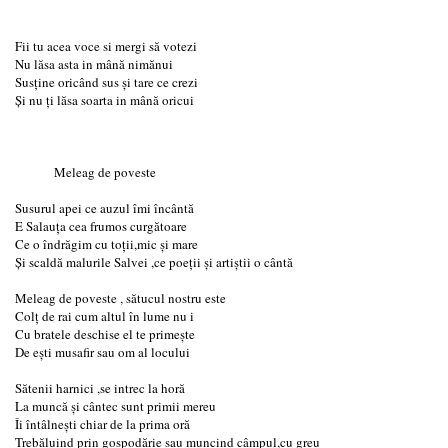
Fii tu acea voce si mergi să votezi
Nu lăsa asta in mână nimănui
Susține oricând sus și tare ce crezi
Și nu ți lăsa soarta in mână oricui
Meleag de poveste
Susurul apei ce auzul îmi încântă
E Salauța cea frumos curgătoare
Ce o îndrăgim cu toții,mic și mare
Și scaldă malurile Salvei ,ce poeții și artiștii o cântă
Meleag de poveste , sătucul nostru este
Colț de rai cum altul în lume nu i
Cu bratele deschise el te primește
De ești musafir sau om al locului
Sătenii harnici ,se intrec la horă
La muncă și cântec sunt primii mereu
Îi întâlnești chiar de la prima oră
Trebăluind prin gospodărie sau muncind câmpul,cu greu