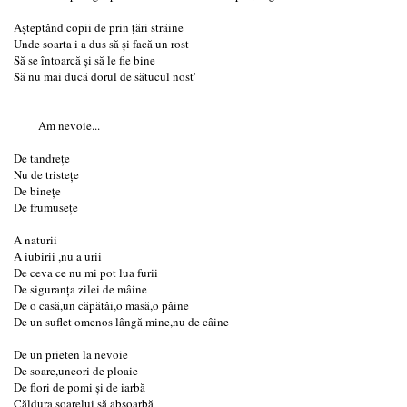
Așteptând copii de prin țări străine
Unde soarta i a dus să și facă un rost
Să se întoarcă și să le fie bine
Să nu mai ducă dorul de sătucul nost'
Am nevoie...
De tandrețe
Nu de tristețe
De binețe
De frumusețe
A naturii
A iubirii ,nu a urii
De ceva ce nu mi pot lua furii
De siguranța zilei de mâine
De o casă,un căpătâi,o masă,o pâine
De un suflet omenos lângă mine,nu de câine
De un prieten la nevoie
De soare,uneori de ploaie
De flori de pomi și de iarbă
Căldura soarelui să absoarbă