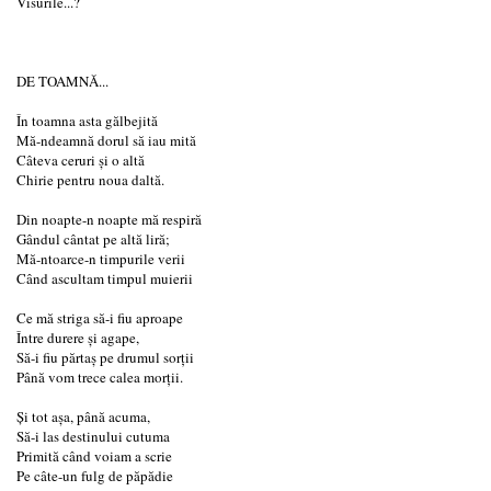
Visurile...?
DE TOAMNĂ...
În toamna asta gălbejită
Mă-ndeamnă dorul să iau mită
Câteva ceruri şi o altă
Chirie pentru noua daltă.
Din noapte-n noapte mă respiră
Gândul cântat pe altă liră;
Mă-ntoarce-n timpurile verii
Când ascultam timpul muierii
Ce mă striga să-i fiu aproape
Între durere şi agape,
Să-i fiu părtaş pe drumul sorţii
Până vom trece calea morţii.
Şi tot aşa, până acuma,
Să-i las destinului cutuma
Primită când voiam a scrie
Pe câte-un fulg de păpădie