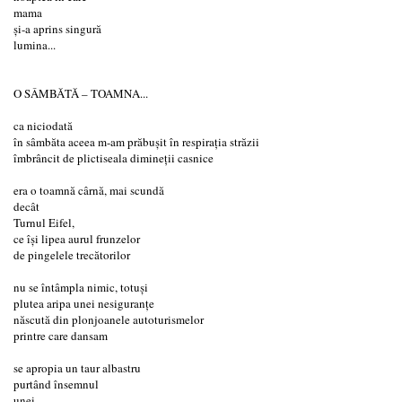
mama
şi-a aprins singură
lumina...
O SÂMBĂTĂ – TOAMNA...
ca niciodată
în sâmbăta aceea m-am prăbuşit în respiraţia străzii
îmbrâncit de plictiseala dimineţii casnice
era o toamnă cârnă, mai scundă
decât
Turnul Eifel,
ce îşi lipea aurul frunzelor
de pingelele trecătorilor
nu se întâmpla nimic, totuşi
plutea aripa unei nesiguranţe
născută din plonjoanele autoturismelor
printre care dansam
se apropia un taur albastru
purtând însemnul
unei