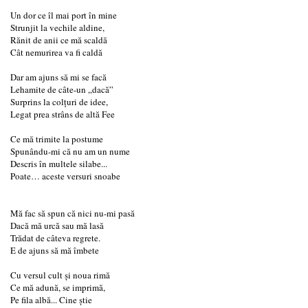
Un dor ce îl mai port în mine
Strunjit la vechile aldine,
Rănit de anii ce mă scaldă
Cât nemurirea va fi caldă
Dar am ajuns să mi se facă
Lehamite de câte-un „dacă”
Surprins la colţuri de idee,
Legat prea strâns de altă Fee
Ce mă trimite la postume
Spunându-mi că nu am un nume
Descris în multele silabe...
Poate… aceste versuri snoabe
Mă fac să spun că nici nu-mi pasă
Dacă mă urcă sau mă lasă
Trădat de câteva regrete.
E de ajuns să mă îmbete
Cu versul cult şi noua rimă
Ce mă adună, se imprimă,
Pe fila albă... Cine ştie