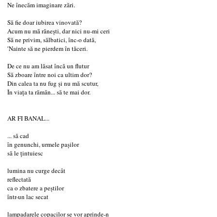
Ne înecăm imaginare zări.
Să fie doar iubirea vinovată?
Acum nu mă rănești, dar nici nu-mi ceri
Să ne privim, sălbatici, înc-o dată,
′Nainte să ne pierdem în tăceri.
De ce nu am lăsat încă un flutur
Să zboare între noi ca ultim dor?
Din calea ta nu fug și nu mă scutur,
În viața ta rămân... să te mai dor.
AR FI BANAL...
... să cad
în genunchi, urmele paşilor
să le ţintuiesc
lumina nu curge decât
reflectată
ca o zbatere a peştilor
într-un lac secat
lampadarele copacilor se vor aprinde-n