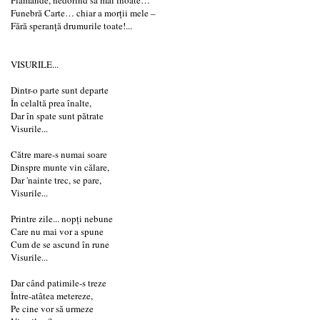
Funebră Carte… chiar a morţii mele –
Fără speranţă drumurile toate!...
VISURILE...
Dintr-o parte sunt departe
În celaltă prea înalte,
Dar în spate sunt pătrate
Visurile...
Către mare-s numai soare
Dinspre munte vin călare,
Dar 'nainte trec, se pare,
Visurile...
Printre zile... nopţi nebune
Care nu mai vor a spune
Cum de se ascund în rune
Visurile...
Dar când patimile-s treze
Între-atâtea metereze,
Pe cine vor să urmeze