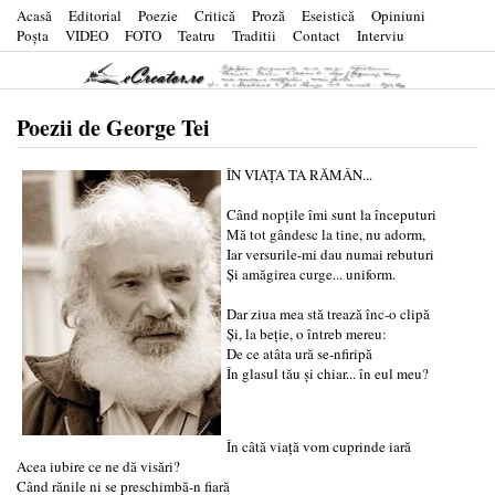
Acasă
Editorial
Poezie
Critică
Proză
Eseistică
Opiniuni
Poşta
VIDEO
FOTO
Teatru
Traditii
Contact
Interviu
Poezii de George Tei
ÎN VIAȚA TA RĂMÂN...
Când nopțile îmi sunt la începuturi
Mă tot gândesc la tine, nu adorm,
Iar versurile-mi dau numai rebuturi
Și amăgirea curge... uniform.
Dar ziua mea stă trează înc-o clipă
Și, la beție, o întreb mereu:
De ce atâta ură se-nfiripă
În glasul tău și chiar... în eul meu?
În câtă viață vom cuprinde iară
Acea iubire ce ne dă visări?
Când rănile ni se preschimbă-n fiară