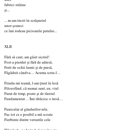
fabrici străine
şi...
... m-am trezit în scrâşnetul
unor şoareci
ce îmi rodeau picioarele patului...
XLII
Fără să caut, am găsit sicriul!
Fost-a pierdut şi fără de adresă,
Ferit de ochii lumii şi de presă,
Făgăduit cândva… Acuma scriu-l…
Fiindu-mi teamă, l-am ţinut în lesă
Filozofând, că numai sunt, eu, viul
Furat de timp, poate şi de târziul
Fundamentat… Îmi rătăcesc o tresă…
Funicular al gândurilor rele,
Fac tot ce e posibil a mă scoate
Fierbinte dintre versurile cele
Flămânde, nedorind să mai înoate…