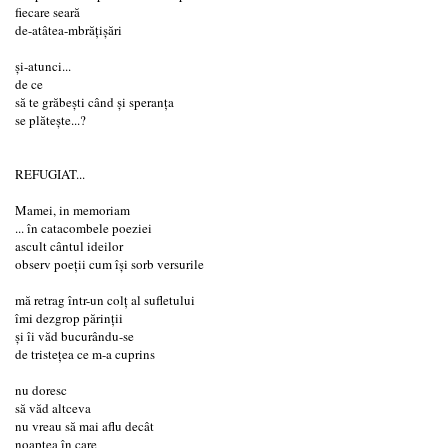
fiecare seară
de-atâtea-mbrăţişări
și-atunci...
de ce
să te grăbeşti când şi speranţa
se plăteşte...?
REFUGIAT...
Mamei, in memoriam
... în catacombele poeziei
ascult cântul ideilor
observ poeţii cum îşi sorb versurile
mă retrag într-un colţ al sufletului
îmi dezgrop părinţii
şi îi văd bucurându-se
de tristeţea ce m-a cuprins
nu doresc
să văd altceva
nu vreau să mai aflu decât
noaptea în care