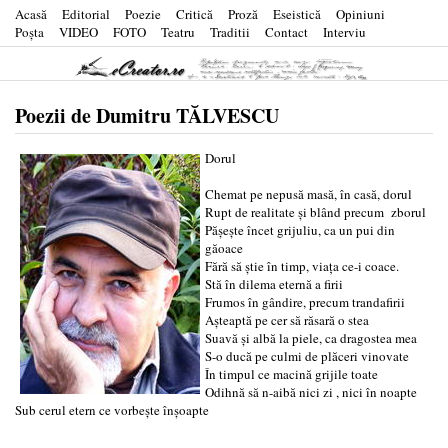
Acasă
Editorial
Poezie
Critică
Proză
Eseistică
Opiniuni
Poşta
VIDEO
FOTO
Teatru
Traditii
Contact
Interviu
Poezii de Dumitru TĂLVESCU
Dorul
Chemat pe nepusă masă, în casă, dorul
Rupt de realitate și blând precum zborul
Pășește încet grijuliu, ca un pui din
găoace
Fără să știe în timp, viața ce-i coace.
Stă în dilema eternă a firii
Frumos în gândire, precum trandafirii
Așteaptă pe cer să răsară o stea
Suavă și albă la piele, ca dragostea mea
S-o ducă pe culmi de plăceri vinovate
În timpul ce macină grijile toate
Odihnă să n-aibă nici zi , nici în noapte
Sub cerul etern ce vorbește înșoapte