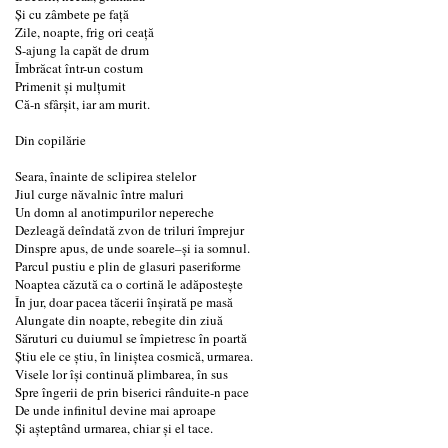
Și cu zâmbete pe față
Zile, noapte, frig ori ceață
S-ajung la capăt de drum
Îmbrăcat într-un costum
Primenit și mulțumit
Că-n sfârșit, iar am murit.
Din copilărie
Seara, înainte de sclipirea stelelor
Jiul curge năvalnic între maluri
Un domn al anotimpurilor nepereche
Dezleagă deîndată zvon de triluri împrejur
Dinspre apus, de unde soarele–și ia somnul.
Parcul pustiu e plin de glasuri paseriforme
Noaptea căzută ca o cortină le adăpostește
În jur, doar pacea tăcerii înșirată pe masă
Alungate din noapte, rebegite din ziuă
Săruturi cu duiumul se împietresc în poartă
Știu ele ce știu, în liniștea cosmică, urmarea.
Visele lor își continuă plimbarea, în sus
Spre îngerii de prin biserici rânduite-n pace
De unde infinitul devine mai aproape
Și așteptând urmarea, chiar și el tace.