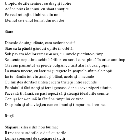
Utopic, de zile senine , cu drag și iubire
Adânc prins în inimi, cu sfântă simțire
Pe veci rotunjind iubirea din noi
Eternul ce-i unul format din noi doi.
Stare
Dincolo de singurătate, cam nedorit sosită
Stau ca la pândă gânduri oprite în orbită.
Sub pavăza ideilor rămase-n aer, cu urmele pierdute-n timp
Se ascute neputința schimbăriilor ca norul care plouă în orice anotimp
Ori cum pământul -și pierde bulgări cu trist alai la buza gropii
La marea trecere, cu lacrimi și regrete în șoaptele sfinte ale popii
Iar tu rămân tot viu ,înalt și blând, acolo și-n neunde
Cu liniștea dorită-naintea căderii tristeții între secunde
Pe plaiului fără nopți și ierni geroase, dar cu ceva zăpezi tihnite
Pacea să-ți răsară, cu pași repezi să-ți șteargă idealurile cernite
Cenușa lor s-apună în fântâna timpului ce vine
Dospindu-și alte vieți,cu oameni buni și timpuri mai senine.
Rugă
Stăpânul zilei e din nou buimac
Îl trec toate sudorile, o dată cu zorile
Lumea spumegă de supărare și sictir