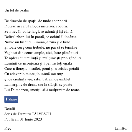
Un fel de psalm
De dincolo de spații, de unde apar norii
Plutesc în cerul alb, ca niște zei, cocorii.
Se-ntrec în volte largi, se-adună și își cântă
Delirul zborului în pantă, ce ochiul îl încântă.
Nimic nu tulbură Lumina, e ziuă și e bine
Și toate curg cum trebuie, nu par să se termine
Vegheat din ceruri ample, aici, între pământuri
Te apleci cu umilință și mulțumești prin gânduri
Luminii ce-nconjoară și-i pentru toți egală
Care-n florește-n suflet, pomi și-n orișice petală
Cu adevăr în minte, în inimă sau trup
Și cu credința vie, sătui bătrâni de umblet
La margine de drum, sau la sfârșit, se poate
Lui Dumnezeu, smeriți, să-i mulțumim de toate.
f
Share
Detalii
Scris de
Dumitru TĂLVESCU
Publicat: 01 Iunie 2023
Prec
Următor