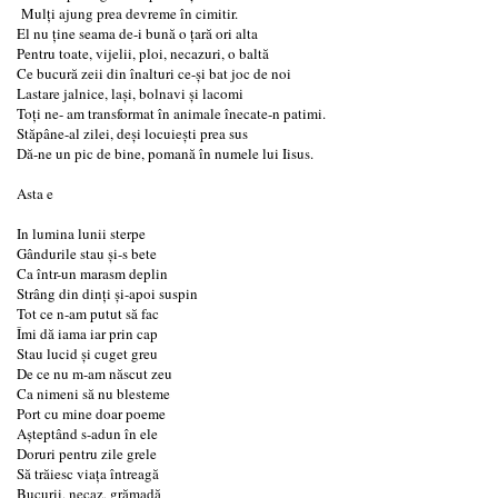
Mulți ajung prea devreme în cimitir.
El nu ține seama de-i bună o țară ori alta
Pentru toate, vijelii, ploi, necazuri, o baltă
Ce bucură zeii din înalturi ce-și bat joc de noi
Lastare jalnice, lași, bolnavi și lacomi
Toți ne- am transformat în animale înecate-n patimi.
Stăpâne-al zilei, deși locuiești prea sus
Dă-ne un pic de bine, pomană în numele lui Iisus.
Asta e
In lumina lunii sterpe
Gândurile stau și-s bete
Ca într-un marasm deplin
Strâng din dinți și-apoi suspin
Tot ce n-am putut să fac
Îmi dă iama iar prin cap
Stau lucid și cuget greu
De ce nu m-am născut zeu
Ca nimeni să nu blesteme
Port cu mine doar poeme
Așteptând s-adun în ele
Doruri pentru zile grele
Să trăiesc viața întreagă
Bucurii, necaz, grămadă