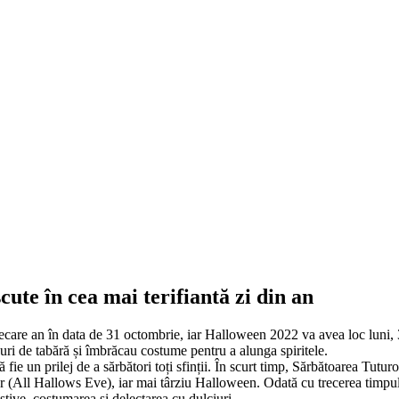
ute în cea mai terifiantă zi din an
ecare an în data de 31 octombrie, iar Halloween 2022 va avea loc luni, 3
curi de tabără și îmbrăcau costume pentru a alunga spiritele.
ie un prilej de a sărbători toți sfinții. În scurt timp, Sărbătoarea Tuturor
 (All Hallows Eve), iar mai târziu Halloween. Odată cu trecerea timpului,
estive, costumarea și delectarea cu dulciuri.