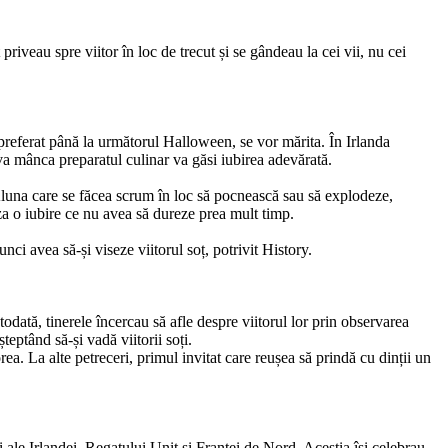
riveau spre viitor în loc de trecut și se gândeau la cei vii, nu cei
e preferat până la următorul Halloween, se vor mărita. În Irlanda
va mânca preparatul culinar va găsi iubirea adevărată.
 Aluna care se făcea scrum în loc să pocnească sau să explodeze,
iza o iubire ce nu avea să dureze prea mult timp.
i avea să-și viseze viitorul soț, potrivit History.
odată, tinerele încercau să afle despre viitorul lor prin observarea
eptând să-și vadă viitorii soți.
a. La alte petreceri, primul invitat care reușea să prindă cu dinții un
i ale Irlandei, Regatului Unit și Franței de Nord. Aceștia își celebrau