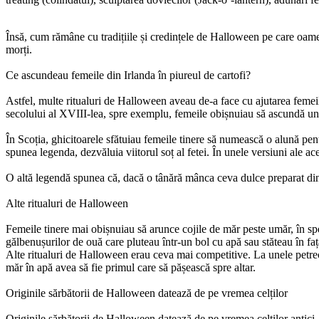
Însă, cum rămâne cu tradițiile și credințele de Halloween pe care oamenii
morți.
Ce ascundeau femeile din Irlanda în piureul de cartofi?
Astfel, multe ritualuri de Halloween aveau de-a face cu ajutarea femeilo
secolului al XVIII-lea, spre exemplu, femeile obișnuiau să ascundă un 
În Scoția, ghicitoarele sfătuiau femeile tinere să numească o alună pen
spunea legenda, dezvăluia viitorul soț al fetei. În unele versiuni ale a
O altă legendă spunea că, dacă o tânără mânca ceva dulce preparat din n
Alte ritualuri de Halloween
Femeile tinere mai obișnuiau să arunce cojile de măr peste umăr, în sper
gălbenușurilor de ouă care pluteau într-un bol cu apă sau stăteau în faț
Alte ritualuri de Halloween erau ceva mai competitive. La unele petrecer
măr în apă avea să fie primul care să pășească spre altar.
Originile sărbătorii de Halloween datează de pe vremea celților
Originile sărbătorii de Halloween datează de pe vremea celților antici, 