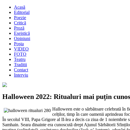
Acasă
Editorial
Poezie
Critică
Proză
Eseistică
Opiniuni
Poşta
VIDEO
FOTO
Teatru
Traditii
Contact
Interviu
Halloween 2022: Ritualuri mai puțin cunosc
Halloween este o sărbătoare celebrată în fi
celților, timp în care oamenii aprindeau fo
În secolul VIII, Papa Grigore al II-lea a decis ca ziua de 1 noiembrie să f
Samhain. Seara dinainte era cunoscută drept Ajunul Sărbătorii Sfinților
treating (colindatul), sculptarea dovlecilor (Jack-o’-lantern), adunări f