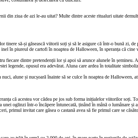
 din ziua de azi le-au uitat? Multe dintre aceste ritualuri uitate demult p
r tinere să-și găsească viitorii soți și să le asigure că într-o bună zi, d
inel în piureul de cartofi în noaptea de Halloween, în speranța că cine 
tru fiecare dintre pretendenții lor și apoi să arunce alunele în șemineu.
cestei legende, opusul era adevărat. Aluna care ardea în totalitate simbol
uci, alune și nucșoară înainte să se culce în noaptea de Halloween, atunc
anța că acestea vor cădea pe jos sub forma inițialelor viitorilor soți. Tot
a unei oglinzi într-o încăpere întunecată, ținând în mână o lumânare și așt
i, primul invitat care găsea o castană avea să fie primul care se căsătore
care au trăit în urmă cu 2.000 de ani, în mare parte în regiunile de astăz