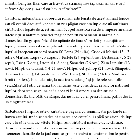
amintit Genghis Han, care ar fi avut ca strămoș „
un lup cenușiu care ar fi
coborât din cer și s-ar fi unit cu o căprioară”.
Că istoria îndepărtată a poporului român este legată de acest animal feroce
sau că vechii daci ar fi venerat un zeu păgân care era lup o atestă mulțimea
sărbătorilor legate de acest animal. Scopul acestora era de a impune anumite
interdicții și anumite practici magice pentru ca oamenii și animalele
domestice din gospodărie să fie apărate de fiara sălbatică și necruțătoare
lupul, deseori asociat cu forțele întunericului și cu duhurile malefice.Zilele
lupului începeau cu sărbătoarea Sf. Petru (29 iulie), Cricovii Mariei (15-17
iulie), Martirul Lupu (23 august), Teclele (24 septembrie), Berbecarii (26-28
sept.), Osic (17 oct.), Lucinul (18 oct.), Sâmedru (26 oct.), Ziua Lupului (13
nov.), Filipii de toamnă (14-21 nov.), Filipul cel Șchiop (21 nov.), Sâmpetru
de iarnă (16 ian.), Filipii de iarnă (25-31 ian.), Stretenie (2 feb.), Martirii de
iarnă (1-3 feb.). În unele sate, la acestea se adaugă și joile rele sau joile
verzi.Sfântul Petru de iarnă (16 ianuarie) este considerat în folclor patronul
lupilor, deoarece se spune că în acea zi lupii omorau multe animale
domestice, făcând bălți de sânge, dar nu luau cu ei pentru hrana puilor decât
un singur animal.
Sărbătoarea Filipilor este o sărbătoare păgână cu semnificații profunde în
lumea satului, unde se credea că ținerea acestor zile îi apără pe săteni de lupi
care vin să le omoare vitele. Filipii sunt sărbători materne de fertilitate,
datorită comportamentului acestui animal în perioada de împerechere. De
asemenea, femeile de la țară cunosc grija excesivă a acestor animale pentru
puii lor, dar și cât de feroce pot deveni atunci când aceștia sunt puși în