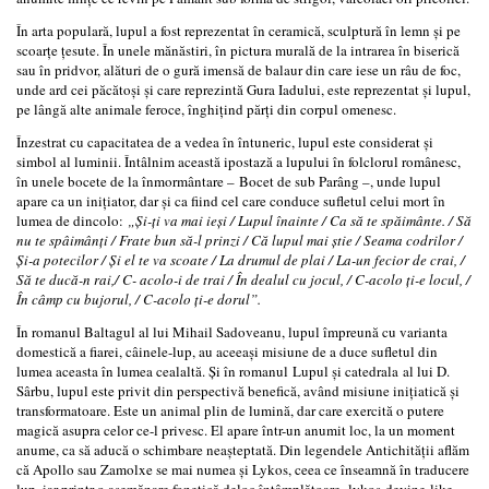
În arta populară, lupul a fost reprezentat în ceramică, sculptură în lemn și pe
scoarțe țesute. În unele mănăstiri, în pictura murală de la intrarea în biserică
sau în pridvor, alături de o gură imensă de balaur din care iese un râu de foc,
unde ard cei păcătoși și care reprezintă Gura Iadului, este reprezentat și lupul,
pe lângă alte animale feroce, înghițind părți din corpul omenesc.
Înzestrat cu capacitatea de a vedea în întuneric, lupul este considerat și
simbol al luminii. Întâlnim această ipostază a lupului în folclorul românesc,
în unele bocete de la înmormântare – Bocet de sub Parâng –, unde lupul
apare ca un inițiator, dar și ca fiind cel care conduce sufletul celui mort în
lumea de dincolo:
„Și-ți va mai ieși / Lupul înainte / Ca să te spăimânte. / Să
nu te spâimânți / Frate bun să-l prinzi / Că lupul mai știe / Seama codrilor /
Și-a potecilor / Și el te va scoate / La drumul de plai / La-un fecior de crai, /
Să te ducă-n rai,/ C- acolo-i de trai / În dealul cu jocul, / C-acolo ți-e locul, /
În câmp cu bujorul, / C-acolo ți-e dorul”.
În romanul Baltagul al lui Mihail Sadoveanu, lupul împreună cu varianta
domestică a fiarei, câinele-lup, au aceeași misiune de a duce sufletul din
lumea aceasta în lumea cealaltă. Și în romanul Lupul și catedrala al lui D.
Sârbu, lupul este privit din perspectivă benefică, având misiune inițiatică și
transformatoare. Este un animal plin de lumină, dar care exercită o putere
magică asupra celor ce-l privesc. El apare într-un anumit loc, la un moment
anume, ca să aducă o schimbare neașteptată. Din legendele Antichității aflăm
că Apollo sau Zamolxe se mai numea și Lykos, ceea ce înseamnă în traducere
lup, iar printr-o asemănare fonetică deloc întâmplătoare, lykos devine like,