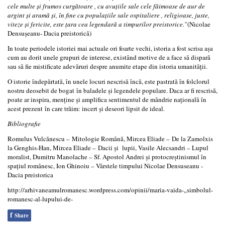
cele multe și frumos curgătoare , cu avuțiile sale cele făimoase de aur de
argint și aramă și, în fine cu populațiile sale ospitaliere , religioase, juste,
viteze și fericite, este țara cea legendară a timpurilor preistorice.
”
(Nicolae
Densușeanu- Dacia preistorică)
In toate periodele istoriei mai actuale ori foarte vechi, istoria a fost scrisa așa
cum au dorit unele grupuri de interese, existând motive de a face să dispară
sau să fie mistificate adevăruri despre anumite etape din istoria umanității.
O istorie îndepărtată, în unele locuri nescrisă încă, este pastrată în folclorul
nostru deosebit de bogat în baladele și legendele populare. Daca ar fi rescrisă,
poate ar inspira, menține și amplifica sentimentul de mândrie națională în
acest prezent în care trăim: incert și deseori lipsit de ideal.
Bibliografie
Romulus Vulcănescu – Mitologie Română, Mircea Eliade – De la Zamolxis
la Genghis-Han, Mircea Eliade – Dacii și lupii, Vasile Alecsandri – Lupul
moralist, Dumitru Manolache – Sf. Apostol Andrei și protocreștinismul în
spațiul românesc, Ion Ghinoiu – Vârstele timpului Nicolae Densuseanu -
Dacia preistorica
http://arhivaneamulromanesc.wordpress.com/opinii/maria-vaida-„simbolul-
romanesc-al-lupului-de-
f
Share