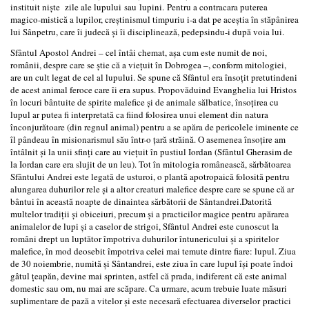
instituit niște zile ale lupului sau lupini. Pentru a contracara puterea
magico-mistică a lupilor, creștinismul timpuriu i-a dat pe aceștia în stăpânirea
lui Sânpetru, care îi judecă și îi disciplinează, pedepsindu-i după voia lui.
Sfântul Apostol Andrei – cel întâi chemat, așa cum este numit de noi,
românii, despre care se știe că a viețuit în Dobrogea –, conform mitologiei,
are un cult legat de cel al lupului. Se spune că Sfântul era însoțit pretutindeni
de acest animal feroce care îi era supus. Propovăduind Evanghelia lui Hristos
în locuri bântuite de spirite malefice și de animale sălbatice, însoțirea cu
lupul ar putea fi interpretată ca fiind folosirea unui element din natura
înconjurătoare (din regnul animal) pentru a se apăra de pericolele iminente ce
îl pândeau în misionarismul său într-o țară străină. O asemenea însoțire am
întâlnit și la unii sfinți care au viețuit în pustiul Iordan (Sfântul Gherasim de
la Iordan care era slujit de un leu). Tot în mitologia românească, sărbătoarea
Sfântului Andrei este legată de usturoi, o plantă apotropaică folosită pentru
alungarea duhurilor rele și a altor creaturi malefice despre care se spune că ar
bântui în această noapte de dinaintea sărbătorii de Sântandrei.Datorită
multelor tradiții și obiceiuri, precum și a practicilor magice pentru apărarea
animalelor de lupi și a caselor de strigoi, Sfântul Andrei este cunoscut la
români drept un luptător împotriva duhurilor întunericului și a spiritelor
malefice, în mod deosebit împotriva celei mai temute dintre fiare: lupul. Ziua
de 30 noiembrie, numită și Sântandrei, este ziua în care lupul își poate îndoi
gâtul țeapăn, devine mai sprinten, astfel că prada, indiferent că este animal
domestic sau om, nu mai are scăpare. Ca urmare, acum trebuie luate măsuri
suplimentare de pază a vitelor și este necesară efectuarea diverselor practici