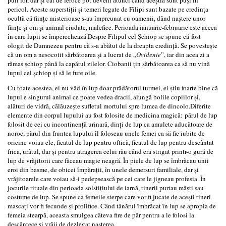
pericol. Aceste superstiții și temeri legate de Filipi sunt bazate pe credința
ocultă că ființe misterioase s-au împreunat cu oamenii, dând naștere unor
ființe și om și animal ciudate, malefice. Perioada ianuarie-februarie este aceea
în care lupii se împerechează.Despre Filipul cel Șchiop se spune că fost
ologit de Dumnezeu pentru că s-a abătut de la dreapta credință. Se povestește
că un om a nesocotit sărbătoarea și a lucrat de „
Ovidenie
”, iar din acea zi a
rămas șchiop până la capătul zilelor. Ciobanii țin sărbătoarea ca să nu vină
lupul cel șchiop și să le fure oile.
Cu toate acestea, ei nu văd în lup doar prădătorul turmei, ei știu foarte bine că
lupul e singurul animal ce poate vedea dracii, alungă bolile copiilor și,
alături de vidră, călăuzește sufletul mortului spre lumea de dincolo.Diferite
elemente din corpul lupului au fost folosite de medicina magică: părul de lup
folosit de cei cu incontinență urinară, dinți de lup ca amulete aducătoare de
noroc, părul din fruntea lupului îl foloseau unele femei ca să fie iubite de
oricine voiau ele, ficatul de lup pentru oftică, ficatul de lup pentru descântat
frica, urâtul, dar și pentru atragerea celui rău când era strigat printr-o gură de
lup de vrăjitorii care făceau magie neagră. În piele de lup se îmbrăcau unii
eroi din basme, de obicei împărații, în unele demersuri familiale, dar și
vrăjitoarele care voiau să-i pedepsească pe cei care le jigneau profesia. În
jocurile rituale din perioada solstițiului de iarnă, tinerii purtau măști sau
costume de lup. Se spune ca femeile sterpe care vor fi jucate de acești tineri
mascați vor fi fecunde și prolifice. Când tânărul îmbrăcat în lup se apropia de
femeia stearpă, aceasta smulgea câteva fire de păr pentru a le folosi la
descântece și vrăji de dezlegat nașterea.