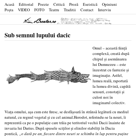
Acasă
Editorial
Poezie
Critică
Proză
Eseistică
Opiniuni
Poşta
VIDEO
FOTO
Teatru
Traditii
Contact
Interviu
Sub semnul lupului dacic
Omul – această ființă
complexă, creată după
chipul și asemănarea
lui Dumnezeu – este
înzestrat cu fantezie și
imaginație. Astfel,
lumea reală, raportată
la lumea divină, capătă
sensuri, conotații și
culori noi în
imaginarul colectiv.
Viața omului, așa cum este firesc, se desfășoară în strânsă legătură cu mediul
natural, cu regnul vegetal și cu cel animal.Herodot, referindu-se la neuri, îi
reprezentă ca pe o populație care trăia pe teritoriul vechii Dacii înainte de
invazia lui Darius. După spusele sciților și elinilor stabiliți în Dacia
pontică,
„o dată pe an, fiecare dintre neuri se schimba în lup pentru puține