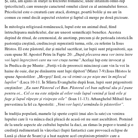
Și, iată, am ajuns în sfârșit la folclorul românesc, unde întâlnim omul-lup
(pricoliciul), care reunește caracterul omului căzut cu al animalului feroce.
Pricoliciul este o creatură care atacă, distruge, poartă bolile și nu are în
comun cu omul decât aspectul exterior și faptul că merge pe două picioare.
În mitologia religioasă românească, lupul este un animal dual, fiind
întruchiparea maleficului, dar are uneori semnificații benefice. Acestea
depind de ritual, de ceremonial, de anotimp, precum și de perioada istorică.În
pastorația creștină, credincioșii reprezintă turma, oile, cu referire la Iisus
Hristos. El este păstorul, dar și mielul sacrificat, iar lupii sunt prigonitorii, așa
cum spune Sf. Apostol Petru în Fapte 20: „
După plecarea mea vor intra între
voi lupii îngrozitori care nu vor cruța turma”
.Același lup este invocat și
în Predica de pe Munte: „Feriți-vă de proorocii mincinoși care vin la voi în
haine de oaie, dar pe dinăuntru sunt lupi răpitori”(Matei 7-9).Iisus Hristos le
spune Apostolilor: „
Mergeți! Iată, eu vă trimit ca pe niște mei în mijlocul
lupilor”
(Luca 10-11. În Sfânta Evanghelie după Ioan, lupii sunt prigonitorii
creștinilor:
„Eu sunt Păstorul cel Bun. Păstorul cel bun sufletul său și-l pune
pentru oi... Cel ce nu este stăpân al oilor vede lupul venind și lasă oile și
fuge și lupul răpește și risipește oile”
(Ioan 11-13). Arhanghelul Mihail face
prevestirea la fel ca Apostolii:
„Veni-vor lupii,/ urmându-le păstorilor”.
În tradiția populară, mamele își sperie copiii (mai ales la sate) cu venirea
lupului care îi va mânca dacă pleacă de acasă ori nu sunt ascultători. Pornind
de la unele aspecte ale cultului lupului la daci, au rămas în popor o teamă și o
credință rudimentară în vârcolaci (lupii fantastici care provoacă eclipse de
Lună și chiar de Soare) și a luat naștere acel creștinism primitiv care a