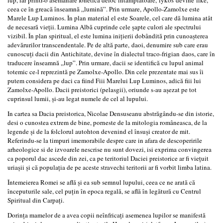
ceea ce în greacă înseamnă „lumină”. Prin urmare, Apollo-Zamolxe este
Marele Lup Luminos. În plan material el este Soarele, cel care dă lumina atât
de necesară vieții. Lumina Albă cuprinde cele șapte culori ale spectrului
vizibil. În plan spiritual, el este lumina inițierii dobândită prin cunoașterea
adevărurilor transcendentale. Pe de altă parte, daoi, denumire sub care erau
cunoscuți dacii din Antichitate, devine în dialectul traco-frigian daos, care în
traducere înseamnă „lup”. Prin urmare, dacii se identifică cu lupul animal
totemic ce-l reprezintă pe Zamolxe-Apollo. Din cele prezentate mai sus îi
putem considera pe daci ca fiind Fiii Marelui Lup Luminos, adică fiii lui
Zamolxe-Apollo. Dacii preistorici (pelasgii), oriunde s-au așezat pe tot
cuprinsul lumii, și-au legat numele de cel al lupului.
In cartea sa Dacia preistorica, Nicolae Densuseanu abstrăgându-se din istorie,
desi o cunostea extrem de bine, porneste de la mitologia româneasca, de la
legende și de la folclorul autohton devenind el însuși creator de mit.
Referindu-se la timpuri imemorabile despre care in afara de descoperirile
arheologice si de izvoarele nescrise nu sunt dovezi, isi exprima convingerea
ca poporul dac ascede din zei, ca pe teritoriul Daciei preistorice ar fi viețuit
uriașii și că populația de pe aceste stravechi teritorii ar fi vorbit limba latina.
Întemeierea Romei se află și ea sub semnul lupului, ceea ce ne arată că
începuturile sale, cel puțin în epoca regală, se află în legătură cu Centrul
Spiritual din Carpați.
Dorința mamelor de a avea copii neînfricați asemenea lupilor se manifestă