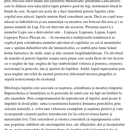
prin obiceiul unor mame din ținuturile Hunedoarei (platforma Luncanilor)
care le dădeau nou-născuților lapte printr-o gură de lup, instrument ritual în
formă de cerc. Scopul era acela de a face transferul puterii lupului către
copilul nou-născut, laptele matern fiind considerat sacru. Dacă un copil nou-
născut se îmbolnăvea și era amenințat cu moartea, era botezat din nou și i se
punea numele de Lup, Urs ori derivate ale acestora. Prezența masivă a
numelui Lupu sau a derivatelor sale – Lupașcu, Lupeanu, Lupan, Lupei,
Lupușor, Pascu, Pâscan etc. – în onomastica tradițională românească se
explică prin schimbarea numelui adevărat al copilului cu cel al animalului
care e spaima duhurilor rele ale întunericului, ce umblă prin lume luând
forme fantastice de stafii, zmei și alte creaturi înspăimântătoare. Un alt ritual
de transfer al puterii lupului asupra unui prunc este acela făcut de trei feciori
cu o unghie de lup; unghia de lup simbolizând virtutea și puterea, creșterea
rezistenței la pericole, dar și spiritul de luptător. Astfel, lupul reprezentat prin
acea unghie are rolul de animal protector, înlesnind trecerea pragului ce
separă nonexistența de existență.
Mitologia lupului este asociată cu nașterea, schimbarea și moartea timpului.
Împerecherea și înmulțirea sa în perioada de iarnă este un fapt rar întâlnit la
alte mamifere. Prin comportamentul de reproducere al lupilor, anul poate fi
împărțit în două părți: iarna (constituirea haitelor, formarea perechilor, prin
selecție naturală, a celor mai valoroase exemplare și nașterea puilor) și vara
(corespunde creșterii puilor, introducerii lor în colectivitatea haitei și
maturizării lor). Unii cercetători și istorici consideră că suprapunerea celor
mai populare sărbători ale anotimpului rece, ale sfârșitului, dar și începutului
de an, peste perioadele de împerechere ale lupilor indică începutul de an