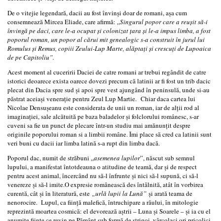
De o vitejie legendară, dacii au fost învinși doar de romani, așa cum
consemnează Mircea Eliade, care afirmă: „
Singurul popor care a reușit să-i
învingă pe daci, care le-a ocupat și colonizat țara și le-a impus limba, a fost
poporul roman, un popor al cărui mit genealogic s-a construit în jurul lui
Romulus și Remus, copiii Zeului-Lup Marte, alăptați și crescuți de Lupoaica
de pe Capitoliu”.
Acest moment al cuceririi Daciei de catre romani ar trebui regândit de catre
istorici deoarece exista oarece dovezi precum că latinii ar fi fost un trib dacic
plecat din Dacia spre sud și apoi spre vest ajungând în peninsulă, unde si-au
păstrat aceiași venerație pentru Zeul Lup Martie. Chiar daca cartea lui
Nicolae Densușeanu este considerata de unii un roman, iar de alții rod al
imaginației, sale alcătuită pe baza baladelor și folclorului românesc, s-ar
cuveni sa fie un punct de plecare într-un studiu mai amănunțit despre
originile poporului roman si a limbii române. Îmi place să cred ca latinii sunt
veri buni cu dacii iar limba latină s-a rupt din limba dacă.
Poporul dac, numit de străbuni „
asemenea lupilor
”, născut sub semnul
lupului, a manifestat întotdeauna o atitudine de teamă, dar și de respect
pentru acest animal, încercând nu să-l înfrunte și nici să-l supună, ci să-l
venereze și să-l imite.O expresie românească des întâlnită, atât în vorbirea
curentă, cât și în literatură, este
„urlă lupii la Lună”
și arată teama de
nenorocire. Lupul, ca ființă malefică, întruchipare a răului, în mitologie
reprezintă moartea cosmică: el devorează aștrii – Luna și Soarele – și ia cu el
anumite ființe ce revin pe Pământ sub formă de strigoi, vârcolaci ori pricolici.