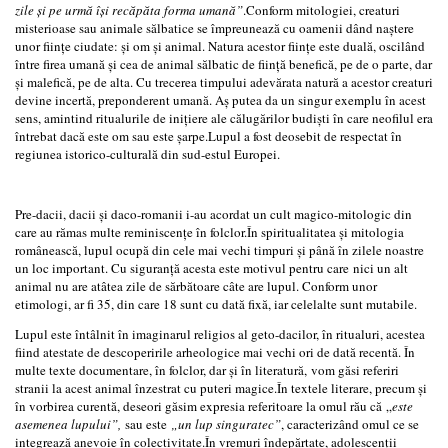
zile și pe urmă își recăpăta forma umană”
.Conform mitologiei, creaturi
misterioase sau animale sălbatice se împreunează cu oamenii dând naștere
unor ființe ciudate: și om și animal. Natura acestor ființe este duală, oscilând
între firea umană și cea de animal sălbatic de ființă benefică, pe de o parte, dar
și malefică, pe de alta. Cu trecerea timpului adevărata natură a acestor creaturi
devine incertă, preponderent umană. Aș putea da un singur exemplu în acest
sens, amintind ritualurile de inițiere ale călugărilor budiști în care neofilul era
întrebat dacă este om sau este șarpe.Lupul a fost deosebit de respectat în
regiunea istorico-culturală din sud-estul Europei.
Pre-dacii, dacii și daco-romanii i-au acordat un cult magico-mitologic din
care au rămas multe reminiscențe în folclor.În spiritualitatea și mitologia
românească, lupul ocupă din cele mai vechi timpuri și până în zilele noastre
un loc important. Cu siguranță acesta este motivul pentru care nici un alt
animal nu are atâtea zile de sărbătoare câte are lupul. Conform unor
etimologi, ar fi 35, din care 18 sunt cu dată fixă, iar celelalte sunt mutabile.
Lupul este întâlnit în imaginarul religios al geto-dacilor, în ritualuri, acestea
fiind atestate de descoperirile arheologice mai vechi ori de dată recentă. În
multe texte documentare, în folclor, dar și în literatură, vom găsi referiri
stranii la acest animal înzestrat cu puteri magice.În textele literare, precum și
în vorbirea curentă, deseori găsim expresia referitoare la omul rău că „
este
asemenea lupului”,
sau este
„un lup singuratec”
, caracterizând omul ce se
integrează anevoie în colectivitate.În vremuri îndepărtate, adolescenții