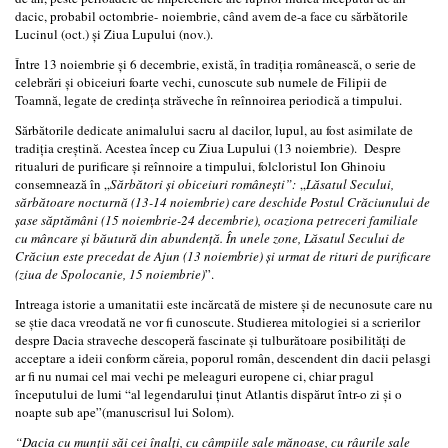
dacic, probabil octombrie- noiembrie, când avem de-a face cu sărbătorile
Lucinul (oct.) și Ziua Lupului (nov.).
Între 13 noiembrie și 6 decembrie, există, în tradiția românească, o serie de
celebrări și obiceiuri foarte vechi, cunoscute sub numele de Filipii de
Toamnă, legate de credința străveche în reînnoirea periodică a timpului.
Sărbătorile dedicate animalului sacru al dacilor, lupul, au fost asimilate de
tradiția creștină. Acestea încep cu Ziua Lupului (13 noiembrie). Despre
ritualuri de purificare și reînnoire a timpului, folcloristul Ion Ghinoiu
consemnează în „
Sărbători și obiceiuri românești”:
„
Lăsatul Secului,
sărbătoare nocturnă (13-14 noiembrie) care deschide Postul Crăciunului de
șase săptămâni (15 noiembrie-24 decembrie), ocaziona petreceri familiale
cu mâncare și băutură din abundență. În unele zone, Lăsatul Secului de
Crăciun este precedat de Ajun (13 noiembrie) și urmat de rituri de purificare
(ziua de Spolocanie, 15 noiembrie)
”.
Intreaga istorie a umanitatii este incărcată de mistere și de necunosute care nu
se știe daca vreodată ne vor fi cunoscute. Studierea mitologiei si a scrierilor
despre Dacia straveche descoperă fascinate și tulburătoare posibilități de
acceptare a ideii conform căreia, poporul român, descendent din dacii pelasgi
ar fi nu numai cel mai vechi pe meleaguri europene ci, chiar pragul
începutului de lumi “al legendarului ținut Atlantis dispărut într-o zi și o
noapte sub ape”(manuscrisul lui Solom).
“Dacia cu mun
ții săi cei înalți, cu câmpiile sale mănoase, cu râurile sale