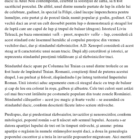
dacic la Anul Nou contemporan, celebrat la solstițiul de iarnă, să fi fost
sacrificiul porcului. De altfel, unul dintre numele purtate de lup în zilele lui
de celebrare, gadinet, în special la Filipi, când începe împerecherea pentru
înmulțire, este purtat și de porcul tânăr, numit popular și godin, godinet. Că
vechii daci au avut un cult deosebit pentru lup o demonstrează și steagul lor
de luptă care are capul de lup și trupul de balaur (dragon). Istoricul Liviu
Teleacă, pe baza omonimiei
valk
– preot, respectiv
valke
– lup, consideră că
acest stindard este însemnul heraldic al corpului preoțesc din vremea
vechilor daci, dar și stindardul războinicilor. A.D. Xenopol consideră că acest
steag ar fi caracteristic unui neam tracic. După alți cercetători și istorici, ar
reprezenta stindardul preoțimii trădătoare și al războinicilor traci.
Stindardul dacic apare pe Columna lui Traian ca unul dintre trofeele ce au
fost luate de împăratul Traian. Romanii, conștienți fiind de puterea acestui
drapel, l-au preluat și folosit, răspândindu-l pe întreg teritoriul Imperiului
Roman. Unii istorici aduc argumente cum că steagul dacic cu trup de balaur
și cap de leu era colorat în roșu, galben și albastru. Cele trei culori sunt astăzi
cel mai frecvent întâlnite pe costumele populare din toate zonele României.
Stindardul călușarilor – acest joc magic și foarte vechi – se aseamănă cu
stindardul dacic, conform descrierii făcute într-o scriere străveche.
Predispus, dar și predestinat războaielor, invaziilor și nenorocirilor, conform
mitologiei, poporul român s-ar fi născut sub semnul lupului. Aceasta s-ar
datora apariției lupului de trei ori în timpuri străvechi, și anume: prima
apariție o regăsim în numele strămoșilor noștri daci, a doua în genealogia
poporului cuceritor și a treia în invaziile popoarelor migratoare. Aici merită