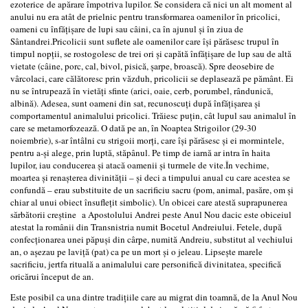
ezoterice de apărare împotriva lupilor. Se considera că nici un alt moment al
anului nu era atât de prielnic pentru transformarea oamenilor în pricolici,
oameni cu înfățișare de lupi sau câini, ca în ajunul și în ziua de
Sântandrei.Pricolicii sunt suflete ale oamenilor care își părăsesc trupul în
timpul nopții, se rostogolesc de trei ori și capătă înfățișare de lup sau de altă
vietate (câine, porc, cal, bivol, pisică, șarpe, broască). Spre deosebire de
vârcolaci, care călătoresc prin văzduh, pricolicii se deplasează pe pământ. Ei
nu se întrupează în vietăți sfinte (arici, oaie, cerb, porumbel, rândunică,
albină). Adesea, sunt oameni din sat, recunoscuți după înfățișarea și
comportamentul animalului pricolici. Trăiesc puțin, cât lupul sau animalul în
care se metamorfozează. O dată pe an, în Noaptea Strigoilor (29-30
noiembrie), s-ar întâlni cu strigoii morți, care își părăsesc și ei mormintele,
pentru a-și alege, prin luptă, stăpânul. Pe timp de iarnă ar intra în haita
lupilor, iau conducerea și atacă oamenii și turmele de vite.În vechime,
moartea și renașterea divinității – și deci a timpului anual cu care acestea se
confundă – erau substituite de un sacrificiu sacru (pom, animal, pasăre, om și
chiar al unui obiect însuflețit simbolic). Un obicei care atestă suprapunerea
sărbătorii creștine a Apostolului Andrei peste Anul Nou dacic este obiceiul
atestat la românii din Transnistria numit Bocetul Andreiului. Fetele, după
confecționarea unei păpuși din cârpe, numită Andreiu, substitut al vechiului
an, o așezau pe laviță (pat) ca pe un mort și o jeleau. Lipsește marele
sacrificiu, jertfa rituală a animalului care personifică divinitatea, specifică
oricărui început de an.
Este posibil ca una dintre tradițiile care au migrat din toamnă, de la Anul Nou