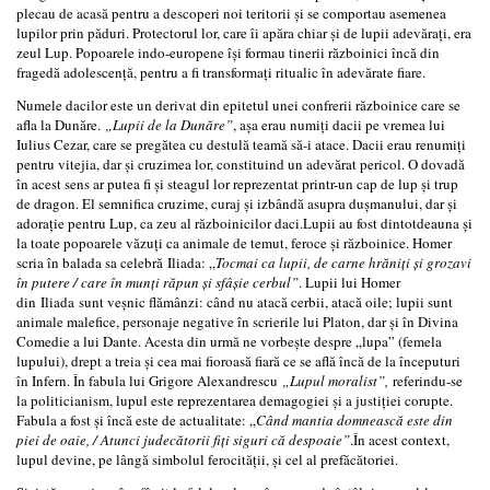
plecau de acasă pentru a descoperi noi teritorii și se comportau asemenea
lupilor prin păduri. Protectorul lor, care îi apăra chiar și de lupii adevărați, era
zeul Lup. Popoarele indo-europene își formau tinerii războinici încă din
fragedă adolescență, pentru a fi transformați ritualic în adevărate fiare.
Numele dacilor este un derivat din epitetul unei confrerii războinice care se
afla la Dunăre.
„Lupii de la Dunăre”
, așa erau numiți dacii pe vremea lui
Iulius Cezar, care se pregătea cu destulă teamă să-i atace. Dacii erau renumiți
pentru vitejia, dar și cruzimea lor, constituind un adevărat pericol. O dovadă
în acest sens ar putea fi și steagul lor reprezentat printr-un cap de lup și trup
de dragon. El semnifica cruzime, curaj și izbândă asupra dușmanului, dar și
adorație pentru Lup, ca zeu al războinicilor daci.Lupii au fost dintotdeauna și
la toate popoarele văzuți ca animale de temut, feroce și războinice. Homer
scria în balada sa celebră Iliada: „
Tocmai ca lupii, de carne hrăniți și grozavi
în putere / care în munți răpun și sfâșie cerbul”
. Lupii lui Homer
din Iliada sunt veșnic flămânzi: când nu atacă cerbii, atacă oile; lupii sunt
animale malefice, personaje negative în scrierile lui Platon, dar și în Divina
Comedie a lui Dante. Acesta din urmă ne vorbește despre „lupa” (femela
lupului), drept a treia și cea mai fioroasă fiară ce se află încă de la începuturi
în Infern. În fabula lui Grigore Alexandrescu
„Lupul moralist”,
referindu-se
la politicianism, lupul este reprezentarea demagogiei și a justiției corupte.
Fabula a fost și încă este de actualitate: „
Când mantia domnească este din
piei de oaie, / Atunci judecătorii fiți siguri că despoaie”
.În acest context,
lupul devine, pe lângă simbolul ferocității, și cel al prefăcătoriei.