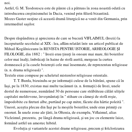
noi.
Astfel, G. M. Teodorescu este de părere că a pătruns în zona noastră odată cu
introducerea creştinismului în Dacia, venind prin filieră bizantină.
Mozes Gaster susține că această dramă liturgică ne-a venit din Germania, prin
intermediul saşilor.
Despre răspândirea şi aprecierea de care se bucură VIFLAIMUL (Irozii) la
începuturile secolului al XIX - lea, aflăm relatări într- un articol publicat de
Mihail Kogălniceanu în REVISTA PENTRU ISTORIE, ARHEOLOGIE ŞI
FILOLOGIE, din 1882 : " Irozii erau ţinuți în onoare mai mare, fiii boierilor
celor mai înalți, îmbrăcați în haine de stofă aurită, mergeau la curtea
domnească şi la casele boiereşti cele mai însemnate, de reprezentau religioase
(n. n. drama religioasă) ".
Textele erau compuse pe scheletul misterelor religioase orientale.
T. T. Burda, bizuindu-se pe informații culese de la bâtrâni, spune că în
Iaşi, pe la 1830, existau mai multe tacâmuri (n. n. formații) de Irozi, unele
destul de numeroase, numărând 30 de persoane care străbăteau călări ulițele
capitalei moldovene, înveşmântați în " stihare cu cămeşi de stofă roşie,
împodobite cu fireturi albe, purtând pe cap mitre, fâcute din hârtie poleită ".
Uneori, aceştia plecau din Iaşi pe la moşiile boierilor, unde erau primiţi cu
onoruri. În unele zone ale țării, în Oltenia, de exemplu, Viflaimul, alias
Vicleimul, prezenta, pe lângă drama religioasă, şi un joc cu elemente laice,
formând astfel un amestec hibrid.
Evoluţia şi variantele acestei drame religioase, precum şi folclorizarea