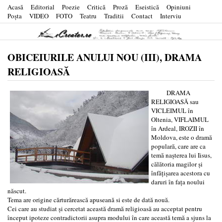
Acasă
Editorial
Poezie
Critică
Proză
Eseistică
Opiniuni
Poşta
VIDEO
FOTO
Teatru
Traditii
Contact
Interviu
OBICEIURILE ANULUI NOU (III), DRAMA
RELIGIOASĂ
DRAMA
RELIGIOASĂ sau
VICLEIMUL în
Oltenia, VIFLAIMUL
în Ardeal, IROZII în
Moldova, este o dramă
populară, care are ca
temă naşterea lui Iisus,
călătoria magilor şi
înfățişarea acestora cu
daruri în fața noului
născut.
Tema are origine cărturărească apuseană si este de dată nouă.
Cei care au studiat şi cercetat această dramă religioasă au acceptat pentru
început ipoteze contradictorii asupra modului în care această temă a sjuns la