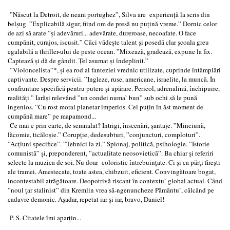
”Născut la Detroit, de neam portughez”, Silva are experiență la scris din
belșug. ”Explicabilă sigur, fiind om de presă nu puțină vreme.” Dornic celor
de azi să arate ”și adevăruri... adevărate, dureroase, necoafate. O face
cumpănit, curajos, iscusit.” Căci vădește talent și posedă clar școala greu
egalabilă a thriller-ului de peste ocean. ”Mixează, gradează, expune la fix.
Captează și dă de gândit. Țel asumat și îndeplinit.”
”Violoncelista”*, și ea rod al fanteziei vrednic utilizate, cuprinde întâmplări
captivante. Despre servicii. ”Ingleze, ruse, americane, israelite, la muncă. În
confruntare specifică pentru putere și apărare. Pericol, adrenalină, închipuire,
realități.” Iarăși relevând ”un condei numa` bun” sub ochi să le pună
ingenios. ”Cu rost moral planetar imperios. Cel puțin în ăst moment de
cumpănă mare” pe mapamond...
Ce mai e prin carte, de semnalat? Intrigi, înscenări, șantaje. ”Minciună,
lăcomie, ticăloșie.” Corupție, dedesubturi, ”conjuncturi, comploturi”.
”Acțiuni specifice”. ”Tehnici la zi.” Spionaj, politică, psihologie. ”Istorie
comunistă” și, preponderent, ”actualitate neosovietică”. Ba chiar și referiri
selecte la muzica de soi. Nu doar coloristic întrebuințate. Ci și ca părți firești
ale tramei. Amestecate, toate astea, chibzuit, eficient. Convingătoare bogat,
incontestabil atrăgătoare. Deopotrivă riscant în contextu` global actual. Când
”noul țar stalinist” din Kremlin vrea să-ngenuncheze Pământu`, călcând pe
cadavre demonic. Așadar, repetat iar și iar, bravo, Daniel!
P. S. Citatele îmi aparțin...