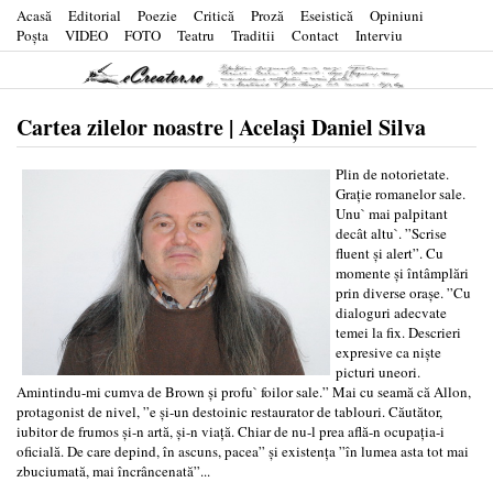
Acasă
Editorial
Poezie
Critică
Proză
Eseistică
Opiniuni
Poşta
VIDEO
FOTO
Teatru
Traditii
Contact
Interviu
Cartea zilelor noastre | Același Daniel Silva
Plin de notorietate.
Grație romanelor sale.
Unu` mai palpitant
decât altu`. ”Scrise
fluent și alert”. Cu
momente și întâmplări
prin diverse orașe. ”Cu
dialoguri adecvate
temei la fix. Descrieri
expresive ca niște
picturi uneori.
Amintindu-mi cumva de Brown și profu` foilor sale.” Mai cu seamă că Allon,
protagonist de nivel, ”e și-un destoinic restaurator de tablouri. Căutător,
iubitor de frumos și-n artă, și-n viață. Chiar de nu-l prea află-n ocupația-i
oficială. De care depind, în ascuns, pacea” și existența ”în lumea asta tot mai
zbuciumată, mai încrâncenată”...