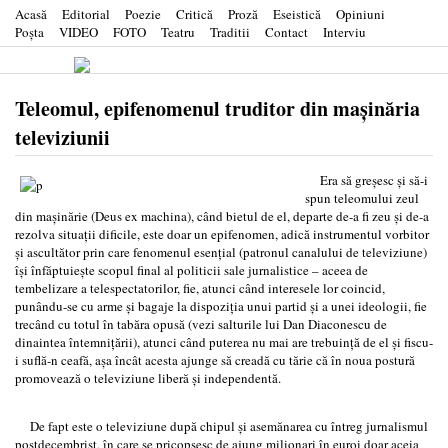
Acasă
Editorial
Poezie
Critică
Proză
Eseistică
Opiniuni
Poşta
VIDEO
FOTO
Teatru
Traditii
Contact
Interviu
Teleomul, epifenomenul truditor din maşinăria
televiziunii
Era să greşesc şi să-i
spun teleomului zeul
din maşinărie (Deus ex machina), când bietul de el, departe de-a fi zeu şi de-a
rezolva situaţii dificile, este doar un epifenomen, adică instrumentul vorbitor
şi ascultător prin care fenomenul esenţial (patronul canalului de televiziune)
îşi înfăptuieşte scopul final al politicii sale jurnalistice – aceea de
tembelizare a telespectatorilor, fie, atunci când interesele lor coincid,
punându-se cu arme şi bagaje la dispoziţia unui partid şi a unei ideologii, fie
trecând cu totul în tabăra opusă (vezi salturile lui Dan Diaconescu de
dinaintea întemniţării), atunci când puterea nu mai are trebuinţă de el şi fiscu-
i suflă-n ceafă, aşa încât acesta ajunge să creadă cu tărie că în noua postură
promovează o televiziune liberă şi independentă.
De fapt este o televiziune după chipul şi asemănarea cu întreg jurnalismul
postdecembrist, în care se pricopsesc de ajung milionari în euroi doar aceia