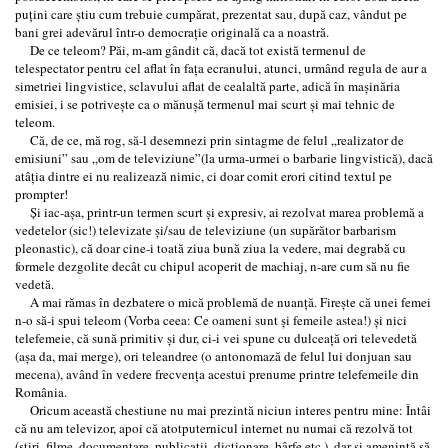
puţini care ştiu cum trebuie cumpărat, prezentat sau, după caz, vândut pe
bani grei adevărul într-o democraţie originală ca a noastră.
De ce teleom? Păi, m-am gândit că, dacă tot există termenul de
telespectator pentru cel aflat în faţa ecranului, atunci, urmând regula de aur a
simetriei lingvistice, sclavului aflat de cealaltă parte, adică în maşinăria
emisiei, i se potriveşte ca o mănuşă termenul mai scurt şi mai tehnic de
teleom.
Că, de ce, mă rog, să-l desemnezi prin sintagme de felul „realizator de
emisiuni” sau „om de televiziune”(la urma-urmei o barbarie lingvistică), dacă
atâţia dintre ei nu realizează nimic, ci doar comit erori citind textul pe
prompter!
Şi iac-aşa, printr-un termen scurt şi expresiv, ai rezolvat marea problemă a
vedetelor (sic!) televizate şi/sau de televiziune (un supărător barbarism
pleonastic), că doar cine-i toată ziua bună ziua la vedere, mai degrabă cu
formele dezgolite decât cu chipul acoperit de machiaj, n-are cum să nu fie
vedetă.
A mai rămas în dezbatere o mică problemă de nuanţă. Fireşte că unei femei
n-o să-i spui teleom (Vorba ceea: Ce oameni sunt şi femeile astea!) şi nici
telefemeie, că sună primitiv şi dur, ci-i vei spune cu dulceaţă ori televedetă
(aşa da, mai merge), ori teleandree (o antonomază de felul lui donjuan sau
mecena), având în vedere frecvenţa acestui prenume printre telefemeile din
România.
Oricum această chestiune nu mai prezintă niciun interes pentru mine: Întâi
că nu am televizor, apoi că atotputernicul internet nu numai că rezolvă tot
(ştiri, filme, documentare, publicaţii, dicţionare, bârfe etc.), dar şi ameninţă să