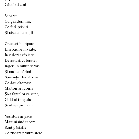
Căutând zori.
Vise vii
Cu gânduri mii,
Ce fură priviri
Și râsete de copii.
Creaturi înaripate
Din basme înviate,
În culori asfixiate
De natură colorate ,
Îngeri în multe forme
Și multe mărimi,
Speranțe zburătoare
Ce dau chemare,
Martori ai iubirii
Și-a faptelor ce sunt,
Ghid al timpului
Și al spațiului acut.
Vestitori în pace
Mărturisind tăcere,
Sunt păsările
Ce zboară printre stele.