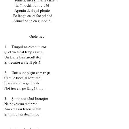
Iar în ochii lor nu văd
Agonia de după ploaie
Pe lângă ea, ei fac prăpăd,
Aruncând în ea gunoaie.
Orele trec
1. Timpul ne este tuturor
Și el va fi cât timp există
Un foarte bun ascultător
Și trecator a vieții pistă.
2. Unii sunt puțin cam triști
Căci le trece al lor timp,
Însă de stai și gândești
Noi trecem pe lângă timp.
3. Și tot noi când încrețim
Ne povestim reciproc
Am vrea iar tineri să fim
Și timpul să stea în loc.