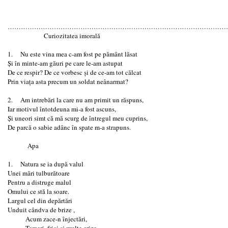
………………………………………………………………………………………
Curiozitatea imorală
1. Nu este vina mea c-am fost pe pământ lăsat
Și în minte-am găuri pe care le-am astupat
De ce respir? De ce vorbesc și de ce-am tot călcat
Prin viața asta precum un soldat neânarmat?
2. Am intrebări la care nu am primit un răspuns,
Iar motivul întotdeuna mi-a fost ascuns,
Și uneori simt că mă scurg de întregul meu cuprins,
De parcă o sabie adânc în spate m-a strapuns.
Apa
1. Natura se ia după valul
Unei mări tulburătoare
Pentru a distruge malul
Omului ce stă la soare.
Largul cel din depărtări
Unduit cândva de brize ,
Acum zace-n înjectări,
Temeri, frici și multe crize .