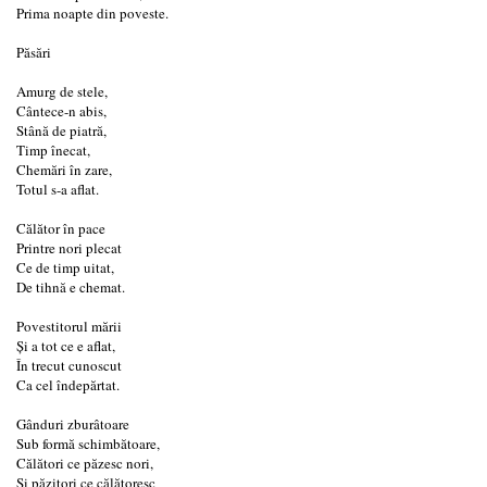
Prima noapte din poveste.
Păsări
Amurg de stele,
Cântece-n abis,
Stână de piatră,
Timp înecat,
Chemări în zare,
Totul s-a aflat.
Călător în pace
Printre nori plecat
Ce de timp uitat,
De tihnă e chemat.
Povestitorul mării
Și a tot ce e aflat,
În trecut cunoscut
Ca cel îndepărtat.
Gânduri zburâtoare
Sub formă schimbătoare,
Călători ce păzesc nori,
Și păzitori ce călătoresc