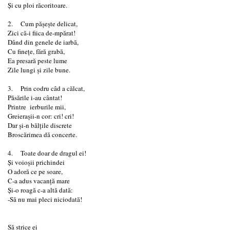
Și cu ploi răcoritoare.
2. Cum pășește delicat,
Zici că-i fiica de-mpărat!
Dând din genele de iarbă,
Cu finețe, fără grabă,
Ea presară peste lume
Zile lungi și zile bune.
3. Prin codru câd a călcat,
Păsările i-au cântat!
Printre ierburile mii,
Greierașii-n cor: cri! cri!
Dar și-n bălțile discrete
Broscărimea dă concerte.
4. Toate doar de dragul ei!
Și voioșii prichindei
O adoră ce pe soare,
C-a adus vacanță mare
Și-o roagă c-a altă dată:
-Să nu mai pleci niciodată!
Să strice ei