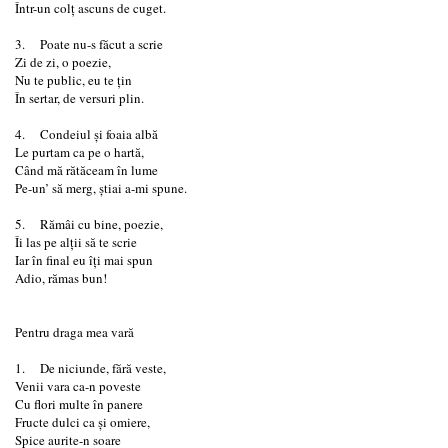
Într-un colț ascuns de cuget.
3. Poate nu-s făcut a scrie
Zi de zi, o poezie,
Nu te public, eu te țin
În sertar, de versuri plin.
4. Condeiul și foaia albă
Le purtam ca pe o hartă,
Când mă rătăceam în lume
Pe-un’ să merg, știai a-mi spune.
5. Rămâi cu bine, poezie,
Îi las pe alții să te scrie
Iar în final eu îți mai spun
Adio, rămas bun!
Pentru draga mea vară
1. De niciunde, fără veste,
Venii vara ca-n poveste
Cu flori multe în panere
Fructe dulci ca și omiere,
Spice aurite-n soare