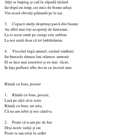
Alții se împing și cad în zăpadă râzând.
Iar după un timp, cei mici de foame aduși
Vin acasă obosiți grămadă pe la uși.
3. Copacii mulți desprinși parcă din basme
Au albit mai toți acoperiți de fantasme.
La ei acest omăt pe crengi este sublim
La noi arată doar că tot îmbătrânim.
4. Viscolul trigă amarul, creând simfonii
Iar frunzele rămase îmi stârnesc armonii
El se face mai asurzitor și eu mai tăcut,
În fața pulberii albe devin cu încetul mut.
Rămâi cu bine, poezie
1. Rămâi cu bine, poezie,
Lasă pe alții să te scrie
Rămâi cu bine, nu uita,
Că ne-am iubit și noi cândva.
2. Poate că n-am pic de har
Deși-ncerc iarăși și iar,
Poate te-am uitat în suflet