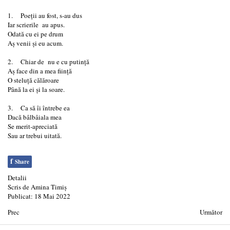
1. Poeții au fost, s-au dus
Iar scrierile au apus.
Odată cu ei pe drum
Aș venii și eu acum.
2. Chiar de nu e cu putință
Aș face din a mea ființă
O steluță călăroare
Până la ei și la soare.
3. Ca să îi întrebe ea
Dacă bâlbâiala mea
Se merit-apreciată
Sau ar trebui uitată.
f
Share
Detalii
Scris de
Amina Timiș
Publicat: 18 Mai 2022
Prec
Următor