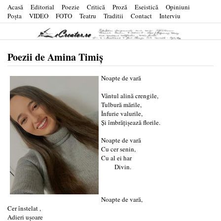
Acasă
Editorial
Poezie
Critică
Proză
Eseistică
Opiniuni
Poşta
VIDEO
FOTO
Teatru
Traditii
Contact
Interviu
Poezii de Amina Timiș
Noapte de vară
Vântul alină crengile,
Tulbură mările,
Înfurie valurile,
Și îmbrățișează florile.
Noapte de vară
Cu cer senin,
Cu al ei har
Divin.
Noapte de vară,
Cer înstelat ,
Adieri ușoare