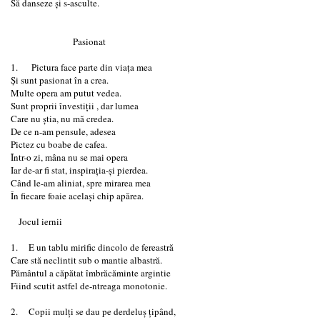
Să danseze și s-asculte.
Pasionat
1. Pictura face parte din viața mea
Și sunt pasionat în a crea.
Multe opera am putut vedea.
Sunt proprii învestiții , dar lumea
Care nu știa, nu mă credea.
De ce n-am pensule, adesea
Pictez cu boabe de cafea.
Într-o zi, mâna nu se mai opera
Iar de-ar fi stat, inspirația-și pierdea.
Când le-am aliniat, spre mirarea mea
În fiecare foaie același chip apărea.
Jocul iernii
1. E un tablu mirific dincolo de fereastră
Care stă neclintit sub o mantie albastră.
Pământul a căpătat îmbrăcăminte argintie
Fiind scutit astfel de-ntreaga monotonie.
2. Copii mulți se dau pe derdeluș țipând,