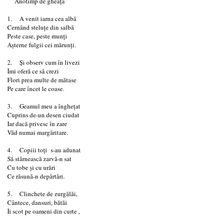
Anotimp de gheață
1. A venit iarna cea albă
Cernând steluțe din salbă
Peste case, peste munți
Așterne fulgii cei mărunți.
2. Și observ cum în livezi
Îmi oferă ce să crezi
Flori prea multe de mătase
Pe care încet le coase.
3. Geamul meu a înghețat
Cuprins de-un desen ciudat
Iar dacă privesc în zare
Văd numai margăritare.
4. Copiii toți s-au adunat
Să stârnească zarvă-n sat
Cu tobe și cu urări
Ce răsună-n depărtări.
5. Clinchete de zurgălăi,
Cântece, dansuri, bătăi
Îi scot pe oameni din curte ,