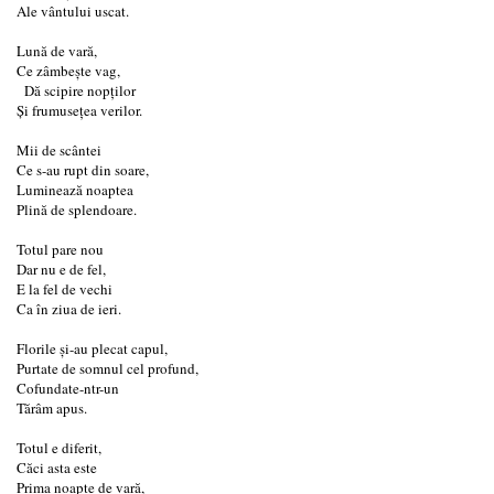
Ale vântului uscat.
Lună de vară,
Ce zâmbește vag,
Dă scipire nopților
Și frumusețea verilor.
Mii de scântei
Ce s-au rupt din soare,
Luminează noaptea
Plină de splendoare.
Totul pare nou
Dar nu e de fel,
E la fel de vechi
Ca în ziua de ieri.
Florile și-au plecat capul,
Purtate de somnul cel profund,
Cofundate-ntr-un
Tărâm apus.
Totul e diferit,
Căci asta este
Prima noapte de vară,